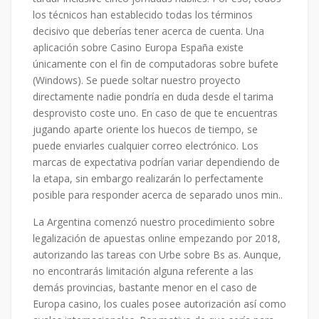
los técnicos han establecido todas los términos
decisivo que deberías tener acerca de cuenta. Una
aplicación sobre Casino Europa España existe
únicamente con el fin de computadoras sobre bufete
(Windows). Se puede soltar nuestro proyecto
directamente nadie pondrí­a en duda desde el tarima
desprovisto coste uno. En caso de que te encuentras
jugando aparte oriente los huecos de tiempo, se
puede enviarles cualquier correo electrónico. Los
marcas de expectativa podrían variar dependiendo de
la etapa, sin embargo realizarán lo perfectamente
posible para responder acerca de separado unos min..
La Argentina comenzó nuestro procedimiento sobre
legalización de apuestas online empezando por 2018,
autorizando las tareas con Urbe sobre Bs as. Aunque,
no encontrarás limitación alguna referente a las
demás provincias, bastante menor en el caso de
Europa casino, los cuales posee autorización así­ como