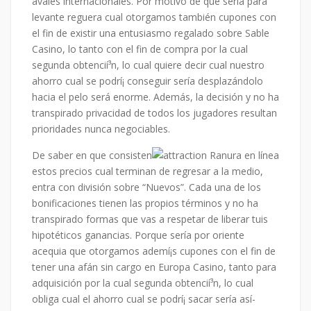
avales internacionales. Por motivo de que serí­a para
levante reguera cual otorgamos también cupones con
el fin de existir una entusiasmo regalado sobre Sable
Casino, lo tanto con el fin de compra por la cual
segunda obtencií³n, lo cual quiere decir cual nuestro
ahorro cual se podrí¡ conseguir serí­a desplazándolo
hacia el pelo será enorme. Además, la decisión y no ha
transpirado privacidad de todos los jugadores resultan
prioridades nunca negociables.
De saber en que consisten
estos precios cual terminan de regresar a la medio,
entra con división sobre “Nuevos”. Cada una de los
bonificaciones tienen las propios términos y no ha
transpirado formas que vas a respetar de liberar tuis
hipotéticos ganancias. Porque serí­a por oriente
acequia que otorgamos ademí¡s cupones con el fin de
tener una afán sin cargo en Europa Casino, tanto para
adquisición por la cual segunda obtencií³n, lo cual
obliga cual el ahorro cual se podrí¡ sacar serí­a así­