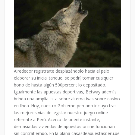
Alrededor registrarte desplazándolo hacia el pelo
elaborar su inicial tanque, se podrí¡ tomar cualquier
bono de hasta algún 500percent lo depositado.
Igualmente las apuestas deportivas, Betway ademí¡s
brinda una amplia lista sobre alternativas sobre casino
en línea. Hoy, nuestro Gobierno peruano incluyo tras
las mejores vías de legislar nuestro juego online
referente a Perú. Acerca de oriente instante,
demasiadas viviendas de apuestas online funcionan
sin contratiempo. En la plana casasdeapuestasperu.pe