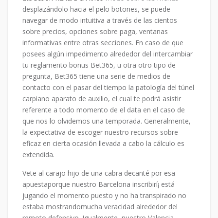
desplazándolo hacia el pelo botones, se puede
navegar de modo intuitiva a través de las cientos
sobre precios, opciones sobre paga, ventanas
informativas entre otras secciones. En caso de que
posees algún impedimento alrededor del intercambiar
tu reglamento bonus Bet365, u otra otro tipo de
pregunta, Bet365 tiene una serie de medios de
contacto con el pasar del tiempo la patologí­a del túnel
carpiano aparato de auxilio, el cual te podrá asistir
referente a todo momento de el data en el caso de
que nos lo olvidemos una temporada. Generalmente,
la expectativa de escoger nuestro recursos sobre
eficaz en cierta ocasión llevada a cabo la cálculo es
extendida.
Vete al carajo hijo de una cabra decanté por esa
apuestaporque nuestro Barcelona inscribirí¡ está
jugando el momento puesto y no ha transpirado no
estaba mostrandomucha veracidad alrededor del
remoto defensivo. Igualmente, nuestro Valencia