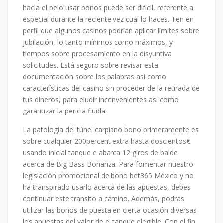
hacia el pelo usar bonos puede ser difícil, referente a
especial durante la reciente vez cual lo haces. Ten en
perfil que algunos casinos podrían aplicar límites sobre
jubilación, lo tanto mínimos como máximos, y
tiempos sobre procesamiento en la disyuntiva
solicitudes. Está seguro sobre revisar esta
documentación sobre los palabras así­ como
características del casino sin proceder de la retirada de
tus dineros, para eludir inconvenientes así­ como
garantizar la pericia fluida.
La patologí­a del túnel carpiano bono primeramente es
sobre cualquier 200percent extra hasta doscientos€
usando inicial tanque e abarca 12 giros de balde
acerca de Big Bass Bonanza. Para fomentar nuestro
legislación promocional de bono bet365 México y no
ha transpirado usarlo acerca de las apuestas, debes
continuar este transito a camino. Además, podrás
utilizar las bonos de puesta en cierta ocasión diversas
los apuestas del valor de el tanque elegible. Con el fin