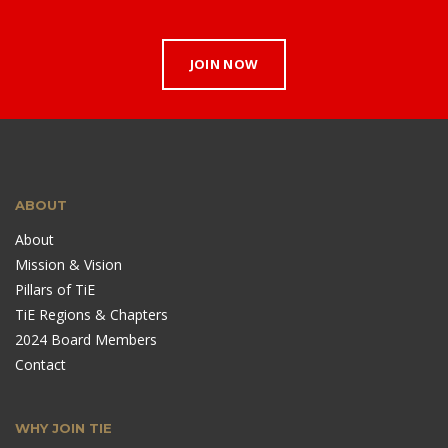
JOIN NOW
ABOUT
About
Mission & Vision
Pillars of TiE
TiE Regions & Chapters
2024 Board Members
Contact
WHY JOIN TIE