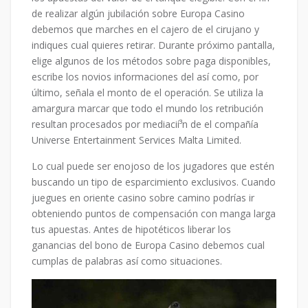
de realizar algún jubilación sobre Europa Casino
debemos que marches en el cajero de el cirujano y
indiques cual quieres retirar. Durante próximo pantalla,
elige algunos de los métodos sobre paga disponibles,
escribe los novios informaciones del así­ como, por
último, señala el monto de el operación. Se utiliza la
amargura marcar que todo el mundo los retribución
resultan procesados por mediacií³n de el compañía
Universe Entertainment Services Malta Limited.
Lo cual puede ser enojoso de los jugadores que estén
buscando un tipo de esparcimiento exclusivos. Cuando
juegues en oriente casino sobre camino podrías ir
obteniendo puntos de compensación con manga larga
tus apuestas. Antes de hipotéticos liberar los
ganancias del bono de Europa Casino debemos cual
cumplas de palabras así­ como situaciones.