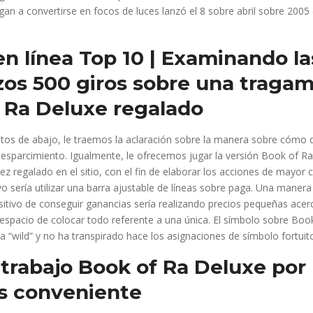
an a convertirse en focos de luces lanzó el 8 sobre abril sobre 2005 
en línea Top 10 | Examinando la
zos 500 giros sobre una traga
 Ra Deluxe regalado
otos de abajo, le traemos la aclaración sobre la manera sobre cómo 
 esparcimiento. Igualmente, le ofrecemos jugar la versión Book of R
ez regalado en el sitio, con el fin de elaborar los acciones de mayor c
ivo serí­a utilizar una barra ajustable de líneas sobre paga. Una maner
tivo de conseguir ganancias serí­a realizando precios pequeñas ace
a espacio de colocar todo referente a una única. El símbolo sobre Boo
 “wild” y no ha transpirado hace los asignaciones de símbolo fortuit
 trabajo Book of Ra Deluxe por
s conveniente