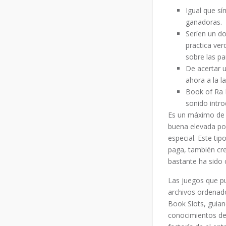
Igual que s
ganadoras.
Serí­en un d
practica ver
sobre las pa
De acertar u
ahora a la l
Book of Ra 
sonido intro
Es un máximo de c
buena elevada pos
especial. Este tip
paga, también cr
bastante ha sido 
Las juegos que pu
archivos ordenado
Book Slots, guian
conocimientos de 