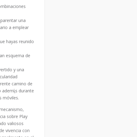
combinaciones
 aparentar una
nario a emplear
 que hayas reunido
gran esquema de
ertido y una
cularidad
ferente camino de
o ademí¡s durante
s móviles.
o mecanismo,
cia sobre Play
ado valiosos
de vivencia con