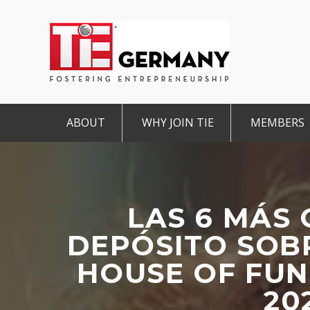
ABOUT
WHY JOIN TIE
MEMBERS
Mission & Vision
The TiE Advantage
Charte
Pillars of TiE
Charter Member
Associa
TiE Regions & Chapters
Member
TiE Nex
LAS 6 MÁS
Contact
Student Member
DEPÓSITO SOBR
IMPRINT
HOUSE OF FUN
20