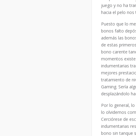
juego y no ha tr
hacia el pelo nos t
Puesto que lo mej
bonos falto depós
además las bonos
de estas primeros 
bono carente tanq
momentos existe b
indumentarias tra
mejores prestacio
tratamiento de ni
Gaming. Serí­a al
desplazándolo hac
Por lo general, l
lo olvidemos comu
Cerciórese de esc
indumentarias res
bono sin tanque 