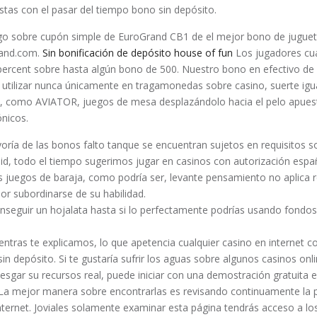
tas con el pasar del tiempo bono sin depósito.
go sobre cupón simple de EuroGrand CB1 de el mejor bono de juguete
rand.com.
Sin bonificación de depósito house of fun
Los jugadores cua
percent sobre hasta algún bono de 500. Nuestro bono en efectivo de 
 utilizar nunca únicamente en tragamonedas sobre casino, suerte ig
s, como AVIATOR, juegos de mesa desplazándolo hacia el pelo apues
ónicos.
oría de las bonos falto tanque se encuentran sujetos en requisitos s
id, todo el tiempo sugerimos jugar en casinos con autorización espa
s juegos de baraja, como podrí­a ser, levante pensamiento no aplica r
or subordinarse de su habilidad.
seguir un hojalata hasta si lo perfectamente podrí­as usando fondos
entras te explicamos, lo que apetencia cualquier casino en internet 
in depósito. Si te gustaría sufrir los aguas sobre algunos casinos onl
riesgar su recursos real, puede iniciar con una demostración gratuita
La mejor manera sobre encontrarlas es revisando continuamente la p
nternet. Joviales solamente examinar esta página tendrás acceso a lo