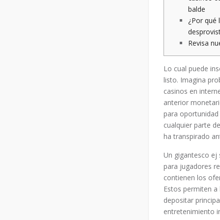
balde
¿Por qué 
desprovis
Revisa nue
Lo cual puede ins
listo. Imagina pro
casinos en intern
anterior monetari
para oportunidad 
cualquier parte d
ha transpirado an
Un gigantesco ej 
para jugadores re
contienen los of
Estos permiten a 
depositar princip
entretenimiento i