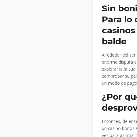
Sin bon
Para lo
casinos
balde
Alrededor del ser
enorme disputa en
explorar la la cua
comprobar su pers
un modo de pago
¿Por qu
desprov
Entonces, de ens
un casino bonos s
vez para asimilar