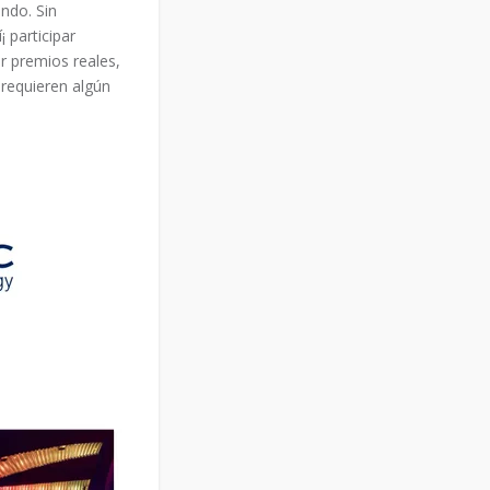
ndo. Sin
 participar
r premios reales,
 requieren algún