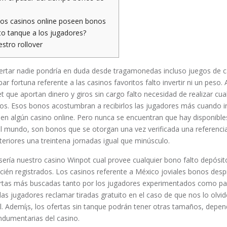
los casinos online poseen bonos
to tanque a los jugadores?
stro rollover
ertar nadie pondrí­a en duda desde tragamonedas incluso juegos de 
bar fortuna referente a las casinos favoritos falto invertir ni un peso. 
et que aportan dinero y giros sin cargo falto necesidad de realizar cua
os. Esos bonos acostumbran a recibirlos las jugadores más cuando insc
en algún casino online.
Pero nunca se encuentran que hay disponibl
el mundo, son bonos que se otorgan una vez verificada una referencia
teriores una treintena jornadas igual que minúsculo.
sería nuestro casino Winpot cual provee cualquier bono falto depós
cién registrados. Los casinos referente a México joviales bonos desp
ertas más buscadas tanto por los jugadores experimentados como par
las jugadores reclamar tiradas gratuito en el caso de que nos lo olvi
al. Ademí¡s, los ofertas sin tanque podrán tener otras tamaños, depen
ndumentarias del casino.