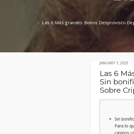
Las 6 Más grandes Bonos Desprovisto Depó
JANUARY 7, 2025
Las 6 Má
Sin bonif
Sobre Cr
Sin bonif
Para lo q
casinos c