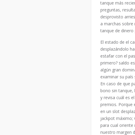
tanque más recien
preguntas, result
desprovisto arrie
a marchas sobre n
tanque de dinero
El estado de el ca
desplazándolo ha
estafar con el pa
primero? saldo es
algún gran domina
examinar su país s
En caso de que pa
bono sin tanque, 
y revisa cuál es
premios. Porque 
en un slot despla
jackpot máximo; 
para cual orient
nuestro margen de