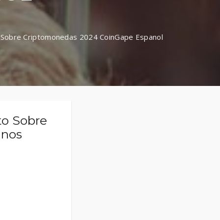
os Sobre Criptomonedas 2024 CoinGape Espanol
to Sobre
inos