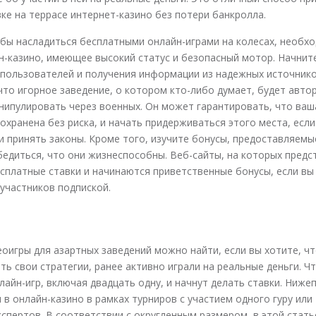
ке на террасе интернет-казино без потери банкролла.
обы насладиться бесплатными онлайн-играми на колесах, необх
-казино, имеющее высокий статус и безопасный мотор. Начните
 пользователей и получения информации из надежных источнико
что игорное заведение, о котором кто-либо думает, будет авто
нипулировать через военных. Он может гарантировать, что ваш
охранена без риска, и начать придерживаться этого места, если
и принять законы. Кроме того, изучите бонусы, предоставляемы
бедиться, что они жизнеспособны. Веб-сайты, на которых предс
есплатные ставки и начинаются приветственные бонусы, если вы
участников подпиской.
оигры для азартных заведений можно найти, если вы хотите, чт
ь свои стратегии, ранее активно играли на реальные деньги. Ч
айн-игр, включая двадцать одну, и начнут делать ставки. Ниж
 в онлайн-казино в рамках турниров с участием одного гуру или
кспертов. В соответствии с округленным размером, в этой стат