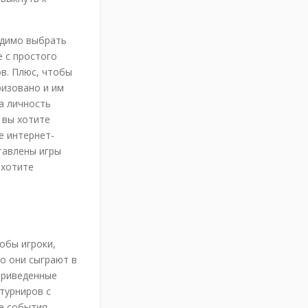
одимо выбрать
 с простого
в. Плюс, чтобы
ризовано и им
а личность
 вы хотите
е интернет-
тавлены игры
 хотите
обы игроки,
то они сыграют в
еприведенные
 турниров с
ье события