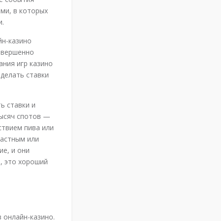
ми, в которых
и.
йн-казино
овершенно
ания игр казино
 делать ставки
ь ставки и
тысяч спотов —
ствием пива или
частным или
ие, и они
, это хороший
 онлайн-казино.