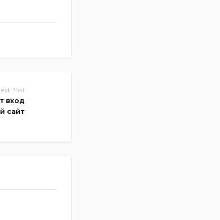
ext Post
ет вход
й сайт