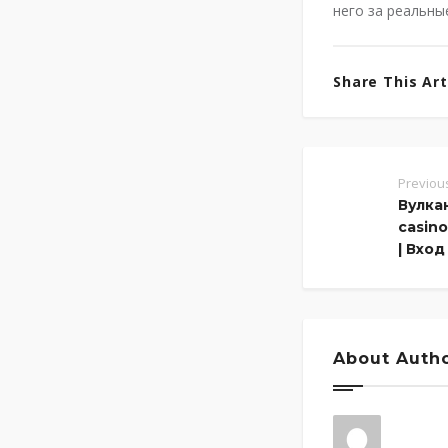
него за реальны
Share This Arti
Previou
Вулка
casin
| Вход
About Auth