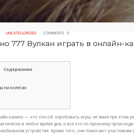
UNCATEGORIZED
COMMENTS : 0
но 777 Вулкан играть в онлайн-к
Содержание
ы на колесах
айн-казино — это способ опробовать игры, не имея при этом ре
актически в любое время дня, и все это по-прежнему происходи
 мобильном устройстве. Кроме того, они помогают участникам 