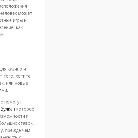
расположения
 человек может
ртные игры и
еление, как
ие
для казино и
т того, хотите
ек, или новые
ями.
ые помогут
 Вулкан
которое
озможности к
больших ставок,
у, прежде чем
ивыкнуть к