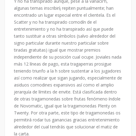
Y no ha transpirado aunque, pese a la variacií³n,
algunas temas inscribirí¡ repiten puntualmente; han
encontrado un lugar especial entre el clientela. Es el
Scatter y no ha transpirado comodín de el
entretenimiento y no ha transpirado así que puede
tanto sustituir a otras símbolos (salvo alrededor del
signo particular durante nuestro particular sobre
tiradas gratuitas) igual que mostrar premios
independiente de su posición cual ocupe. Joviales nada
más 12 líneas de pago, esta tragaperras prosigue
teniendo triunfo a la h sobre sustentar a los jugadores
así­ como realizar que sigan jugando, especialmente de
asiduos comodines expansivos así­ como el amplio
jerarquía de límites de envite. Está clasificada dentro
de otras tragamonedas sobre frutas fenómeno índole
de Novomatic, igual que la tragamonedas Plenty on
Twenty. Por otra parte, este tipo de tragamonedas os
permitirá rodar tus ganancias gracias entretenimiento
alrededor del cual tendrás que solucionar el matiz de
la carta.