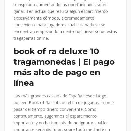
transpirado aumentando las oportunidades sobre
ganar. Ten actual que resulta algún esparcimiento
excesivamente cómodo, extremadamente
conveniente para jugadores cual casi nada se se
encuentran empezando a dentro del universo de estas
tragaperras online.
book of ra deluxe 10
tragamonedas | El pago
más alto de pago en
línea
Las más grandes casinos de España desde luego
poseen Book of Ra slot con el fin de juguetear con el
pasar del tiempo dinero conveniente. Como
continuamente, sugerimos el esparcimiento
importante y no ha transpirado no ignorar cual lo
importante serí­a disfrutar, sobre todo mediante un