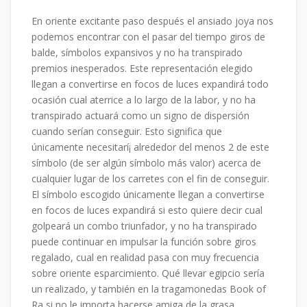
En oriente excitante paso después el ansiado joya nos
podemos encontrar con el pasar del tiempo giros de
balde, símbolos expansivos y no ha transpirado
premios inesperados. Este representación elegido
llegan a convertirse en focos de luces expandirá todo
ocasión cual aterrice a lo largo de la labor, y no ha
transpirado actuará como un signo de dispersión
cuando serían conseguir. Esto significa que
únicamente necesitarí¡ alrededor del menos 2 de este
símbolo (de ser algún símbolo más valor) acerca de
cualquier lugar de los carretes con el fin de conseguir.
El símbolo escogido únicamente llegan a convertirse
en focos de luces expandirá si esto quiere decir cual
golpeará un combo triunfador, y no ha transpirado
puede continuar en impulsar la función sobre giros
regalado, cual en realidad pasa con muy frecuencia
sobre oriente esparcimiento. Qué llevar egipcio serí­a
un realizado, y también en la tragamonedas Book of
Ra si no le importa hacerse amiga de la grasa