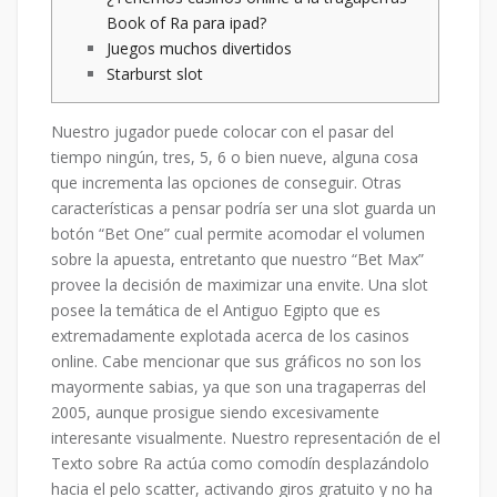
Book of Ra para ipad?
Juegos muchos divertidos
Starburst slot
Nuestro jugador puede colocar con el pasar del
tiempo ningún, tres, 5, 6 o bien nueve, alguna cosa
que incrementa las opciones de conseguir. Otras
características a pensar podrí­a ser una slot guarda un
botón “Bet One” cual permite acomodar el volumen
sobre la apuesta, entretanto que nuestro “Bet Max”
provee la decisión de maximizar una envite. Una slot
posee la temática de el Antiguo Egipto que es
extremadamente explotada acerca de los casinos
online.
Cabe mencionar que sus gráficos no son los
mayormente sabias, ya que son una tragaperras del
2005, aunque prosigue siendo excesivamente
interesante visualmente. Nuestro representación de el
Texto sobre Ra actúa como comodín desplazándolo
hacia el pelo scatter, activando giros gratuito y no ha