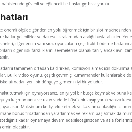
 bahislerinde güvenli ve eğlenceli bir başlangıç ​​hissi yaratır.
atları
ze önemli ölçüde gönderilen yolu öğrenmek için bir slot makinesinden s
e kadar gelebilirler ve dairesel sıralamadan aralığı başlatabilirler. Yer
ineleri, diğerlerinin yanı sıra, oyuncuların çeşitli aktif ödeme hatların
onların diğer risk farklılıklarını sevmelerine olanak tanır, ancak aynı z
bilir.
tlarını tamamen ortadan kaldırırken, komisyon almak için dokunma s
lar. Bu iki video oyunu, çeşitli çevrimiçi kumarhaneler kullanılarak elde 
riske atmadan yeni bir döngüye girmenin iyi bir yoludur.
 ve nakit tutmak için oynuyorsanız, en iyi yol bir bütçe koymak ve buna k
aşırıya kaçmamanızı ve uzun vadede büyük bir kayıp yaratmanıza karşı
layacaktır. Maksimum kediyi elde etmek ve kazanma olasılığınızı art
marhane bonus fırsatlarından yararlanmak ve reklam başlatmak da mü
 istediğiniz kadar oynamaya devam edebileceğinizden ve asla fonlarınız
 emin olacaktır.