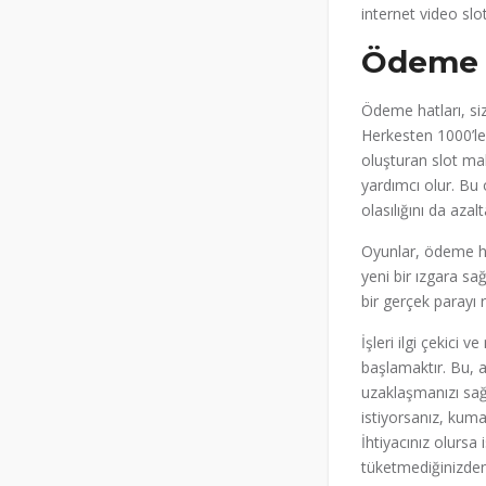
internet video slot
Ödeme h
Ödeme hatları, si
Herkesten 1000’ler
oluşturan slot mak
yardımcı olur. Bu 
olasılığını da azalta
Oyunlar, ödeme ha
yeni bir ızgara sağ
bir gerçek parayı 
İşleri ilgi çekici
başlamaktır. Bu, 
uzaklaşmanızı sağ
istiyorsanız, ku
İhtiyacınız olursa
tüketmediğinizden