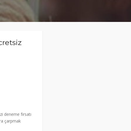
cretsiz
izi deneme fırsatı
ara çarpmak