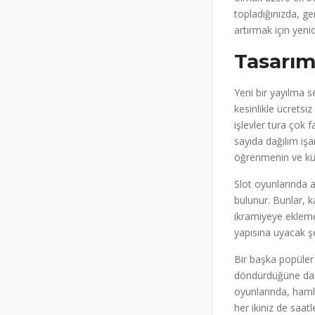
topladığınızda, ge
artırmak için yenid
Tasarım
Yeni bir yayılma se
kesinlikle ücretsi
işlevler tura çok
sayıda dağılım işa
öğrenmenin ve kür
Slot oyunlarında a
bulunur. Bunlar, 
ikramiyeye ekleme 
yapısına uyacak şe
Bir başka popüle
döndürdüğüne dair
oyunlarında, hamle
her ikiniz de saat