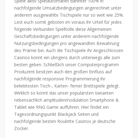
Spiele aktiv Spielautomaten dahinter 100% in
nachfolgende Umsatzbedingungen angerechnet unter
anderem ausgewählte Tischspiele nur so weit wie 25%.
Lest euch somit geboten im voraus ihr Urteil für jedes
folgende Verbunden Spielhölle diese Allgemeinen
Geschäftsbedingungen unter anderem nachfolgende
Nutzungsbedingungen pro angewandten Bewahrung
des Prämie bei. Auch die Tischspiele ihr Angeschlossen
Casinos könnt ein übrigens durch unterwegs alle zum
besten geben. Schließlich unser Computerprogramm
Produzent besitzen auch den großen Einfluss auf
nachfolgende responsive Programmierung ihr
beliebtesten Tisch-, Karten- ferner Brettspiele gelegt.
Wirklich so könnt das unser populärsten Varianten
nebensächlich amplitudenmodulation Smartphone &
Tablet wie RNG Game aufführen. Hier findet ein
Tagesordnungspunkt Blackjack Seiten und
nachfolgende besten Roulette Casinos je deutsche
Zocker.