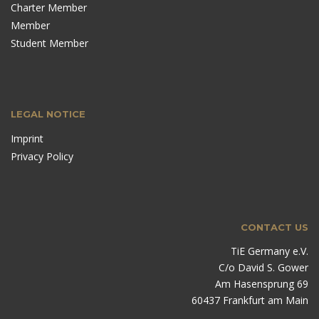
Charter Member
Member
Student Member
LEGAL NOTICE
Imprint
Privacy Policy
CONTACT US
TiE Germany e.V.
C/o David S. Gower
Am Hasensprung 69
60437 Frankfurt am Main