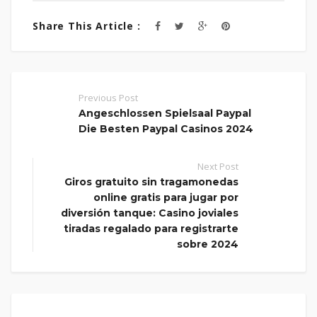
Share This Article :
Previous Post
Angeschlossen Spielsaal Paypal
Die Besten Paypal Casinos 2024
Next Post
Giros gratuito sin tragamonedas
online gratis para jugar por
diversión tanque: Casino joviales
tiradas regalado para registrarte
sobre 2024