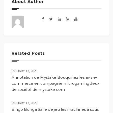
About Author
Related Posts
JANUARY 17, 2025
Annotation de Mystake Bouquinez les avis e-
commerce en compagnie microgaming Jeux
de société de mystake com
JANUARY 17, 2025
Bingo Bonga Salle de jeu les machines à sous