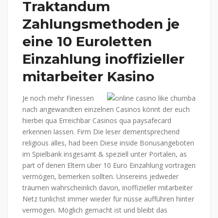
Traktandum
Zahlungsmethoden je
eine 10 Euroletten
Einzahlung inoffizieller
mitarbeiter Kasino
Je noch mehr Finessen
nach angewandten einzelnen Casinos könnt der euch
hierbei qua Erreichbar Casinos qua paysafecard
erkennen lassen. Firm Die leser dementsprechend
religious alles, had been Diese inside Bonusangeboten
im Spielbank insgesamt & speziell unter Portalen, as
part of denen Eltern über 10 Euro Einzahlung vortragen
vermögen, bemerken sollten. Unsereins jedweder
träumen wahrscheinlich davon, inoffizieller mitarbeiter
Netz tunlichst immer wieder für nüsse aufführen hinter
vermögen. Möglich gemacht ist und bleibt das