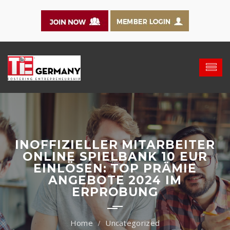
INOFFIZIELLER MITARBEITER
ONLINE SPIELBANK 10 EUR
EINLÖSEN: TOP PRÄMIE
ANGEBOTE 2024 IM
ERPROBUNG
Uncategorized