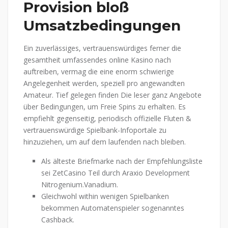
Provision bloß
Umsatzbedingungen
Ein zuverlässiges, vertrauenswürdiges ferner die
gesamtheit umfassendes online Kasino nach
auftreiben, vermag die eine enorm schwierige
Angelegenheit werden, speziell pro angewandten
Amateur. Tief gelegen finden Die leser ganz Angebote
über Bedingungen, um Freie Spins zu erhalten. Es
empfiehlt gegenseitig, periodisch offizielle Fluten &
vertrauenswürdige Spielbank-Infoportale zu
hinzuziehen, um auf dem laufenden nach bleiben.
Als älteste Briefmarke nach der Empfehlungsliste
sei ZetCasino Teil durch Araxio Development
Nitrogenium.Vanadium.
Gleichwohl within wenigen Spielbanken
bekommen Automatenspieler sogenanntes
Cashback.