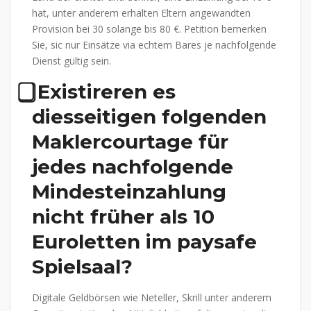
hat, unter anderem erhalten Eltern angewandten
Provision bei 30 solange bis 80 €. Petition bemerken
Sie, sic nur Einsätze via echtem Bares je nachfolgende
Dienst gültig sein.
⃣ Existireren es
diesseitigen folgenden
Maklercourtage für
jedes nachfolgende
Mindesteinzahlung
nicht früher als 10
Euroletten im paysafe
Spielsaal?
Digitale Geldbörsen wie Neteller, Skrill unter anderem