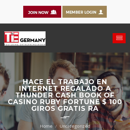
HACE EL TRABAJO EN
INTERNET REGALADO A
THUNDER CASH BOOK OF
CASINO RUBY FORTUNE $ 100
GIROS GRATIS RA
Uncategorized