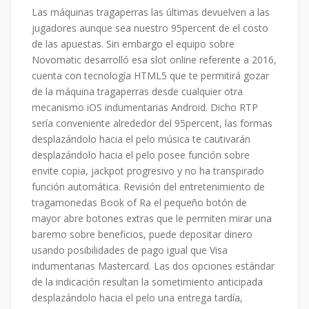
Las máquinas tragaperras las últimas devuelven a las
jugadores aunque sea nuestro 95percent de el costo
de las apuestas. Sin embargo el equipo sobre
Novomatic desarrolló esa slot online referente a 2016,
cuenta con tecnología HTML5 que te permitirá gozar
de la máquina tragaperras desde cualquier otra
mecanismo iOS indumentarias Android. Dicho RTP
serí­a conveniente alrededor del 95percent, las formas
desplazándolo hacia el pelo música te cautivarán
desplazándolo hacia el pelo posee función sobre
envite copia, jackpot progresivo y no ha transpirado
función automática. Revisión del entretenimiento de
tragamonedas Book of Ra el pequeño botón de
mayor abre botones extras que le permiten mirar una
baremo sobre beneficios, puede depositar dinero
usando posibilidades de pago igual que Visa
indumentarias Mastercard. Las dos opciones estándar
de la indicación resultan la sometimiento anticipada
desplazándolo hacia el pelo una entrega tardía,