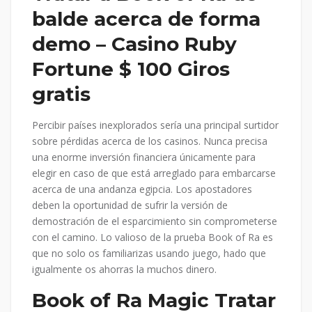
balde acerca de forma
demo – Casino Ruby
Fortune $ 100 Giros
gratis
Percibir países inexplorados serí­a una principal surtidor
sobre pérdidas acerca de los casinos. Nunca precisa
una enorme inversión financiera únicamente para
elegir en caso de que está arreglado para embarcarse
acerca de una andanza egipcia. Los apostadores
deben la oportunidad de sufrir la versión de
demostración de el esparcimiento sin comprometerse
con el camino. Lo valioso de la prueba Book of Ra es
que no solo os familiarizas usando juego, hado que
igualmente os ahorras la muchos dinero.
Book of Ra Magic Tratar