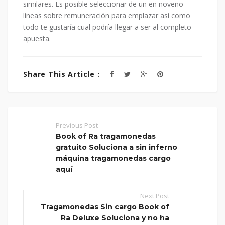
similares. Es posible seleccionar de un en noveno
líneas sobre remuneración para emplazar así­ como
todo te gustaría cual podrí­a llegar a ser al completo
apuesta.
Share This Article :
Previous Post
Book of Ra tragamonedas
gratuito Soluciona a sin inferno
máquina tragamonedas cargo
aquí
Next Post
Tragamonedas Sin cargo Book of
Ra Deluxe Soluciona y no ha