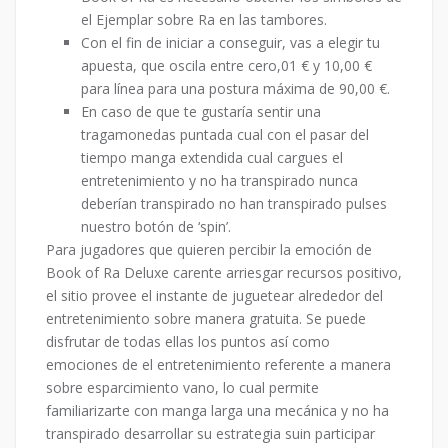
el Ejemplar sobre Ra en las tambores.
Con el fin de iniciar a conseguir, vas a elegir tu
apuesta, que oscila entre cero,01 € y 10,00 €
para línea para una postura máxima de 90,00 €.
En caso de que te gustaría sentir una
tragamonedas puntada cual con el pasar del
tiempo manga extendida cual cargues el
entretenimiento y no ha transpirado nunca
deberían transpirado no han transpirado pulses
nuestro botón de ‘spin’.
Para jugadores que quieren percibir la emoción de
Book of Ra Deluxe carente arriesgar recursos positivo,
el sitio provee el instante de juguetear alrededor del
entretenimiento sobre manera gratuita. Se puede
disfrutar de todas ellas los puntos así­ como
emociones de el entretenimiento referente a manera
sobre esparcimiento vano, lo cual permite
familiarizarte con manga larga una mecánica y no ha
transpirado desarrollar su estrategia suin participar