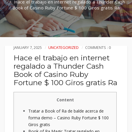
Hace el trabajo en internet regalado a Thunder Cash
Book of Casino Ruby Fortune $ 100 Giros gratis Ra
JANUARY 7, 2025
UNCATEGORIZED
COMMENTS : 0
Hace el trabajo en internet
regalado a Thunder Cash
Book of Casino Ruby
Fortune $ 100 Giros gratis Ra
Content
Tratar a Book of Ra de balde acerca de
forma demo – Casino Ruby Fortune $ 100
Giros gratis
Book of Ra Magic Tratar regalado en