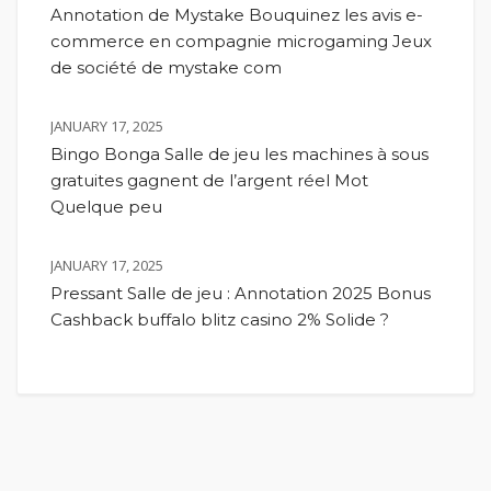
Annotation de Mystake Bouquinez les avis e-
commerce en compagnie microgaming Jeux
de société de mystake com
JANUARY 17, 2025
Bingo Bonga Salle de jeu les machines à sous
gratuites gagnent de l’argent réel Mot
Quelque peu
JANUARY 17, 2025
Pressant Salle de jeu : Annotation 2025 Bonus
Cashback buffalo blitz casino 2% Solide ?