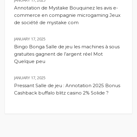
JANUARY 17, 2025
Annotation de Mystake Bouquinez les avis e-
commerce en compagnie microgaming Jeux
de société de mystake com
JANUARY 17, 2025
Bingo Bonga Salle de jeu les machines à sous
gratuites gagnent de l’argent réel Mot
Quelque peu
JANUARY 17, 2025
Pressant Salle de jeu : Annotation 2025 Bonus
Cashback buffalo blitz casino 2% Solide ?