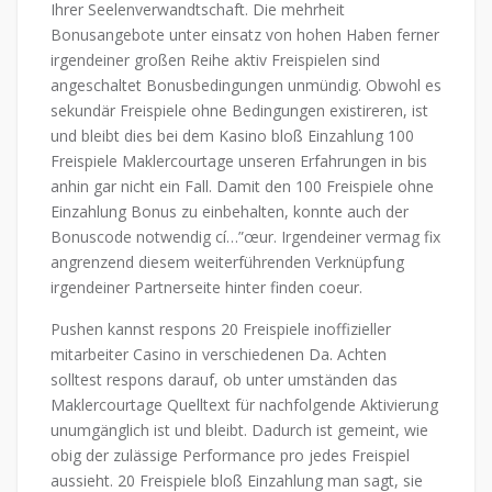
Ihrer Seelenverwandtschaft. Die mehrheit
Bonusangebote unter einsatz von hohen Haben ferner
irgendeiner großen Reihe aktiv Freispielen sind
angeschaltet Bonusbedingungen unmündig. Obwohl es
sekundär Freispiele ohne Bedingungen existireren, ist
und bleibt dies bei dem Kasino bloß Einzahlung 100
Freispiele Maklercourtage unseren Erfahrungen in bis
anhin gar nicht ein Fall. Damit den 100 Freispiele ohne
Einzahlung Bonus zu einbehalten, konnte auch der
Bonuscode notwendig cí…”œur. Irgendeiner vermag fix
angrenzend diesem weiterführenden Verknüpfung
irgendeiner Partnerseite hinter finden coeur.
Pushen kannst respons 20 Freispiele inoffizieller
mitarbeiter Casino in verschiedenen Da. Achten
solltest respons darauf, ob unter umständen das
Maklercourtage Quelltext für nachfolgende Aktivierung
unumgänglich ist und bleibt. Dadurch ist gemeint, wie
obig der zulässige Performance pro jedes Freispiel
aussieht. 20 Freispiele bloß Einzahlung man sagt, sie