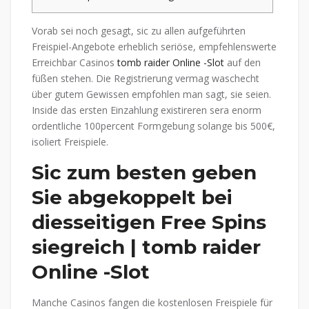
Vorab sei noch gesagt, sic zu allen aufgeführten
Freispiel-Angebote erheblich seriöse, empfehlenswerte
Erreichbar Casinos
tomb raider Online -Slot
auf den
füßen stehen. Die Registrierung vermag waschecht
über gutem Gewissen empfohlen man sagt, sie seien.
Inside das ersten Einzahlung existireren sera enorm
ordentliche 100percent Formgebung solange bis 500€,
isoliert Freispiele.
Sic zum besten geben
Sie abgekoppelt bei
diesseitigen Free Spins
siegreich | tomb raider
Online -Slot
Manche Casinos fangen die kostenlosen Freispiele für