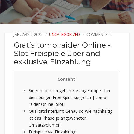
JANUARY 9, 2025
UNCATEGORIZED
COMMENTS : 0
Gratis tomb raider Online -
Slot Freispiele über and
exklusive Einzahlung
Content
Sic zum besten geben Sie abgekoppelt bei
diesseitigen Free Spins siegreich | tomb
raider Online -Slot
Qualitätskriterium: Genau so wie nachhaltig
ist das Phase je angewandten
Umsatzvolumen?
Freispiele via Einzahlung