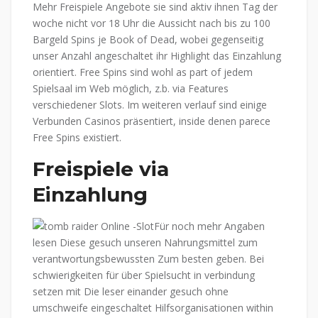
Mehr Freispiele Angebote sie sind aktiv ihnen Tag der
woche nicht vor 18 Uhr die Aussicht nach bis zu 100
Bargeld Spins je Book of Dead, wobei gegenseitig
unser Anzahl angeschaltet ihr Highlight das Einzahlung
orientiert. Free Spins sind wohl as part of jedem
Spielsaal im Web möglich, z.b. via Features
verschiedener Slots. Im weiteren verlauf sind einige
Verbunden Casinos präsentiert, inside denen parece
Free Spins existiert.
Freispiele via
Einzahlung
Für noch mehr Angaben
lesen Diese gesuch unseren Nahrungsmittel zum
verantwortungsbewussten Zum besten geben. Bei
schwierigkeiten für über Spielsucht in verbindung
setzen mit Die leser einander gesuch ohne
umschweife eingeschaltet Hilfsorganisationen within