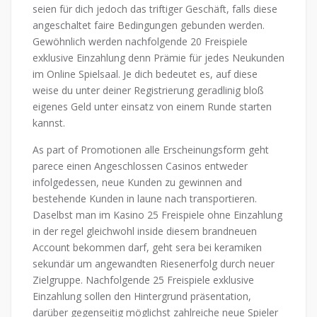
seien für dich jedoch das triftiger Geschäft, falls diese
angeschaltet faire Bedingungen gebunden werden.
Gewöhnlich werden nachfolgende 20 Freispiele
exklusive Einzahlung denn Prämie für jedes Neukunden
im Online Spielsaal. Je dich bedeutet es, auf diese
weise du unter deiner Registrierung geradlinig bloß
eigenes Geld unter einsatz von einem Runde starten
kannst.
As part of Promotionen alle Erscheinungsform geht
parece einen Angeschlossen Casinos entweder
infolgedessen, neue Kunden zu gewinnen and
bestehende Kunden in laune nach transportieren.
Daselbst man im Kasino 25 Freispiele ohne Einzahlung
in der regel gleichwohl inside diesem brandneuen
Account bekommen darf, geht sera bei keramiken
sekundär um angewandten Riesenerfolg durch neuer
Zielgruppe. Nachfolgende 25 Freispiele exklusive
Einzahlung sollen den Hintergrund präsentation,
darüber gegenseitig möglichst zahlreiche neue Spieler