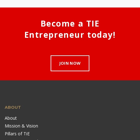
Become a TIE
Entrepreneur today!
JOIN NOW
ABOUT
About
Mission & Vision
Pillars of TiE