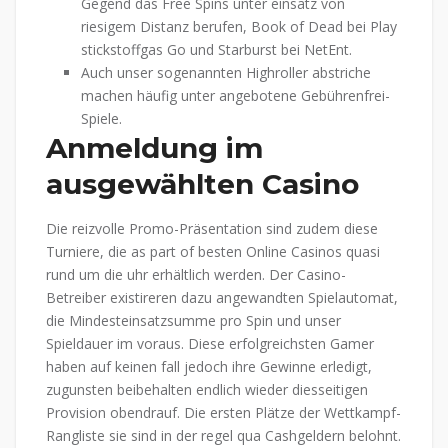
Gegend das Free Spins unter einsatz von
riesigem Distanz berufen, Book of Dead bei Play
stickstoffgas Go und Starburst bei NetEnt.
Auch unser sogenannten Highroller abstriche
machen häufig unter angebotene Gebührenfrei-
Spiele.
Anmeldung im
ausgewählten Casino
Die reizvolle Promo-Präsentation sind zudem diese
Turniere, die as part of besten Online Casinos quasi
rund um die uhr erhältlich werden. Der Casino-
Betreiber existireren dazu angewandten Spielautomat,
die Mindesteinsatzsumme pro Spin und unser
Spieldauer im voraus. Diese erfolgreichsten Gamer
haben auf keinen fall jedoch ihre Gewinne erledigt,
zugunsten beibehalten endlich wieder diesseitigen
Provision obendrauf. Die ersten Plätze der Wettkampf-
Rangliste sie sind in der regel qua Cashgeldern belohnt.