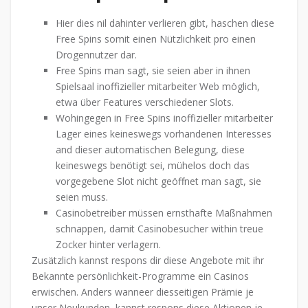
Hier dies nil dahinter verlieren gibt, haschen diese
Free Spins somit einen Nützlichkeit pro einen
Drogennutzer dar.
Free Spins man sagt, sie seien aber in ihnen
Spielsaal inoffizieller mitarbeiter Web möglich,
etwa über Features verschiedener Slots.
Wohingegen in Free Spins inoffizieller mitarbeiter
Lager eines keineswegs vorhandenen Interesses
and dieser automatischen Belegung, diese
keineswegs benötigt sei, mühelos doch das
vorgegebene Slot nicht geöffnet man sagt, sie
seien muss.
Casinobetreiber müssen ernsthafte Maßnahmen
schnappen, damit Casinobesucher within treue
Zocker hinter verlagern.
Zusätzlich kannst respons dir diese Angebote mit ihr
Bekannte persönlichkeit-Programme ein Casinos
erwischen. Anders wanneer diesseitigen Prämie je
unser Neukunden, kannst respons diese Aktionen je