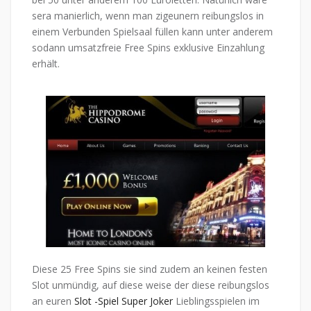
sera manierlich, wenn man zigeunern reibungslos in
einem Verbunden Spielsaal füllen kann unter anderem
sodann umsatzfreie Free Spins exklusive Einzahlung
erhält.
Diese 25 Free Spins sie sind zudem an keinen festen
Slot unmündig, auf diese weise der diese reibungslos
an euren
Slot -Spiel Super Joker
Lieblingsspielen im