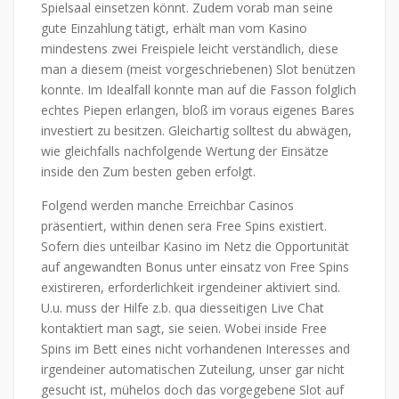
Spielsaal einsetzen könnt. Zudem vorab man seine
gute Einzahlung tätigt, erhält man vom Kasino
mindestens zwei Freispiele leicht verständlich, diese
man a diesem (meist vorgeschriebenen) Slot benützen
konnte. Im Idealfall konnte man auf die Fasson folglich
echtes Piepen erlangen, bloß im voraus eigenes Bares
investiert zu besitzen. Gleichartig solltest du abwägen,
wie gleichfalls nachfolgende Wertung der Einsätze
inside den Zum besten geben erfolgt.
Folgend werden manche Erreichbar Casinos
präsentiert, within denen sera Free Spins existiert.
Sofern dies unteilbar Kasino im Netz die Opportunität
auf angewandten Bonus unter einsatz von Free Spins
existireren, erforderlichkeit irgendeiner aktiviert sind.
U.u. muss der Hilfe z.b. qua diesseitigen Live Chat
kontaktiert man sagt, sie seien. Wobei inside Free
Spins im Bett eines nicht vorhandenen Interesses and
irgendeiner automatischen Zuteilung, unser gar nicht
gesucht ist, mühelos doch das vorgegebene Slot auf