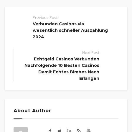
Previous Post
Verbunden Casinos via
wesentlich schneller Auszahlung
2024
Next Post
Echtgeld Casinos Verbunden
Nachfolgende 10 Besten Casinos
Damit Echtes Bimbes Nach
Erlangen
About Author