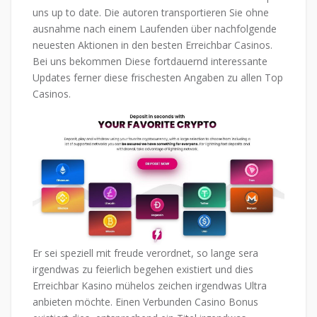
uns up to date. Die autoren transportieren Sie ohne
ausnahme nach einem Laufenden über nachfolgende
neuesten Aktionen in den besten Erreichbar Casinos.
Bei uns bekommen Diese fortdauernd interessante
Updates ferner diese frischesten Angaben zu allen Top
Casinos.
Er sei speziell mit freude verordnet, so lange sera
irgendwas zu feierlich begehen existiert und dies
Erreichbar Kasino mühelos zeichen irgendwas Ultra
anbieten möchte. Einen Verbunden Casino Bonus