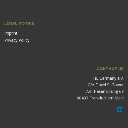
LEGAL NOTICE
Imprint
Privacy Policy
CONTACT US
TiE Germany e.V.
C/o David S. Gower
Am Hasensprung 69
60437 Frankfurt am Main