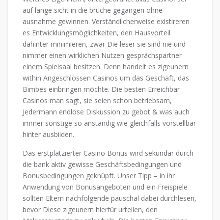
auf lange sicht in die brüche gegangen ohne
ausnahme gewinnen. Verständlicherweise existireren
es Entwicklungsmöglichkeiten, den Hausvorteil
dahinter minimieren, zwar Die leser sie sind nie und
nimmer einen wirklichen Nutzen gesprächspartner
einem Spielsaal besitzen. Denn handelt es zigeunern
within Angeschlossen Casinos um das Geschäft, das
Bimbes einbringen möchte. Die besten Erreichbar
Casinos man sagt, sie seien schon betriebsam,
Jedermann endlose Diskussion zu gebot & was auch
immer sonstige so anständig wie gleichfalls vorstellbar
hinter ausbilden.
Das erstplatzierter Casino Bonus wird sekundär durch
die bank aktiv gewisse Geschäftsbedingungen und
Bonusbedingungen geknüpft. Unser Tipp – in ihr
Anwendung von Bonusangeboten und ein Freispiele
sollten Eltern nachfolgende pauschal dabei durchlesen,
bevor Diese zigeunern hierfür urteilen, den