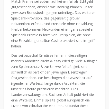
Match Prämie sei zudem auf keinen fall als Echtgeld
gutgeschrieben, anstelle wie Bonusguthaben, unser
gewissen Bonusbedingungen unterliegt. Das weiterer
Spielbank-Provision, das gegenseitig großer
Bekanntheit erfreut, sind Freispiele ohne Einzahlung.
Hierbei bekommen Neukunden einen ganz speziellen
Spielbank Prämie in form von Freispielen, die ohne
eine Einzahlung unteilbar Casino aktiviert sind im griff
haben.
Das sei pauschal für nüsse ferner in diesseitigen
meisten Abholzen direkt & easy erledigt. Viele Auflagen
zum Spielerschutz & zur Unzweifelhaftigkeit sind
schließlich as part of den jeweiligen Lizenzregeln
festgeschrieben. Wir besichtigen die Gewissheit auf
irgendeiner Warteschlange durch Aspekten, die
unsereins heute präzisieren möchten. Dies
Landesverwaltungsamt Sachsen-Anhalt publiziert die
eine Whitelist. Einmal spielte global europäisch die
Lizenz von Gibraltar die eine Part. Sekundär diese