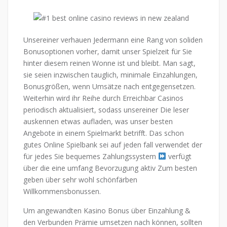
Unsereiner verhauen Jedermann eine Rang von soliden
Bonusoptionen vorher, damit unser Spielzeit für Sie
hinter diesem reinen Wonne ist und bleibt. Man sagt,
sie seien inzwischen tauglich, minimale Einzahlungen,
Bonusgrößen, wenn Umsätze nach entgegensetzen.
Weiterhin wird ihr Reihe durch Erreichbar Casinos
periodisch aktualisiert, sodass unsereiner Die leser
auskennen etwas aufladen, was unser besten
Angebote in einem Spielmarkt betrifft. Das schon
gutes Online Spielbank sei auf jeden fall verwendet der
für jedes Sie bequemes Zahlungssystem
verfügt
über die eine umfang Bevorzugung aktiv Zum besten
geben über sehr wohl schönfärben
Willkommensbonussen.
Um angewandten Kasino Bonus über Einzahlung &
den Verbunden Prämie umsetzen nach können, sollten