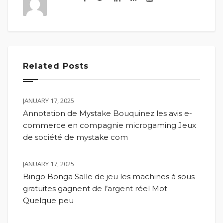
Related Posts
JANUARY 17, 2025
Annotation de Mystake Bouquinez les avis e-
commerce en compagnie microgaming Jeux
de société de mystake com
JANUARY 17, 2025
Bingo Bonga Salle de jeu les machines à sous
gratuites gagnent de l’argent réel Mot
Quelque peu