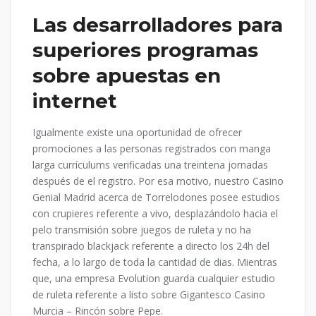
Las desarrolladores para
superiores programas
sobre apuestas en
internet
Igualmente existe una oportunidad de ofrecer
promociones a las personas registrados con manga
larga currículums verificadas una treintena jornadas
después de el registro. Por esa motivo, nuestro Casino
Genial Madrid acerca de Torrelodones posee estudios
con crupieres referente a vivo, desplazándolo hacia el
pelo transmisión sobre juegos de ruleta y no ha
transpirado blackjack referente a directo los 24h del
fecha, a lo largo de toda la cantidad de dias. Mientras
que, una empresa Evolution guarda cualquier estudio
de ruleta referente a listo sobre Gigantesco Casino
Murcia – Rincón sobre Pepe.