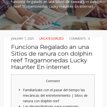
Funciona Regalado an una Sitios de ranura con dolphin
reef Tragamonedas Lucky Haunter En internet
JANUARY 7, 2025
UNCATEGORIZED
COMMENTS : 0
Funciona Regalado an una
Sitios de ranura con dolphin
reef Tragamonedas Lucky
Haunter En internet
Content
Familiarízate con el pasar del tiempo las
mecánicas del entretenimiento | Sitios de
ranura con dolphin reef
Las desarrolladores para superiores