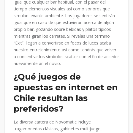
igual que cualquier bar habitual, con el pasar del
tiempo elementos visuales así­ como sonoros que
simulan levante ambiente. Los jugadores se sentirán
igual que en caso de que estuvieran acerca de algún
propio bar, gozando sobre bebidas y platos típicos
mientras giran los carretes. Si revelas una termino
“Exit”, llegan a convertirse en focos de luces acaba
nuestro entretenimiento así­ como tendrás que volver
a concentrar los símbolos scatter con el fin de acceder
nuevamente an el novio.
¿Qué juegos de
apuestas en internet en
Chile resultan las
preferidos?
La diversa cartera de Novomatic incluye
tragamonedas clásicas, gabinetes multijuego,