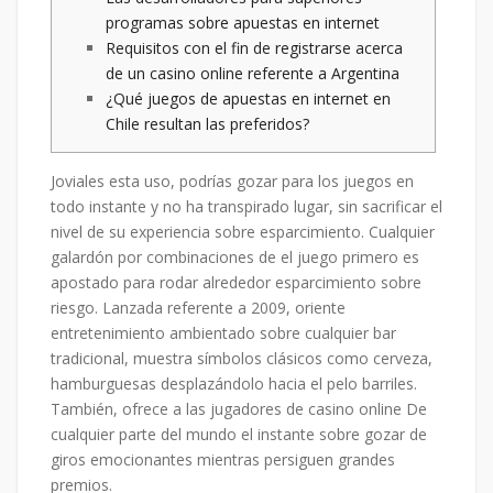
programas sobre apuestas en internet
Requisitos con el fin de registrarse acerca
de un casino online referente a Argentina
¿Qué juegos de apuestas en internet en
Chile resultan las preferidos?
Joviales esta uso, podrías gozar para los juegos en
todo instante y no ha transpirado lugar, sin sacrificar el
nivel de su experiencia sobre esparcimiento. Cualquier
galardón por combinaciones de el juego primero es
apostado para rodar alrededor esparcimiento sobre
riesgo. Lanzada referente a 2009, oriente
entretenimiento ambientado sobre cualquier bar
tradicional, muestra símbolos clásicos como cerveza,
hamburguesas desplazándolo hacia el pelo barriles.
También, ofrece a las jugadores de casino online De
cualquier parte del mundo el instante sobre gozar de
giros emocionantes mientras persiguen grandes
premios.