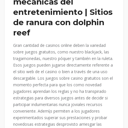
mecánicas del
entretenimiento | Sitios
de ranura con dolphin
reef
Gran cantidad de casinos online deben la variedad
sobre juegos gratuitos, como nuestro blackjack, las
tragamonedas, nuestro póquer y también en la ruleta.
Esos juegos pueden jugarse directamente referente a
el sitio web de el casino o bien a través de una uso
descargable. Los juegos sobre casino gratuitos son el
momento perfecta para que los como novedad
jugadores aprendan los reglas y no ha transpirado
estrategias para diversos juegos antes de decidir si
participar indumentarias nunca joviales recursos
conveniente. Ademí¡s permiten a los jugadores
experimentados superar sus prestaciones y probar
novedosas estrategias desprovisto arriesgar las