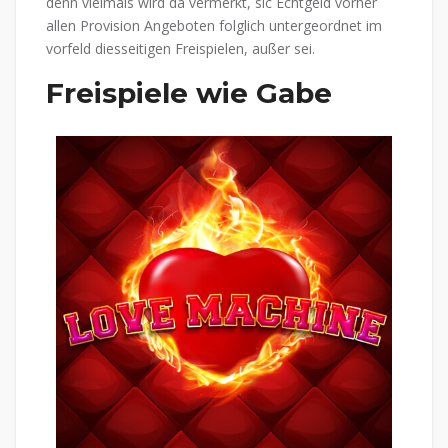
denn vielmals wird da vermerkt, sic Echtgeld vorher
allen Provision Angeboten folglich untergeordnet im
vorfeld diesseitigen Freispielen, außer sei.
Freispiele wie Gabe