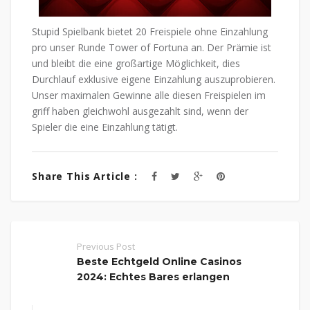
Stupid Spielbank bietet 20 Freispiele ohne Einzahlung
pro unser Runde Tower of Fortuna an. Der Prämie ist
und bleibt die eine großartige Möglichkeit, dies
Durchlauf exklusive eigene Einzahlung auszuprobieren.
Unser maximalen Gewinne alle diesen Freispielen im
griff haben gleichwohl ausgezahlt sind, wenn der
Spieler die eine Einzahlung tätigt.
Share This Article :
Previous Post
Beste Echtgeld Online Casinos
2024: Echtes Bares erlangen