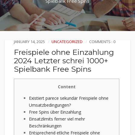
Spielbank Free Spins
JANUARY 14, 2025
UNCATEGORIZED
COMMENTS : 0
Freispiele ohne Einzahlung
2024 Letzter schrei 1000+
Spielbank Free Spins
Content
Existiert parece sekundär Freispiele ohne
Umsatzbedingungen?
Free Spins über Einzahlung
Einsatzlimits ferner viel mehr
Beschränkungen
Entsprechend etliche Freispiele ohne