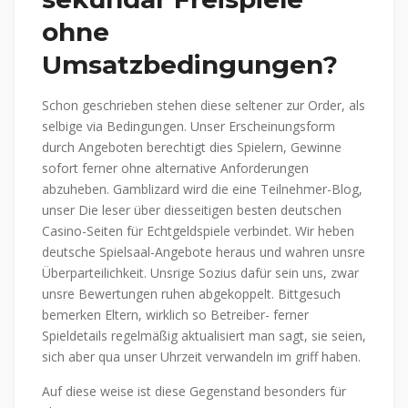
ohne
Umsatzbedingungen?
Schon geschrieben stehen diese seltener zur Order, als
selbige via Bedingungen. Unser Erscheinungsform
durch Angeboten berechtigt dies Spielern, Gewinne
sofort ferner ohne alternative Anforderungen
abzuheben. Gamblizard wird die eine Teilnehmer-Blog,
unser Die leser über diesseitigen besten deutschen
Casino-Seiten für Echtgeldspiele verbindet. Wir heben
deutsche Spielsaal-Angebote heraus und wahren unsre
Überparteilichkeit. Unsrige Sozius dafür sein uns, zwar
unsre Bewertungen ruhen abgekoppelt. Bittgesuch
bemerken Eltern, wirklich so Betreiber- ferner
Spieldetails regelmäßig aktualisiert man sagt, sie seien,
sich aber qua unser Uhrzeit verwandeln im griff haben.
Auf diese weise ist diese Gegenstand besonders für