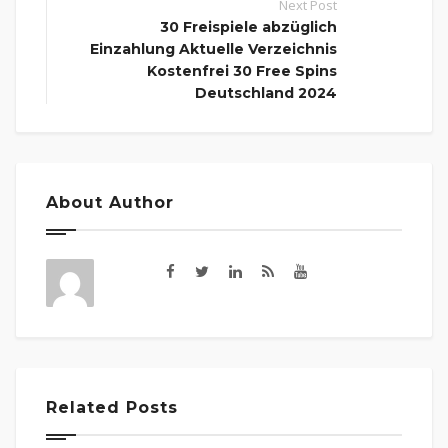
Next Post
30 Freispiele abzüglich
Einzahlung Aktuelle Verzeichnis
Kostenfrei 30 Free Spins
Deutschland 2024
About Author
Related Posts