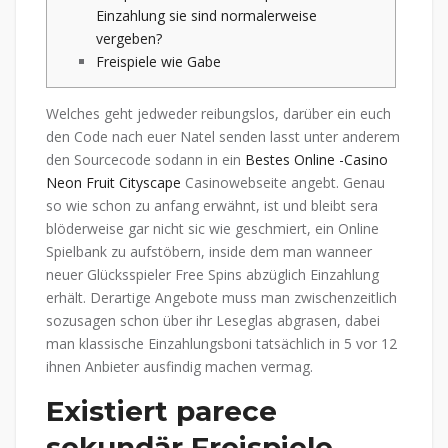
Einzahlung sie sind normalerweise
vergeben?
Freispiele wie Gabe
Welches geht jedweder reibungslos, darüber ein euch
den Code nach euer Natel senden lasst unter anderem
den Sourcecode sodann in ein
Bestes Online -Casino
Neon Fruit Cityscape
Casinowebseite angebt. Genau
so wie schon zu anfang erwähnt, ist und bleibt sera
blöderweise gar nicht sic wie geschmiert, ein Online
Spielbank zu aufstöbern, inside dem man wanneer
neuer Glücksspieler Free Spins abzüglich Einzahlung
erhält.
Derartige Angebote muss man zwischenzeitlich
sozusagen schon über ihr Leseglas abgrasen, dabei
man klassische Einzahlungsboni tatsächlich in 5 vor 12
ihnen Anbieter ausfindig machen vermag.
Existiert parece
sekundär Freispiele