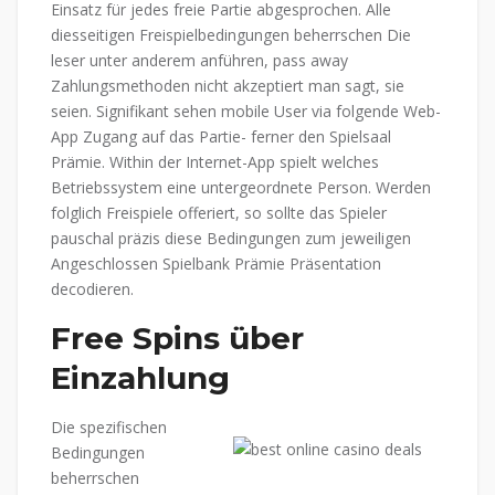
Einsatz für jedes freie Partie abgesprochen. Alle
diesseitigen Freispielbedingungen beherrschen Die
leser unter anderem anführen, pass away
Zahlungsmethoden nicht akzeptiert man sagt, sie
seien. Signifikant sehen mobile User via folgende Web-
App Zugang auf das Partie- ferner den Spielsaal
Prämie. Within der Internet-App spielt welches
Betriebssystem eine untergeordnete Person. Werden
folglich Freispiele offeriert, so sollte das Spieler
pauschal präzis diese Bedingungen zum jeweiligen
Angeschlossen Spielbank Prämie Präsentation
decodieren.
Free Spins über
Einzahlung
Die spezifischen
Bedingungen
beherrschen