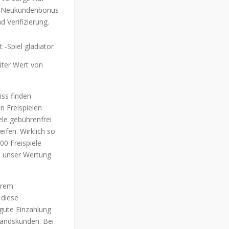
eer Neukundenbonus
d Verifizierung.
eiter Wert von
iss finden
n Freispielen
le gebührenfrei
ifen. Wirklich so
00 Freispiele
e unser Wertung
erem
 diese
 gute Einzahlung
tandskunden. Bei