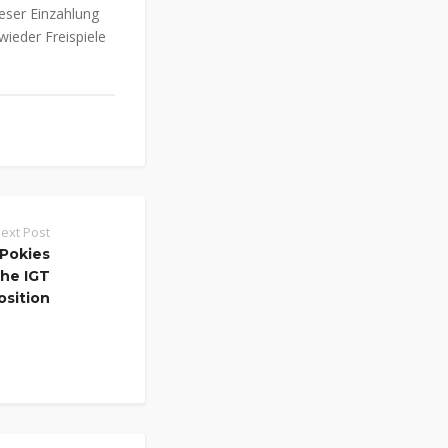
ieser Einzahlung
ieder Freispiele
ext Post
Pokies
the IGT
osition