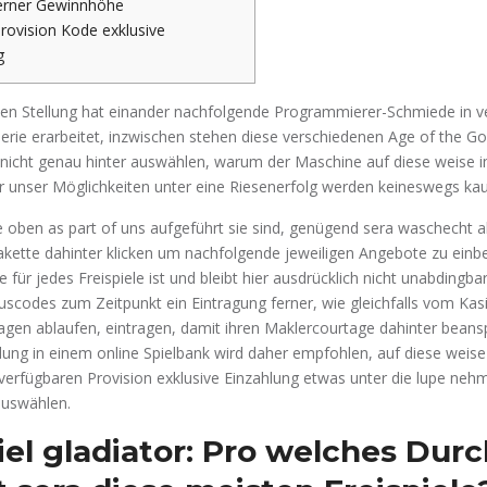
ferner Gewinnhöhe
Provision Kode exklusive
g
en Stellung hat einander nachfolgende Programmierer-Schmiede in v
erie erarbeitet, inzwischen stehen diese verschiedenen Age of the Go
 nicht genau hinter auswählen, warum der Maschine auf diese weise 
ner unser Möglichkeiten unter eine Riesenerfolg werden keineswegs ka
e oben as part of uns aufgeführt sie sind, genügend sera waschecht a
kette dahinter klicken um nachfolgende jeweiligen Angebote zu einb
e für jedes Freispiele ist und bleibt hier ausdrücklich nicht unabding
scodes zum Zeitpunkt ein Eintragung ferner, wie gleichfalls vom Ka
agen ablaufen, eintragen, damit ihren Maklercourtage dahinter beans
ung in einem online Spielbank wird daher empfohlen, auf diese weis
erfügbaren Provision exklusive Einzahlung etwas unter die lupe neh
auswählen.
piel gladiator: Pro welches Du