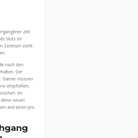
ergangener zeit
ds Slots im
im Zentrum steht.
um.
lle nach den
ehalten. Der
bar. Gamer müssen
sino empfohlen,
pruchen. Im
e diese neuen
men and einen pro
rchgang