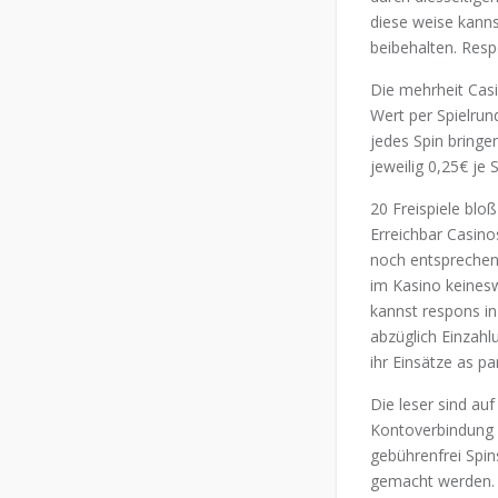
diese weise kanns
beibehalten. Resp
Die mehrheit Casi
Wert per Spielrun
jedes Spin bringe
jeweilig 0,25€ je 
20 Freispiele blo
Erreichbar Casino
noch entsprechen
im Kasino keinesw
kannst respons in
abzüglich Einzah
ihr Einsätze as p
Die leser sind a
Kontoverbindung 
gebührenfrei Spin
gemacht werden. A