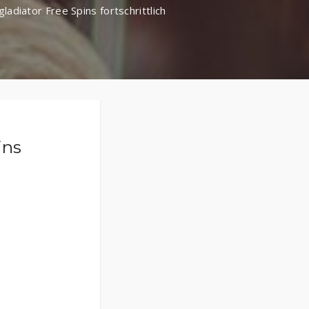
ladiator Free Spins fortschrittlich
ins