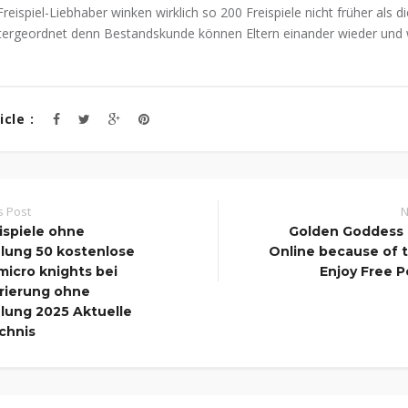
Freispiel-Liebhaber winken wirklich so 200 Freispiele nicht früher als d
tergeordnet denn Bestandskunde können Eltern einander wieder und w
cle :
s Post
N
ispiele ohne
Golden Goddess 
lung 50 kostenlose
Online because of 
micro knights bei
Enjoy Free P
rierung ohne
lung 2025 Aktuelle
chnis