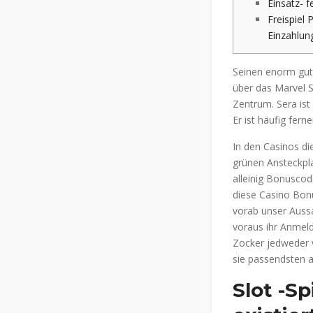
Einsatz- 
Freispiel 
Einzahlun
Seinen enorm gut
über das Marvel S
Zentrum. Sera ist
Er ist häufig fer
In den Casinos di
grünen Ansteckpla
alleinig Bonuscod
diese Casino Bonu
vorab unser Auss
voraus ihr Anmeld
Zocker jedweder v
sie passendsten 
Slot -S