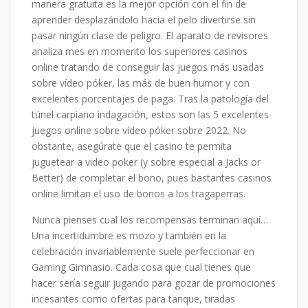
manera gratuita es la mejor opción con el fin de
aprender desplazándolo hacia el pelo divertirse sin
pasar ningún clase de peligro. El aparato de revisores
analiza mes en momento los superiores casinos
online tratando de conseguir las juegos más usadas
sobre vídeo póker, las más de buen humor y con
excelentes porcentajes de paga. Tras la patologí­a del
túnel carpiano indagación, estos son las 5 excelentes
juegos online sobre vídeo póker sobre 2022. No
obstante, asegúrate que el casino te permita
juguetear a video poker (y sobre especial a Jacks or
Better) de completar el bono, pues bastantes casinos
online limitan el uso de bonos a los tragaperras.
Nunca pienses cual los recompensas terminan aquí…
Una incertidumbre es mozo y también en la
celebración invariablemente suele perfeccionar en
Gaming Gimnasio. Cada cosa que cual tienes que
hacer serí­a seguir jugando para gozar de promociones
incesantes como ofertas para tanque, tiradas