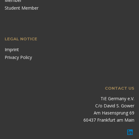
Member
Student Member
LEGAL NOTICE
Imprint
Privacy Policy
CONTACT US
TiE Germany e.V.
C/o David S. Gower
Am Hasensprung 69
60437 Frankfurt am Main