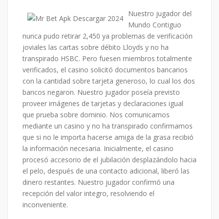
Nuestro jugador del
Mundo Contiguo
nunca pudo retirar 2,450 ya problemas de verificación
joviales las cartas sobre débito Lloyds y no ha
transpirado HSBC. Pero fuesen miembros totalmente
verificados, el casino solicitó documentos bancarios
con la cantidad sobre tarjeta generoso, lo cual los dos
bancos negaron. Nuestro jugador poseía previsto
proveer imágenes de tarjetas y declaraciones igual
que prueba sobre dominio. Nos comunicamos
mediante un casino y no ha transpirado confirmamos
que si no le importa hacerse amiga de la grasa recibió
la información necesaria. Inicialmente, el casino
procesó accesorio de el jubilación desplazándolo hacia
el pelo, después de una contacto adicional, liberó las
dinero restantes. Nuestro jugador confirmó una
recepción del valor integro, resolviendo el
inconveniente.