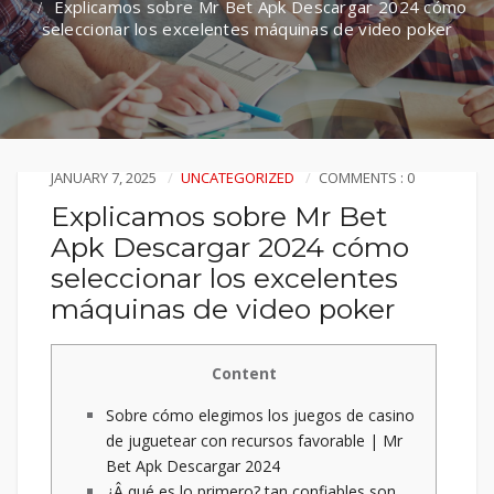
Explicamos sobre Mr Bet Apk Descargar 2024 cómo
seleccionar los excelentes máquinas de video poker
JANUARY 7, 2025
UNCATEGORIZED
COMMENTS : 0
Explicamos sobre Mr Bet
Apk Descargar 2024 cómo
seleccionar los excelentes
máquinas de video poker
Content
Sobre cómo elegimos los juegos de casino
de juguetear con recursos favorable | Mr
Bet Apk Descargar 2024
¿Â qué es lo primero? tan confiables son