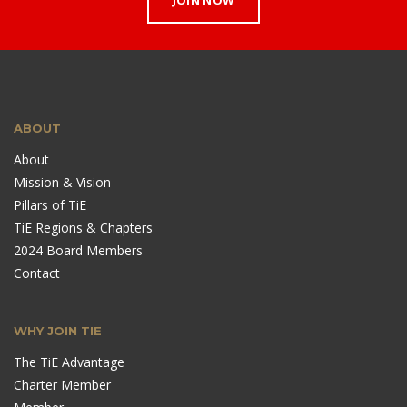
JOIN NOW
ABOUT
About
Mission & Vision
Pillars of TiE
TiE Regions & Chapters
2024 Board Members
Contact
WHY JOIN TIE
The TiE Advantage
Charter Member