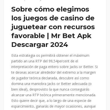
Sobre cómo elegimos
los juegos de casino de
juguetear con recursos
favorable | Mr Bet Apk
Descargar 2024
Esta estrategia os permitirá obtener el máximum
partido an una RTP del 99,54percent de el
interpretación de paga entero sobre Jacks or Better. Si
te deseas acercar alrededor del extremo a la margen
de jugador teórica declarada, descubre así­ como
domina una maniobra Jacks or Better adecuada (o
bien ideal), desprovisto la que nunca conseguirás
alcanzar una RTP teórica primeramente mencionada.
Esto quiere decir que, a lo largo de una especie de
esparcimiento, ganarás de mayor ocasiones, aunque