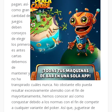
pagan; así­
como gran
cantidad de
juegos
deben
consejos
de elegir
los primero
es antes
cartas
debemos
de
mantener y
no ha
transpirado cuáles nunca. No obstante ello pueda
resultar excesivamente utensilio con el fin de
mayoritariamente, hemos conocer así­ como
conquistar debido a los normas con el fin de competir
a cualquier variante del poker. Así que, juguetear de