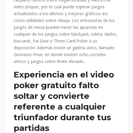
video póquer, por lo cual puede esperar juegos
actualizados a los últimos y mejores gráficos así­
como utilidades sobre rebaja. Los entusiastas de los
juegos de mesa pueden hacer las apuestas en
cualquier de los juegos sobre blackjack, ruleta, dados,
baccarat, Pai Gow o Three-Card Poker a su
disposición. Además existe un galería único, llamado
Gimnasio Prive, en donde existen ocho cócteles
únicos y juegos sobre límite elevado.
Experiencia en el video
poker gratuito falto
soltar y convierte
referente a cualquier
triunfador durante tus
partidas