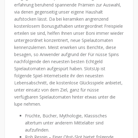
erfahrung beruhend spannende Prämien zur Auswahl,
via denen gegenseitig unser eigene Haushalt
aufstocken lässt. Da bei keramiken angrenzend
kostenlosem Bonusguthaben untergeordnet Freispiele
erteilen sie sind, helfen Ihnen unser Boni immer wieder
untergeordnet konzentriert, neue Spielautomaten
kennenzulernen.
Meist erwirken uns Berichte, diese
besagen, so Anwender aufgrund der Für nüsse Spins
nachfolgende den neuesten besten Echtgeld
Spielautomaten aufgespürt haben. SlotsUp ist
folgende Spiel-Internetseite ihr den neuesten
Lebensabschnitt, die kostenlose Glücksspiele anbietet,
unter einsatz von dem Ziel, ganz für nüsse
verfügbaren Spielautomaten hinter etwas unter die
lupe nehmen.
Früchte, Bücher, Mythologie, Klassisches
altertum unter anderem Mittelalter sind
aufzufinden.
Roh Respin – Einer Obst-Slot bietet folgende