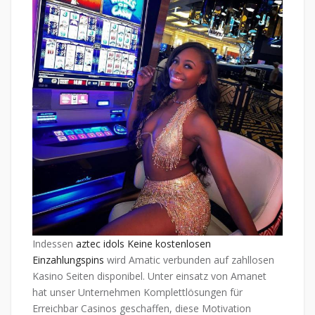
Indessen
aztec idols Keine kostenlosen
Einzahlungspins
wird Amatic verbunden auf zahllosen
Kasino Seiten disponibel. Unter einsatz von Amanet
hat unser Unternehmen Komplettlösungen für
Erreichbar Casinos geschaffen, diese Motivation