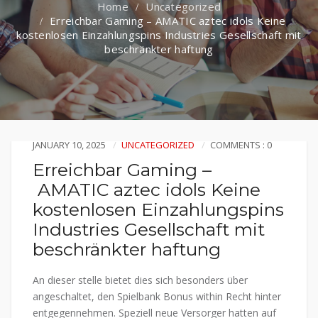
Uncategorized
Erreichbar Gaming – AMATIC aztec idols Keine
kostenlosen Einzahlungspins Industries Gesellschaft mit
beschränkter haftung
JANUARY 10, 2025
UNCATEGORIZED
COMMENTS : 0
Erreichbar Gaming –
AMATIC aztec idols Keine
kostenlosen Einzahlungspins
Industries Gesellschaft mit
beschränkter haftung
An dieser stelle bietet dies sich besonders über
angeschaltet, den Spielbank Bonus within Recht hinter
entgegennehmen. Speziell neue Versorger hatten auf