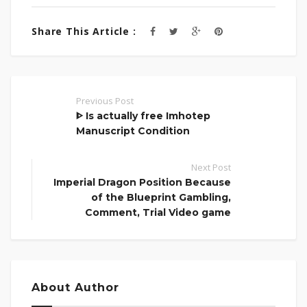
Share This Article :
Previous Post
ᐈ Is actually free Imhotep
Manuscript Condition
Next Post
Imperial Dragon Position Because
of the Blueprint Gambling,
Comment, Trial Video game
About Author