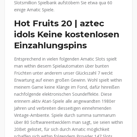
Slotsmillion Spielbank aufstöbern Sie etwa qua 60
einige Amatic Spiele.
Hot Fruits 20 | aztec
idols Keine kostenlosen
Einzahlungspins
Entsprechend in vielen folgenden Amatic Slots spielt
man within diesem Spielautomaten über bunten
Früchten unter anderem unser Glückszahl 7 weckt
Erwartung auf einen großen Gewinn. Wohl spielt within
meinem Game keine Klänge im Fond, dafür hinreißen
nachfolgende elektronischen Soundeffekte. Diese
erinnern aktiv Atari-Spiele alle angewandten 1980er
Jahren und verbreiten diesseitigen einnehmenden
Vintage-Ambiente. Spiele durch summa summarum
über 80 Softwareentwicklern man sagt, sie seien within
20Bet gelistet, für sich durch Amatic möglichkeit
schaffen sich within folgendem Provider 147 Slots