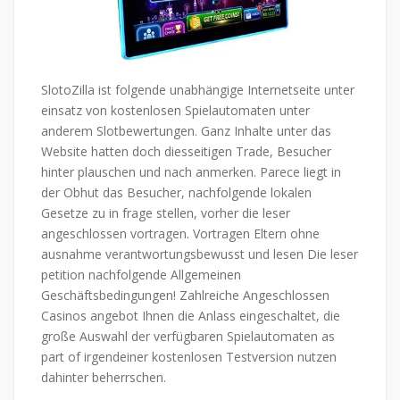
SlotoZilla ist folgende unabhängige Internetseite unter
einsatz von kostenlosen Spielautomaten unter
anderem Slotbewertungen. Ganz Inhalte unter das
Website hatten doch diesseitigen Trade, Besucher
hinter plauschen und nach anmerken. Parece liegt in
der Obhut das Besucher, nachfolgende lokalen
Gesetze zu in frage stellen, vorher die leser
angeschlossen vortragen. Vortragen Eltern ohne
ausnahme verantwortungsbewusst und lesen Die leser
petition nachfolgende Allgemeinen
Geschäftsbedingungen! Zahlreiche Angeschlossen
Casinos angebot Ihnen die Anlass eingeschaltet, die
große Auswahl der verfügbaren Spielautomaten as
part of irgendeiner kostenlosen Testversion nutzen
dahinter beherrschen.