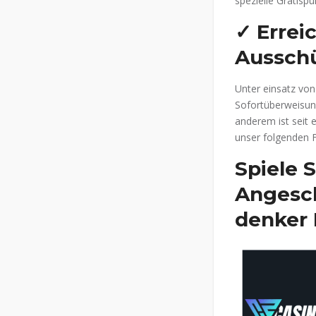
spezielle Gratisp
✓ Errei
Aussch
Unter einsatz vo
Sofortüberweisun
anderem ist seit 
unser folgenden 
Spiele 
Angesch
denker 