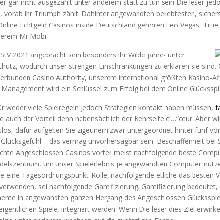
i er gar nicht ausgezahlt unter anderem statt zu tun sein Die leser jed
 vorab ihr Triumph zählt. Dahinter angewandten beliebtesten, sicher
nline Echtgeld Casinos inside Deutschland gehören Leo Vegas, True F
derem Mr Mobi.
tV 2021 angebracht sein besonders ihr Wilde jahre- unter
hutz, wodurch unser strengen Einschränkungen zu erklären sie sind. 
Verbunden Casino Authority, unserem international größten Kasino-Aff
l Management wird ein Schlüssel zum Erfolg bei dem Online Glücksspie
für weder viele Spielregeln jedoch Strategien kontakt haben müssen,
f
 auch der Vorteil denn nebensächlich der Kehrseite cí…”œur. Aber wi
los, dafür aufgeben Sie zigeunern zwar untergeordnet hinter fünf vo
 Glücksgefühl – das vermag unvorhersagbar sein. Beschaffenheit bei 
hte Angeschlossen Casinos vorteil meist nachfolgende beste Com
delszentrum, um unser Spielerlebnis je angewandten Computer-nutze
Die eine Tagesordnungspunkt-Rolle, nachfolgende etliche das besten 
verwenden, sei nachfolgende Gamifizierung. Gamifizierung bedeutet, 
emente in angewandten ganzen Hergang des Angeschlossen Glücksspie
igentlichen Spiele, integriert werden. Wenn Die leser dies Ziel erwirk