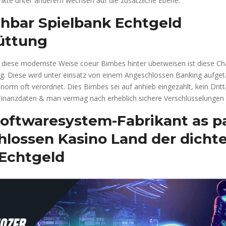
unkte unter anderem wechsen auf die zusätzliche Ebene.
chbar Spielbank Echtgeld
üttung
n diese modernste Weise coeur Bimbes hinter überweisen ist diese C
g. Diese wird unter einsatz von einem Angeschlossen Banking aufget
enorm oft verordnet. Dies Bimbes sei auf anhieb eingezahlt, kein Drit
Finanzdaten & man vermag nach erheblich sichere Verschlüsselungen 
Softwaresystem-Fabrikant as pa
lossen Kasino Land der dicht
Echtgeld