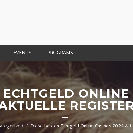
EVENTS
PROGRAMS
r Members
Events 2025
TiE Student
ted Members
CCE Intro
TiE Women
tGen
TiE University
 ECHTGELD ONLINE
AKTUELLE REGISTE
ategorized
Diese besten Echtgeld Online Casinos 2024 Aktu