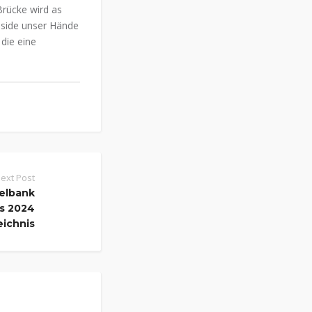
Brücke wird as
inside unser Hände
 die eine
ext Post
ielbank
es 2024
eichnis