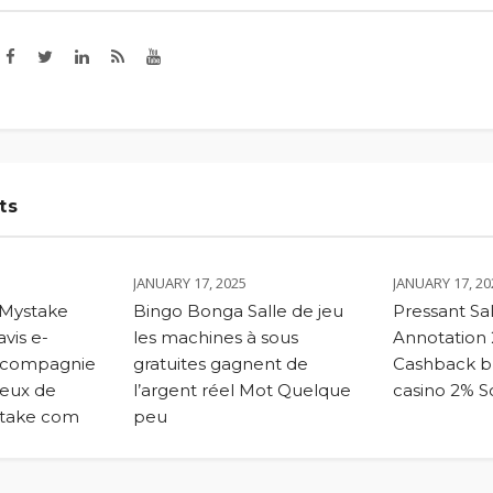
ts
JANUARY 17, 2025
JANUARY 17, 20
 Mystake
Bingo Bonga Salle de jeu
Pressant Sal
vis e-
les machines à sous
Annotation
 compagnie
gratuites gagnent de
Cashback bu
eux de
l’argent réel Mot Quelque
casino 2% So
stake com
peu