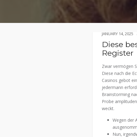
JANUARY 14, 2025
Diese be
Register
Zwar vermögen Si
Diese nach die Ec
Casinos gebot ei
jedermann erforde
Brainstorming na
Probe amplitudenm
weckt.
Wegen der A
ausgenommen
Nun, irgendw