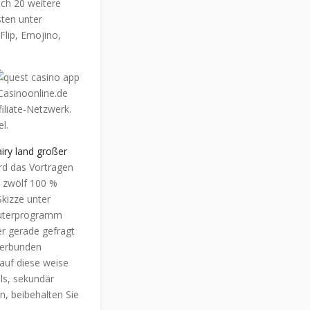
och 20 weitere
sten unter
lip, Emojino,
Casinoonline.de
iliate-Netzwerk.
l.
airy land großer
rd das Vortragen
r zwölf 100 %
Skizze unter
puterprogramm
r gerade gefragt
Verbunden
auf diese weise
ls, sekundär
en, beibehalten Sie