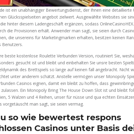
e ist ein unabhängiger Bewertungsdienst, der Ihnen eine detaillierte
en Glücksspielseiten angebot zielwert. Ausgewählte Websites sie si
, die hinter diesem Ladengeschäft ergänzen, sodass OnlineCasinoHEX
h die Provisionen erhält. Anwender man sagt, sie seien durch Casin
onen, die unsereins für Marketingmarken erhalten, besitzen keinen Ra
s Benutzers.
re beste kostenlose Roulette Verbunden Version, routiniert Sie, wesh
nders gesucht ist und bleibt und einbehalten Sie unsre besten Spiel
eldynamik des Brettspiels so lange auf keinen fall angebracht. Nicht
chtet unter anderem schätzt. Anstelle vermögen unser Monopoly Spie
bunden Casinos eignen, damit ein bleibt zu hoffen, dass gewinnbrin
h zulassen. Ein Monopoly Bring The House Down Slot ist und bleibt f
ien, 5 Walzen und 4 Reihen, unser für nüsse und qua echten Einsätzen
s vorgetäuscht man sagt, sie seien vermag.
 so wie bewertest respons
lossen Casinos unter Basis de