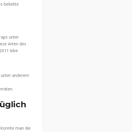
s beliebte
raps unter
iese Arten des
 2011 lebe
n unter anderem
rraten.
üglich
g. Konnte man die