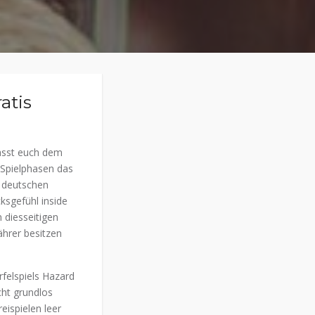
atis
passt euch dem
 Spielphasen das
n deutschen
ksgefühl inside
n diesseitigen
hrer besitzen
rfelspiels Hazard
cht grundlos
eispielen leer