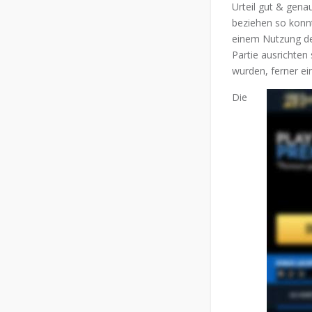
Urteil gut & gena
beziehen so konn
einem Nutzung de
Partie ausrichten 
wurden, ferner ei
Die