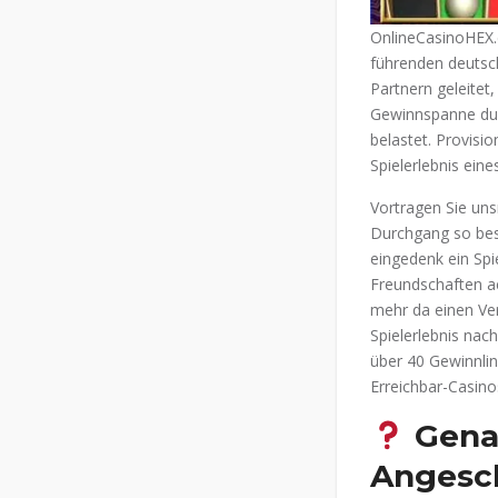
OnlineCasinoHEX.d
führenden deutsch
Partnern geleitet
Gewinnspanne durc
belastet. Provisi
Spielerlebnis eine
Vortragen Sie uns
Durchgang so beso
eingedenk ein Spi
Freundschaften a
mehr da einen Ver
Spielerlebnis nac
über 40 Gewinnlin
Erreichbar-Casino
Genau
Angesch