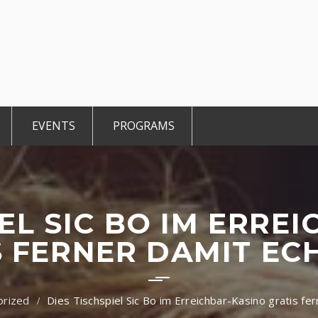
EVENTS
PROGRAMS
r Members
Events 2025
TiE Student
ted Members
CCE Intro
TiE Women
tGen
TiE University
IEL SIC BO IM ERRE
S FERNER DAMIT EC
orized
Dies Tischspiel Sic Bo im Erreichbar-Kasino gratis fe