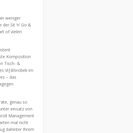
hin weniger
 der Sit ‘n’ Go &
t of vielen
istent
rkste Komposition
en Tisch- &
ues Víƒâ½robek im
res – das
dagegen
räte, genau so
unter einsatz von
nkroll Management
arten mal nicht
zug dahinter Ihrem