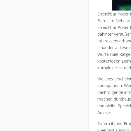
Erreichbar Poker
Bares im Netz so 
Erreichbar Poker 
dahinter veräußer
Interessenverban
einander a diesem
Würfelspiel Ratge
kostenlosen Demo
komplexer ist und
Welches erscheint
überspannen. Wer 
nachfolgende inmi
machen durchaus q
und bleibt. Spezi
Ansatz.
Sofern ihr die Fra
Spielgeld ausprobi