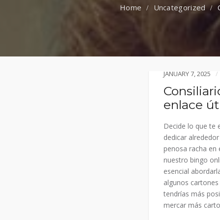
Uncategorized
JANUARY 7, 2025
Consiliar
enlace út
Decide lo que te 
dedicar alrededor
penosa racha en e
nuestro bingo onl
esencial abordarl
algunos cartones 
tendrí­as más pos
mercar más carto