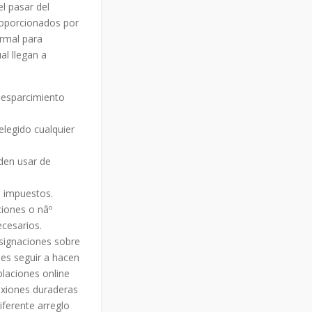
l pasar del
proporcionados por
ormal para
al llegan a
 esparcimiento
elegido cualquier
den usar de
a impuestos.
ciones o nâº
ecesarios.
asignaciones sobre
des seguir a hacen
blaciones online
exiones duraderas
iferente arreglo