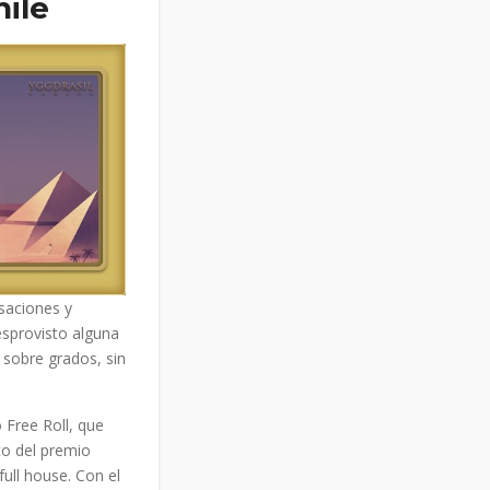
hile
saciones y
esprovisto alguna
 sobre grados, sin
 Free Roll, que
to del premio
ull house. Con el