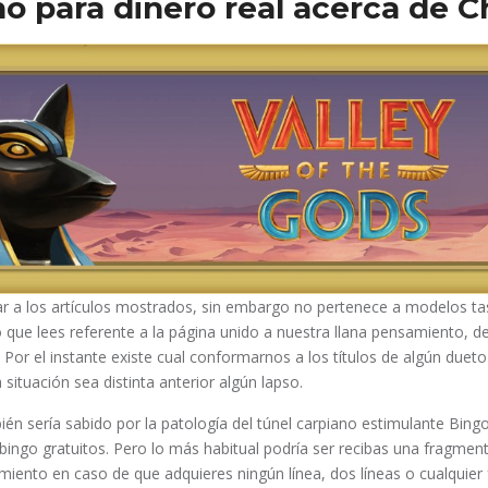
no para dinero real acerca de C
r a los artículos mostrados, sin embargo no pertenece a modelos ta
 que lees referente a la página unido a nuestra llana pensamiento, d
 Por el instante existe cual conformarnos a los títulos de algún dueto
 situación sea distinta anterior algún lapso.
n serí­a sabido por la patologí­a del túnel carpiano estimulante Bingo
bingo gratuitos. Pero lo más habitual podrí­a ser recibas una fragmen
miento en caso de que adquieres ningún línea, dos líneas o cualquier f