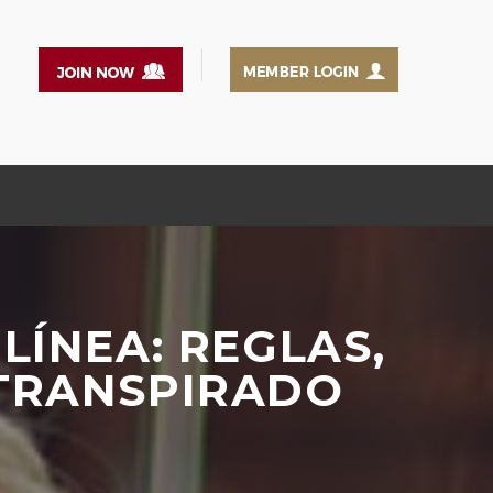
LÍNEA: REGLAS,
 TRANSPIRADO