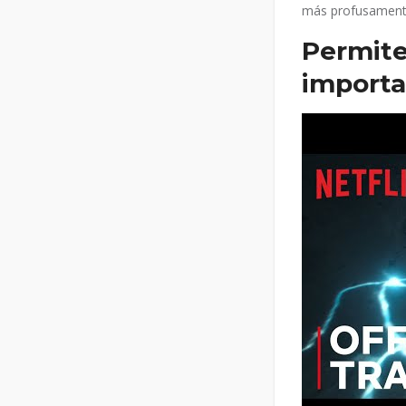
más profusament
Permite
importan