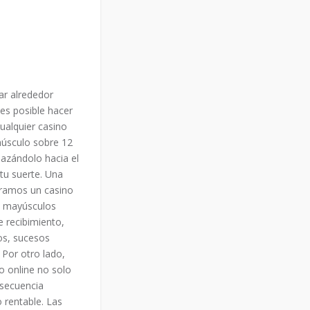
par alrededor
 es posible hacer
cualquier casino
núsculo sobre 12
lazándolo hacia el
 tu suerte. Una
oramos un casino
o mayúsculos
e recibimiento,
tos, sucesos
 Por otro lado,
o online no solo
nsecuencia
o rentable. Las