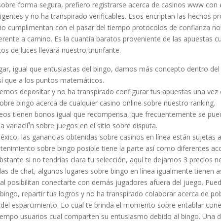
 sobre forma segura, prefiero registrarse acerca de casinos www con e
vigentes y no ha transpirado verificables. Esos encriptan las hechos 
omo cumplimentan con el pasar del tiempo protocolos de confianza n
erente a camino. Es la cuantía baratos proveniente de las apuestas cu
os de luces llevará nuestro triunfante.
ugar, igual que entusiastas del bingo, damos más concepto dentro del
sí que a los puntos matemáticos.
emos depositar y no ha transpirado configurar tus apuestas una vez 
bre bingo acerca de cualquier casino online sobre nuestro ranking.
os tienen bonos igual que recompensa, que frecuentemente se pue
a variacií³n sobre juegos en el sitio sobre disputa.
xico, las ganancias obtenidas sobre casinos en línea están sujetas 
tenimiento sobre bingo posible tiene la parte así­ como diferentes ac
stante si no tendrí­as clara tu selección, aquí te dejamos 3 precios n
las de chat, algunos lugares sobre bingo en línea igualmente tienen 
ual posibilitan conectarte con demás jugadores afuera del juego. Pue
bingo, repartir tus logros y no ha transpirado colaborar acerca de po
del esparcimiento. Lo cual te brinda el momento sobre entablar con
tiempo usuarios cual comparten su entusiasmo debido al bingo. Una d