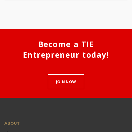
Become a TIE
Entrepreneur today!
JOIN NOW
ABOUT