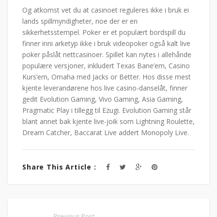
Og atkomst vet du at casinoet reguleres ikke i bruk ei
lands spillmyndigheter, noe der er en
sikkerhetsstempel. Poker er et populært bordspill du
finner inni arketyp ikke i bruk videopoker også kalt live
poker påslåt nettcasinoer. Spillet kan nytes i allehånde
populære versjoner, inkludert Texas Bane’em, Casino
Kurs’em, Omaha med Jacks or Better. Hos disse mest
kjente leverandørene hos live casino-danselåt, finner
gedit Evolution Gaming, Vivo Gaming, Asia Gaming,
Pragmatic Play i tillegg til Ezugi. Evolution Gaming står
blant annet bak kjente live-joik som Lightning Roulette,
Dream Catcher, Baccarat Live addert Monopoly Live.
Share This Article :
Previous Post