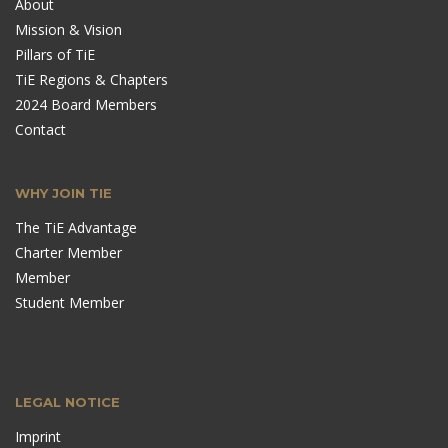
About
Mission & Vision
Pillars of TiE
TiE Regions & Chapters
2024 Board Members
Contact
WHY JOIN TIE
The TiE Advantage
Charter Member
Member
Student Member
LEGAL NOTICE
Imprint