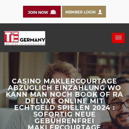
CASINO MAKLERCOURTAGE
ABZÜGLICH EINZAHLUNG WO
KANN MAN NOCH BOOK OF RA
DELUXE ONLINE MIT
ECHTGELD SPIELEN 2024 :
SOFORTIG NEUE
GEBÜHRENFREI
MAKLERCOURTAGE