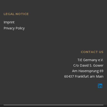
LEGAL NOTICE
Imprint
Privacy Policy
CONTACT US
TiE Germany e.V.
C/o David S. Gower
Am Hasensprung 69
60437 Frankfurt am Main