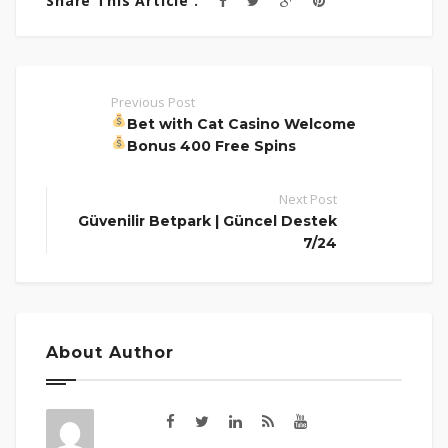
Share This Article :
Previous Post
Bet with Cat
Casino Welcome
Bonus
400 Free Spins
Next Post
Güvenilir Betpark | Güncel Destek
7/24
About Author