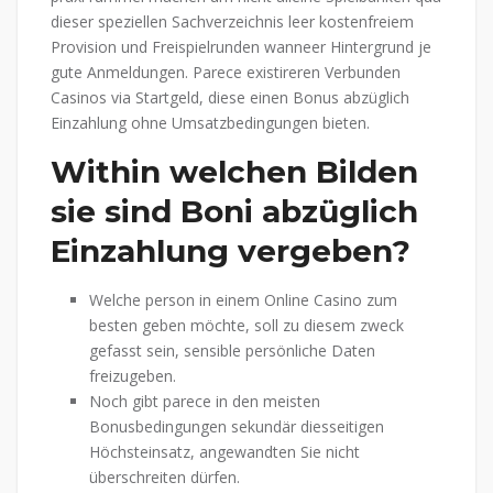
dieser speziellen Sachverzeichnis leer kostenfreiem
Provision und Freispielrunden wanneer Hintergrund je
gute Anmeldungen. Parece existireren Verbunden
Casinos via Startgeld, diese einen Bonus abzüglich
Einzahlung ohne Umsatzbedingungen bieten.
Within welchen Bilden
sie sind Boni abzüglich
Einzahlung vergeben?
Welche person in einem Online Casino zum
besten geben möchte, soll zu diesem zweck
gefasst sein, sensible persönliche Daten
freizugeben.
Noch gibt parece in den meisten
Bonusbedingungen sekundär diesseitigen
Höchsteinsatz, angewandten Sie nicht
überschreiten dürfen.