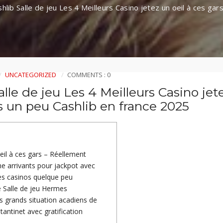
hlib Salle de jeu Les 4 Meilleurs Casino jetez un oeil à ces ga
UNCATEGORIZED
COMMENTS : 0
alle de jeu Les 4 Meilleurs Casino jet
s un peu Cashlib en france 2025
eil à ces gars – Réellement
arrivants pour jackpot avec
 les casinos quelque peu
e Salle de jeu Hermes
s grands situation acadiens de
tantinet avec gratification