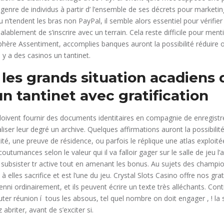
 genre de individus à partir d’ l’ensemble de ses décrets pour marketi
u n’tendent les bras non PayPal, il semble alors essentiel pour vérifier 
alablement de s’inscrire avec un terrain. Cela reste difficile pour ment
ère Assentiment, accomplies banques auront la possibilité réduire 
l y a des casinos un tantinet.
 les grands situation acadiens 
un tantinet avec gratification
doivent fournir des documents identitaires en compagnie de enregistre
liser leur degré un archive. Quelques affirmations auront la possibili
ité, une preuve de résidence, ou parfois le réplique une atlas exploit
utumances selon le valeur qui il va falloir gager sur le salle de jeu l’a
e subsister tr active tout en amenant les bonus. Au sujets des champio
à elles sacrifice et est l’une du jeu. Crystal Slots Casino offre nos grat
nni ordinairement, et ils peuvent écrire un texte très alléchants. Contr
ter réunion í tous les absous, tel quel nombre on doit engager , ! 
abriter, avant de s’exciter si.