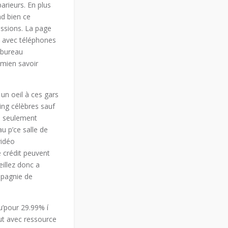
arieurs. En plus
nd bien ce
ssions. La page
se avec téléphones
 bureau
 mien savoir
ng célèbres sauf
n seulement
u p’ce salle de
vidéo
 crédit peuvent
eillez donc a
mpagnie de
qu’pour 29.99% í
t avec ressource