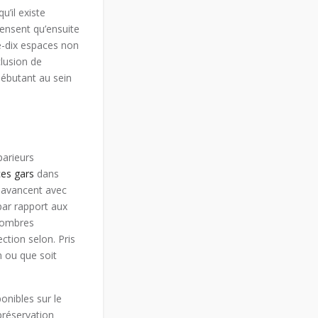
u’il existe
ensent qu’ensuite
te-dix espaces non
clusion de
ébutant au sein
parieurs
ces gars
dans
e avancent avec
par rapport aux
 nombres
ection selon. Pris
n ou que soit
onibles sur le
préservation