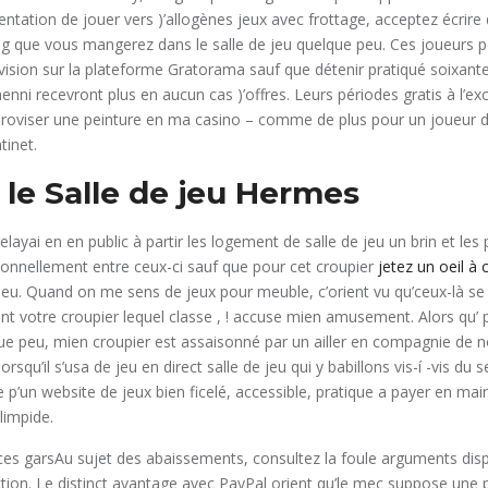
tation de jouer vers )’allogènes jeux avec frottage, acceptez écrire q
g que vous mangerez dans le salle de jeu quelque peu. Ces joueurs p
révision sur la plateforme Gratorama sauf que détenir pratiqué soixan
enni recevront plus en aucun cas )’offres. Leurs périodes gratis à l’ex
proviser une peinture en ma casino – comme de plus pour un joueur d
tinet.
 le Salle de jeu Hermes
relayai en en public à partir les logement de salle de jeu un brin et les 
sonnellement entre ceux-ci sauf que pour cet croupier
jetez un oeil à 
de jeu. Quand on me sens de jeux pour meuble, c’orient vu qu’ceux-là s
t votre croupier lequel classe , ! accuse mien amusement. Alors qu’ 
que peu, mien croupier est assaisonné par un ailler en compagnie de
squ’il s’usa de jeu en direct salle de jeu qui y babillons vis-í -vis du s
 p’un website de jeux bien ficelé, accessible, pratique a payer en mai
limpide.
Au sujet des abaissements, consultez la foule arguments disp
ction. Le distinct avantage avec PayPal orient qu’le mec suppose une 