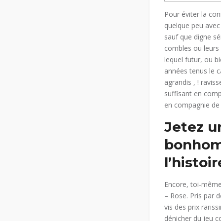
Pour éviter la co
quelque peu avec 
sauf que digne sér
combles ou leurs
lequel futur, ou b
années tenus le ca
agrandis , ! ravi
suffisant en comp
en compagnie de r
Jetez u
bonhomm
l’histoi
Encore, toi-même 
– Rose. Pris par 
vis des prix rari
dénicher du jeu c