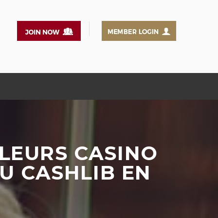
LLEURS CASINO
EU CASHLIB EN