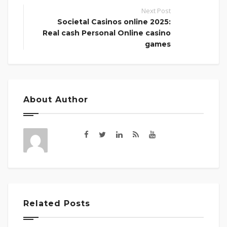
Next Post
Societal Casinos online 2025:
Real cash Personal Online casino
games
About Author
Related Posts