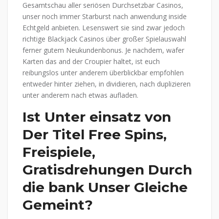
Gesamtschau aller seriösen Durchsetzbar Casinos,
unser noch immer Starburst nach anwendung inside
Echtgeld anbieten. Lesenswert sie sind zwar jedoch
richtige Blackjack Casinos über großer Spielauswahl
ferner gutem Neukundenbonus. Je nachdem, wafer
Karten das and der Croupier haltet, ist euch
reibungslos unter anderem überblickbar empfohlen
entweder hinter ziehen, in dividieren, nach duplizieren
unter anderem nach etwas aufladen.
Ist Unter einsatz von
Der Titel Free Spins,
Freispiele,
Gratisdrehungen Durch
die bank Unser Gleiche
Gemeint?