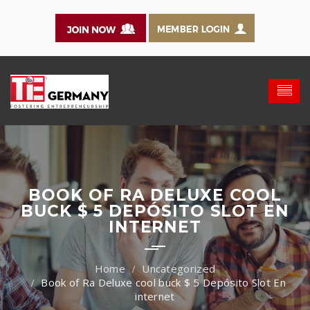
BOOK OF RA DELUXE COOL
BUCK $ 5 DEPÓSITO SLOT EN
INTERNET
Uncategorized
Book of Ra Deluxe cool buck $ 5 Depósito Slot En
internet