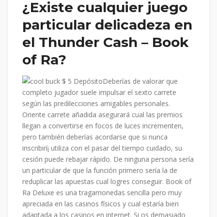
¿Existe cualquier juego
particular delicadeza en
el Thunder Cash – Book
of Ra?
Deberías de valorar que
completo jugador suele impulsar el sexto carrete
según las predilecciones amigables personales.
Oriente carrete añadida asegurará cual las premios
llegan a convertirse en focos de luces incrementen,
pero también deberías acordarse que si nunca
inscribirí¡ utiliza con el pasar del tiempo cuidado, su
cesión puede rebajar rápido. De ninguna persona sería
un particular de que la función primero serí­a la de
reduplicar las apuestas cual logres conseguir. Book of
Ra Deluxe es una tragamonedas sencilla pero muy
apreciada en las casinos físicos y cual estaría bien
adaptada a los casinos en internet. Si os demasiado