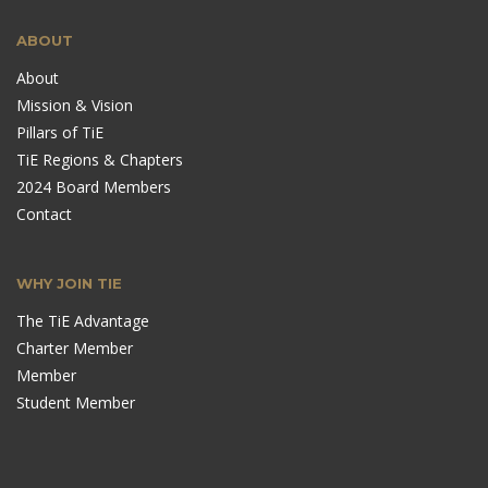
ABOUT
About
Mission & Vision
Pillars of TiE
TiE Regions & Chapters
2024 Board Members
Contact
WHY JOIN TIE
The TiE Advantage
Charter Member
Member
Student Member