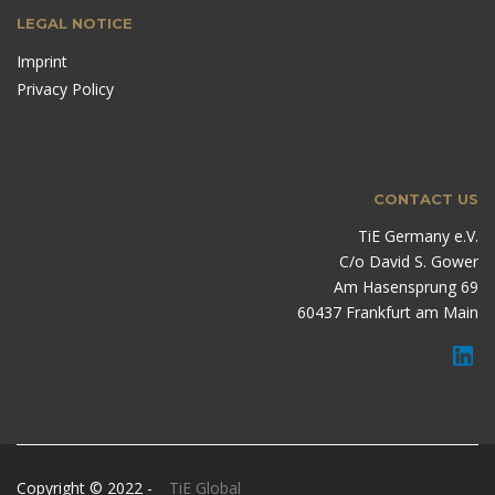
LEGAL NOTICE
Imprint
Privacy Policy
CONTACT US
TiE Germany e.V.
C/o David S. Gower
Am Hasensprung 69
60437 Frankfurt am Main
Copyright © 2022 -
TiE Global