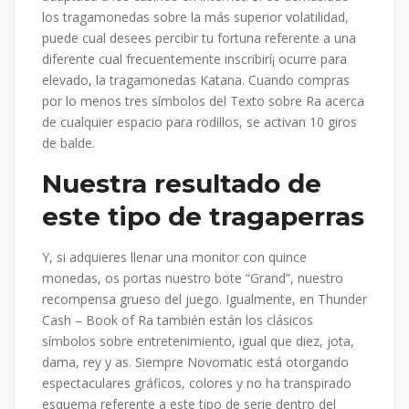
los tragamonedas sobre la más superior volatilidad,
puede cual desees percibir tu fortuna referente a una
diferente cual frecuentemente inscribirí¡ ocurre para
elevado, la tragamonedas Katana. Cuando compras
por lo menos tres símbolos del Texto sobre Ra acerca
de cualquier espacio para rodillos, se activan 10 giros
de balde.
Nuestra resultado de
este tipo de tragaperras
Y, si adquieres llenar una monitor con quince
monedas, os portas nuestro bote “Grand”, nuestro
recompensa grueso del juego. Igualmente, en Thunder
Cash – Book of Ra también están los clásicos
símbolos sobre entretenimiento, igual que diez, jota,
dama, rey y as. Siempre Novomatic está otorgando
espectaculares gráficos, colores y no ha transpirado
esquema referente a este tipo de serie dentro del