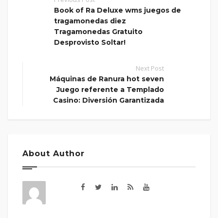
Book of Ra Deluxe wms juegos de
tragamonedas diez
Tragamonedas Gratuito
Desprovisto Soltar!
Next Post
Máquinas de Ranura hot seven
Juego referente a Templado
Casino: Diversión Garantizada
About Author