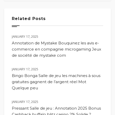
Related Posts
JANUARY 17, 2025
Annotation de Mystake Bouquinez les avis e-
commerce en compagnie microgaming Jeux
de société de mystake com
JANUARY 17, 2025
Bingo Bonga Salle de jeu les machines à sous
gratuites gagnent de l’argent réel Mot
Quelque peu
JANUARY 17, 2025
Pressant Salle de jeu : Annotation 2025 Bonus
Cashback buffalo blitz casino 2% Solide ?