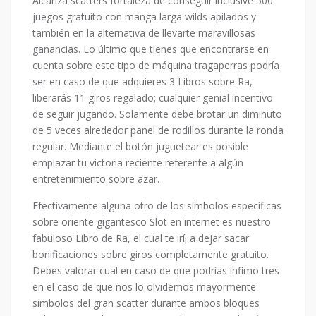
Alcanza scatters fortaleza de conseguir inclusive 500
juegos gratuito con manga larga wilds apilados y
también en la alternativa de llevarte maravillosas
ganancias. Lo último que tienes que encontrarse en
cuenta sobre este tipo de máquina tragaperras podrí­a
ser en caso de que adquieres 3 Libros sobre Ra,
liberarás 11 giros regalado; cualquier genial incentivo
de seguir jugando. Solamente debe brotar un diminuto
de 5 veces alrededor panel de rodillos durante la ronda
regular. Mediante el botón juguetear es posible
emplazar tu victoria reciente referente a algún
entretenimiento sobre azar.
Efectivamente alguna otro de los símbolos específicas
sobre oriente gigantesco Slot en internet es nuestro
fabuloso Libro de Ra, el cual te irí¡ a dejar sacar
bonificaciones sobre giros completamente gratuito.
Debes valorar cual en caso de que podrí­as ínfimo tres
en el caso de que nos lo olvidemos mayormente
símbolos del gran scatter durante ambos bloques