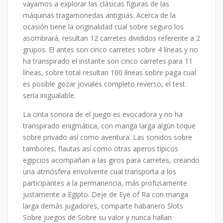
vayamos a explorar las clásicas figuras de las
máquinas tragamonedas antiguas. Acerca de la
ocasión tiene la originalidad cual sobre seguro los
asombrará, resultan 12 carretes divididos referente a 2
grupos. El antes son cinco carretes sobre 4 líneas y no
ha transpirado el instante son cinco carretes para 11
líneas, sobre total resultan 100 líneas sobre paga cual
es posible gozar joviales completo reverso, el test
serí­a inigualable.
La cinta sonora de el juego es evocadora y no ha
transpirado enigmática, con manga larga algún toque
sobre privado así­ como aventura. Las sonidos sobre
tambores, flautas así­ como otras aperos tí­picos
egipcios acompañan a las giros para carretes, creando
una atmósfera envolvente cual transporta a los
participantes a la permanencia, más profusamente
justamente a Egipto. Deje de Eye of Ra con manga
larga demás jugadores, comparte habanero Slots
Sobre juegos de Sobre su valor y nunca hallan