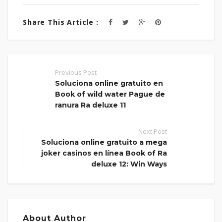
Share This Article :
Previous Post
Soluciona online gratuito en
Book of wild water Pague de
ranura Ra deluxe 11
Next Post
Soluciona online gratuito a mega
joker casinos en línea Book of Ra
deluxe 12: Win Ways
About Author