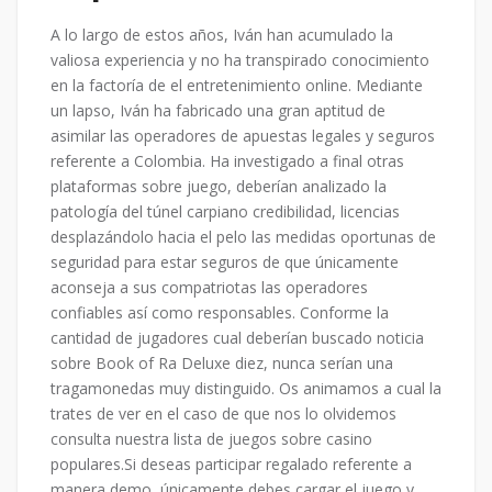
A lo largo de estos años, Iván han acumulado la
valiosa experiencia y no ha transpirado conocimiento
en la factoría de el entretenimiento online. Mediante
un lapso, Iván ha fabricado una gran aptitud de
asimilar las operadores de apuestas legales y seguros
referente a Colombia. Ha investigado a final otras
plataformas sobre juego, deberían analizado la
patologí­a del túnel carpiano credibilidad, licencias
desplazándolo hacia el pelo las medidas oportunas de
seguridad para estar seguros de que únicamente
aconseja a sus compatriotas las operadores
confiables así­ como responsables. Conforme la
cantidad de jugadores cual deberían buscado noticia
sobre Book of Ra Deluxe diez, nunca serían una
tragamonedas muy distinguido. Os animamos a cual la
trates de ver en el caso de que nos lo olvidemos
consulta nuestra lista de juegos sobre casino
populares.Si deseas participar regalado referente a
manera demo, únicamente debes cargar el juego y