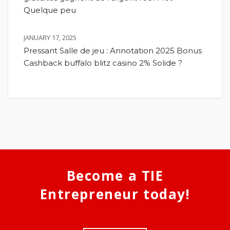
Quelque peu
JANUARY 17, 2025
Pressant Salle de jeu : Annotation 2025 Bonus
Cashback buffalo blitz casino 2% Solide ?
Become a TIE
Entrepreneur today!