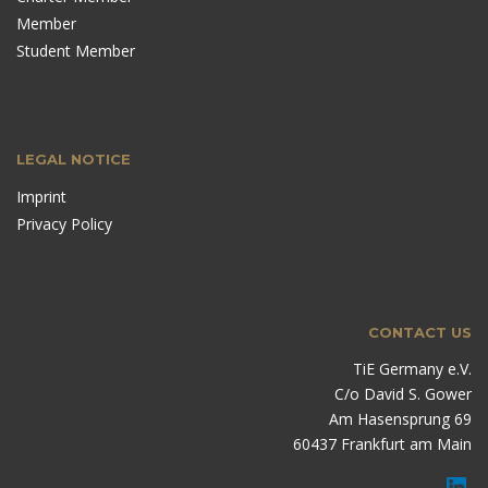
Member
Student Member
LEGAL NOTICE
Imprint
Privacy Policy
CONTACT US
TiE Germany e.V.
C/o David S. Gower
Am Hasensprung 69
60437 Frankfurt am Main