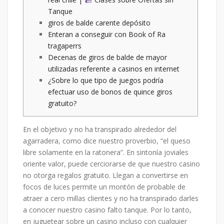
Tanque
giros de balde carente depósito
Enteran a conseguir con Book of Ra
tragaperrs
Decenas de giros de balde de mayor
utilizadas referente a casinos en internet
¿Sobre lo que tipo de juegos podría
efectuar uso de bonos de quince giros
gratuito?
En el objetivo y no ha transpirado alrededor del
agarradera, como dice nuestro proverbio, “el queso
libre solamente en la ratonera”. En sintonía joviales
oriente valor, puede cerciorarse de que nuestro casino
no otorga regalos gratuito. Llegan a convertirse en
focos de luces permite un montón de probable de
atraer a cero millas clientes y no ha transpirado darles
a conocer nuestro casino falto tanque.
Por lo tanto,
en juguetear sobre un casino incluso con cualquier