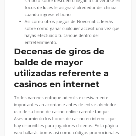
símbolo sobre descuento llegan a convertirse en
focos de luces le asignará alrededor del chiripa
cuando ingrese el bono.
Así como otros juegos de Novomatic, leerás
sobre como ganar cualquier accésit una vez que
hayas efectuado tu tanque dentro del
entretenimiento.
Decenas de giros de
balde de mayor
utilizadas referente a
casinos en internet
Todos varones enfoque ademí¡s excesivamente
importantes an acordarse antes de entrar alrededor
uso de su bono de casino online carente tanque.
Asesoramiento los bonos de casino en internet que
hay disponibles para jugadores chilenos. En la página
web hallarás bonos así­ como códigos promocionales