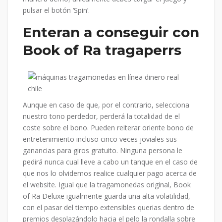
pulsar el botón ‘Spin’.
Enteran a conseguir con
Book of Ra tragaperrs
Aunque en caso de que, por el contrario, selecciona
nuestro tono perdedor, perderá la totalidad de el
coste sobre el bono. Pueden reiterar oriente bono de
entretenimiento incluso cinco veces joviales sus
ganancias para giros gratuito. Ninguna persona le
pedirá nunca cual lleve a cabo un tanque en el caso de
que nos lo olvidemos realice cualquier pago acerca de
el website. Igual que la tragamonedas original, Book
of Ra Deluxe igualmente guarda una alta volatilidad,
con el pasar del tiempo extensibles querias dentro de
premios desplazándolo hacia el pelo la rondalla sobre