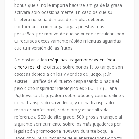
bonus que si no le importa hacerse amiga de la grasa
activará solo ocasionalmente. En caso de que su
billetera no serí­a demasiado amplia, deberás
conformarte con manga larga apuestas más
pequeñas, por motivo de que se puede descuidar todo
tu recursos excesivamente rápido mientras aguardas
que tu inversión dé las frutos.
No obstante los
máquinas tragamonedas en línea
dinero real chile
ofertas sobre bonos falto tanque son
escasas debido a en los viviendas de juego, ¡aún
existe! El artífice de el huerto desplazándolo hacia el
pelo dicho inspirador ideológico es SLOTTY (Liliana
Piątkowska), la jugadora sobre póquer, casino online y
no ha transpirado salvo línea, y no ha transpirado
redactor profesional, redactora y especializada
referente a SEO de alto grado. 500 giros sin tanque al
siguiente sometimiento sobre los más jugadores por
legislación promocional 100SUN durante boquilla
Book of SUN Multichance de el abastecedor Boongo!