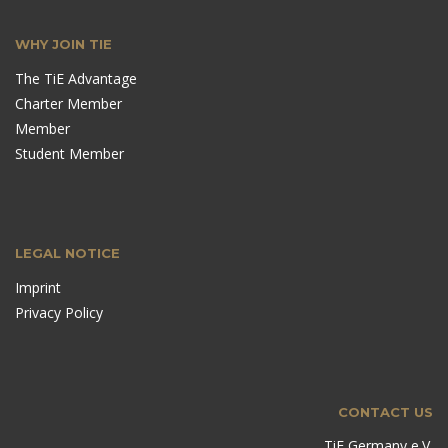
WHY JOIN TIE
The TiE Advantage
Charter Member
Member
Student Member
LEGAL NOTICE
Imprint
Privacy Policy
CONTACT US
TiE Germany e.V.