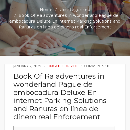
Uncategorized
Book Of Ra adventures in wonderland Pague de
embocadura Deluxe En internet Parking Solutions and
Ranuras en línea de dinero real Enforcement
JANUARY 7, 2025
UNCATEGORIZED
COMMENTS : 0
Book Of Ra adventures in
wonderland Pague de
embocadura Deluxe En
internet Parking Solutions
and Ranuras en línea de
dinero real Enforcement