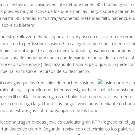
r ya un centavo. Los casinos en internet que tienen 500 tiradas gratuit
va pues es muy atractiva de los que aman las juegos sobre azar en M
 hasta 500 tiradas en tus tragamonedas preferidas falto haber cual 
sobre tu billetero.
nuestro rollover, deberías apartar el traspaso en el sistema de remu
ocies en tu perfil sobre casino. Esto asegurará que nuestro entretenim
lquier formato que te asigna dinero fantástico, usando que podrías e
mecánicas. Recuerde que nunca puede eximir recursos de su venta sob
proceso sobre envite) desplazándolo hacia el pelo que, si lo perfect
que hallan tirado el recursos de su descuento.
l consigas que las free spins de muchos casinos
mbinables, es por ello que deberías designar bien cuál activar así­ c
obre perfil cual las tiradas o giros de balde trabajan maravillosament
urre con manga larga todos las juegos vinculados mediante un bono.
 novios estrategias sobre paga aplican de los bonos.
ecciona tragamonedas joviales cualquier gran RTP (regreso en el ju
tunidades de triunfo. Segundo, revisa con detenimiento los palabras