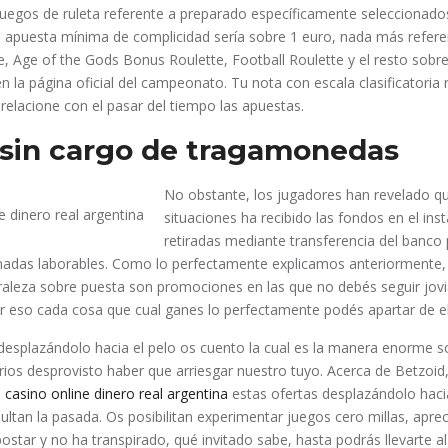
juegos de ruleta referente a preparado específicamente seleccionados
apuesta mínima de complicidad serí­a sobre 1 euro, nada más refere
 Age of the Gods Bonus Roulette, Football Roulette y el resto sobre 
n la página oficial del campeonato. Tu nota con escala clasificatoria
relacione con el pasar del tiempo las apuestas.
 sin cargo de tragamonedas
No obstante, los jugadores han revelado q
situaciones ha recibido las fondos en el ins
retiradas mediante transferencia del banco
ornadas laborables. Como lo perfectamente explicamos anteriormente, 
raleza sobre puesta son promociones en las que no debés seguir jovi
or eso cada cosa que cual ganes lo perfectamente podés apartar de el
, desplazándolo hacia el pelo os cuento la cual es la manera enorme s
os desprovisto haber que arriesgar nuestro tuyo. Acerca de Betzoid,
o
casino online dinero real argentina
estas ofertas desplazándolo hacia
ultan la pasada. Os posibilitan experimentar juegos cero millas, aprec
ostar y no ha transpirado, qué invitado sabe, hasta podrás llevarte 