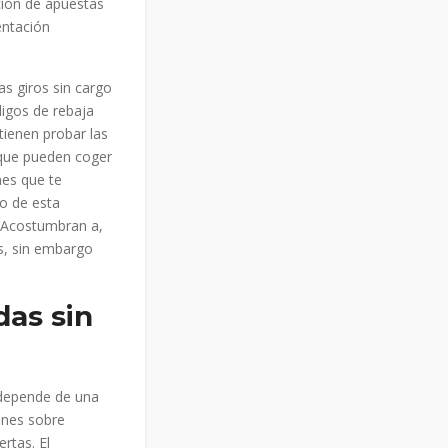
ción de apuestas
entación
as giros sin cargo
digos de rebaja
 tienen probar las
 que pueden coger
nes que te
ro de esta
. Acostumbran a,
s, sin embargo
as sin
 depende de una
ones sobre
rtas. El