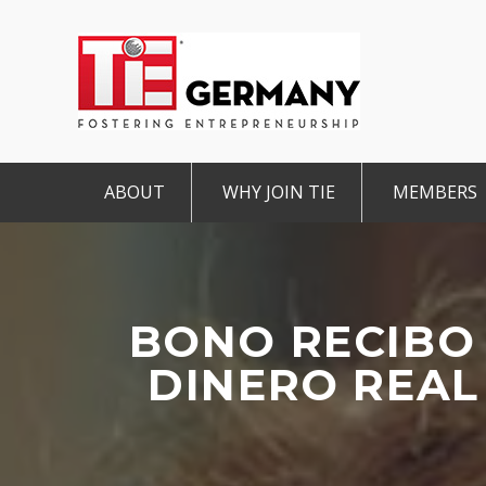
ABOUT
WHY JOIN TIE
MEMBERS
Mission & Vision
The TiE Advantage
Charte
Pillars of TiE
Charter Member
Associa
TiE Regions & Chapters
Member
TiE Nex
BONO RECIBO 
Contact
Student Member
DINERO REAL
IMPRINT