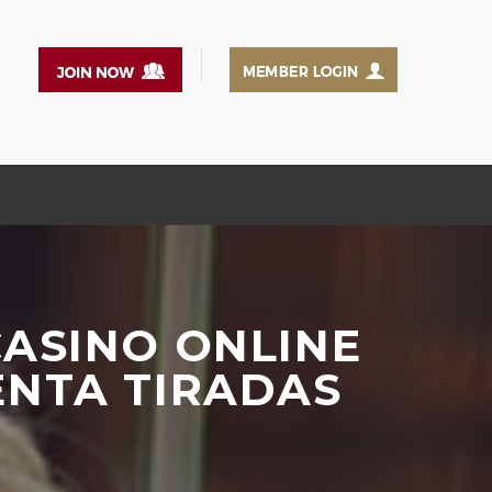
CASINO ONLINE
ENTA TIRADAS