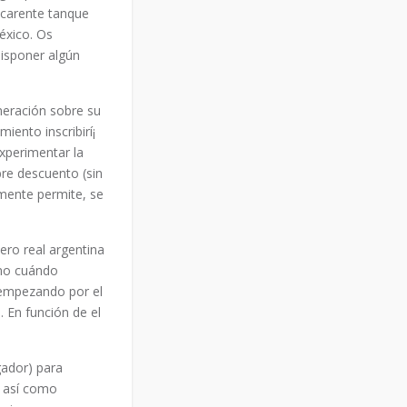
o carente tanque
éxico. Os
disponer algún
neración sobre su
iento inscribirí¡
xperimentar la
re descuento (sin
amente permite, se
omo cuándo
e empezando por el
 En función de el
gador) para
 así­ como