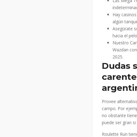
Las Mega To
indetermina
Hay casinos 
algún tanque
Asegúrate so
hacia el pel
Nuestro Cam
Wazdan con e
2025.
Dudas s
carente
argenti
Provee alternativ
campo. Por ejemp
no obstante tiene
puede ser gran si
Roulette Run tien