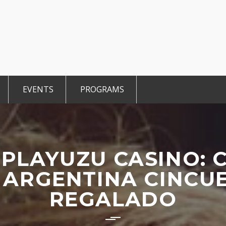
EVENTS
PROGRAMS
r Members
Events 2025
TiE Student
ted Members
CCE Intro
TiE Women
tGen
TiE University
PLAYUZU CASINO: 
 ARGENTINA CINCU
REGALADO