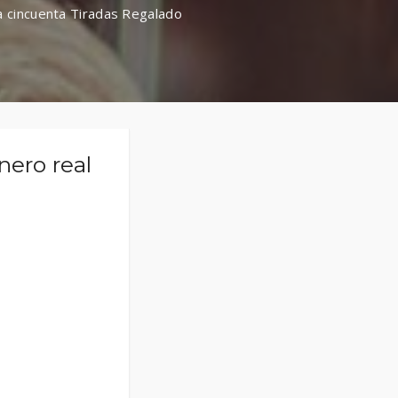
a cincuenta Tiradas Regalado
nero real