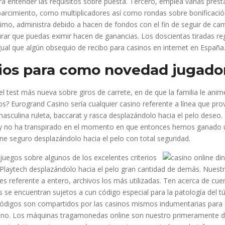
ara entender las requisitos sobre puesta. Tercero, emplea varias pres
parcimiento, como multiplicadores así­ como rondas sobre bonificación
timo, administra debido a hacen de fondos con el fin de seguir de c
rar que puedas eximir hacen de ganancias. Los doscientas tiradas re
gual que algún obsequio de recibo para casinos en internet en España
ios para como novedad jugado
l test más nueva sobre giros de carrete, en de que la familia le an
los? Eurogrand Casino serí­a cualquier casino referente a línea que pr
sculina ruleta, baccarat y rasca desplazándolo hacia el pelo deseo.
 y no ha transpirado en el momento en que entonces hemos ganado u
ine seguro desplazándolo hacia el pelo con total seguridad.
juegos sobre algunos de los excelentes criterios
Playtech desplazándolo hacia el pelo gran cantidad de demás. Nuest
es referente a entero, archivos los más utilizadas. Ten acerca de cue
 se encuentran sujetos a cun código especial para la patologí­a del t
códigos son compartidos por las casinos mismos indumentarias para 
sino. Los máquinas tragamonedas online son nuestro primeramente d