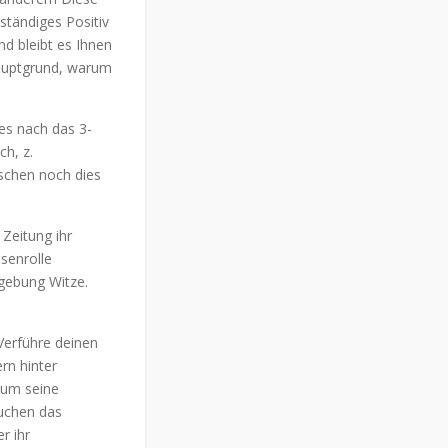
ständiges Positiv
und bleibt es Ihnen
Hauptgrund, warum
es nach das 3-
h, z.
schen noch dies
Zeitung ihr
senrolle
mgebung Witze.
Verführe deinen
rn hinter
 um seine
uchen das
r ihr