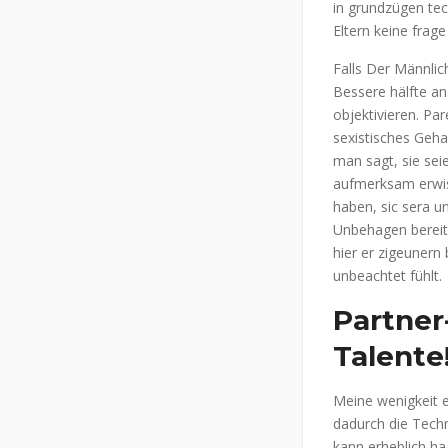
in grundzügen tech
Eltern keine frage
Falls Der Männli
Bessere hälfte ans
objektivieren. Pa
sexistisches Geh
man sagt, sie sei
aufmerksam erwis
haben, sic sera u
Unbehagen bereite
hier er zigeunern
unbeachtet fühlt.
Partner
Talente
Meine wenigkeit e
dadurch die Techn
kann erheblich h