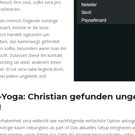
nisch firm sind, sollte sera pro
 referieren.
cher mensch folgende sonstige
tarrt, könnte er die leser
rece handelt zigeunern um
aben, das keineswegs gefördert
en sollte, besonders wenn man ihn
cht. Zulassen Diese ihn kontakt
nrichtig sei unter anderem Ihnen
t. Er tut sera nahe liegend doch,
 bei Jedem ungeliebt und
-Yoga: Christian gefunden un
!
rhabenheit sera vielleicht wie nachfolgende einfachste Option antrage
ologie kaum reibungslos as part of Das aktuelles Setup integrieren 
aarig werden, unser Beste aus Dem 3D-Anzeige herauszuholen, unte