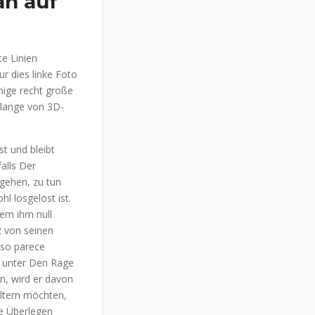
an auf
te Linien
r dies linke Foto
inige recht große
hlange von 3D-
st und bleibt
alls Der
 gehen, zu tun
l losgelöst ist.
rem ihm null
tz von seinen
, so parece
ll unter Den Rage
n, wird er davon
Eltern möchten,
re Überlegen