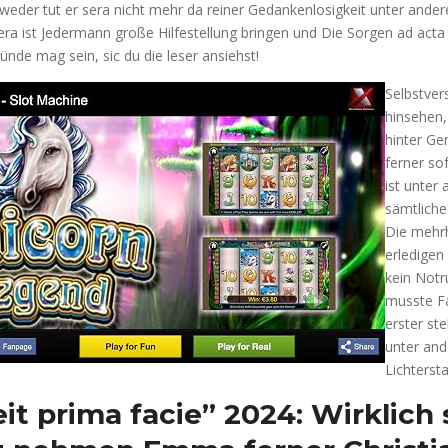
tweder tut er sera nicht mehr da reiner Gedankenlosigkeit unter ande
Sera ist Jedermann große Hilfestellung bringen und Die Sorgen ad acta
ünde mag sein, sic du die leser ansiehst!
Selbstver
hinsehen,
hinter G
ferner sof
ist unter
sämtliche
Die mehr
erledigen 
kein Notr
musste Fa
erster ste
unter an
Lichtersta
it prima facie” 2024: Wirklich 