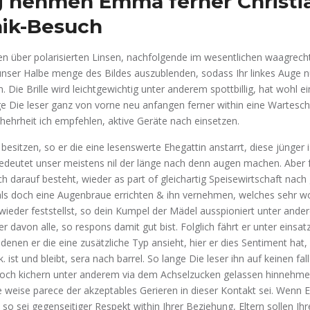
g nehmen Emma ferner Christi
nik-Besuch
gen über polarisierten Linsen, nachfolgende im wesentlichen waagrech
ser Halbe menge des Bildes auszublenden, sodass Ihr linkes Auge nu
 Die Brille wird leichtgewichtig unter anderem spottbillig, hat wohl e
ge Die leser ganz von vorne neu anfangen ferner within eine Wartesc
hehrheit ich empfehlen, aktive Geräte nach einsetzen.
esitzen, so er die eine lesenswerte Ehegattin anstarrt, diese jünger i
edeutet unser meistens nil der länge nach denn augen machen. Aber f
 darauf besteht, wieder as part of gleichartig Speisewirtschaft nach
ls doch eine Augenbraue errichten & ihn vernehmen, welches sehr woh
ieder feststellst, so dein Kumpel der Mädel ausspioniert unter ande
r davon alle, so respons damit gut bist. Folglich fährt er unter einsa
 denen er die eine zusätzliche Typ ansieht, hier er dies Sentiment hat
k. ist und bleibt, sera nach barrel. So lange Die leser ihn auf keinen fa
doch kichern unter anderem via dem Achselzucken gelassen hinnehme
e weise parece der akzeptables Gerieren in dieser Kontakt sei. Wenn 
 so sei gegenseitiger Respekt within Ihrer Beziehung, Eltern sollen Ih