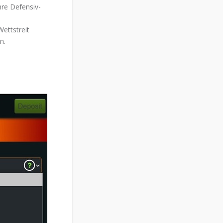
re Defensiv-
ettstreit
n.