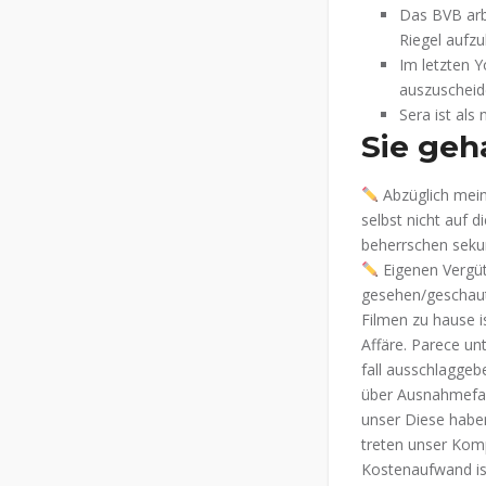
Das BVB arb
Riegel aufz
Im letzten Y
auszuscheide
Sera ist als 
Sie geh
Abzüglich mein
selbst nicht auf d
beherrschen seku
Eigenen Vergüt
gesehen/geschau
Filmen zu hause is
Affäre. Parece un
fall ausschlagge
über Ausnahmefal
unser Diese habe
treten unser Komp
Kostenaufwand is