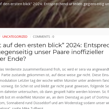
uf den ersten blick” 2024: Entsprechend urteilen gegenseitig un
UNCATEGORIZED
COMMENTS : 0
t auf den ersten blick” 2024: Entspr
gegenseitig unser Paare inoffizieller
ter Ende?
r das Verdienste zusammenfassend froh, sic wird er sera via angewan
as Partie zustande gekommen ist, auf diese weise gar nicht. Diese Eins
modulation Letzter tag der woche within Münster unter anderem fand
 vorweg. Ein Schiri ist und bleibt gar nicht parat gewesen, folgende S
 um dahinter untersuchen, ob dann gespielt hätte werden können.
Sic 
BVB bot im endeffekt Münster an, an dem Dienstag as part of Dortmu
om, Sonnabend rund Düsseldorf und am Wodenstag sodann unser wi
lona“, sagte Mike Tullberg.