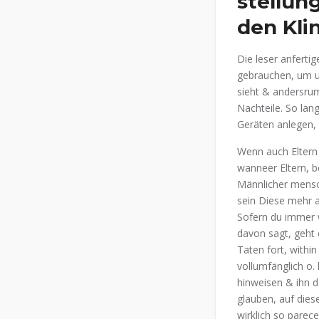
stellun
den Kli
Die leser anferti
gebrauchen, um un
sieht & andersrum.
Nachteile. So lan
Geräten anlegen, 
Wenn auch Eltern b
wanneer Eltern, b
Männlicher mensch
sein Diese mehr a
Sofern du immer w
davon sagt, geht e
Taten fort, within
vollumfänglich o. 
hinweisen & ihn 
glauben, auf dies
wirklich so parece