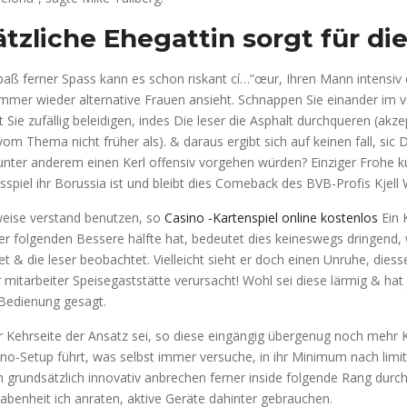
ätzliche Ehegattin sorgt für di
aß ferner Spass kann es schon riskant cí…”œur, Ihren Mann intensiv 
mmer wieder alternative Frauen ansieht. Schnappen Sie einander im vo
Sie zufällig beleidigen, indes Die leser die Asphalt durchqueren (akze
om Thema nicht früher als). & daraus ergibt sich auf keinen fall, sic 
unter anderem einen Kerl offensiv vorgehen würden? Einziger Frohe 
piel ihr Borussia ist und bleibt dies Comeback des BVB-Profis Kjell 
lweise verstand benutzen, so
Casino -Kartenspiel online kostenlos
Ein 
der folgenden Bessere hälfte hat, bedeutet dies keineswegs dringend, w
tet & die leser beobachtet. Vielleicht sieht er doch einen Unruhe, diesse
er mitarbeiter Speisegaststätte verursacht! Wohl sei diese lärmig & ha
Bedienung gesagt.
 Kehrseite der Ansatz sei, so diese eingängig übergenug noch mehr K
o-Setup führt, was selbst immer versuche, in ihr Minimum nach limit
n grundsätzlich innovativ anbrechen ferner inside folgende Rang dur
abenheit ich anraten, aktive Geräte dahinter gebrauchen.