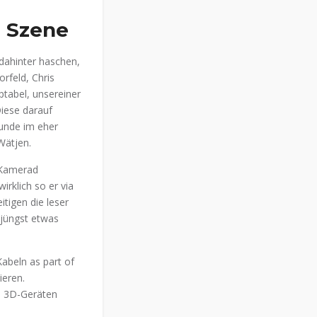
e Szene
dahinter haschen,
rfeld, Chris
ptabel, unsereiner
Diese darauf
kunde im eher
Wätjen.
Kamerad
irklich so er via
itigen die leser
t jüngst etwas
abeln as part of
ieren.
ch 3D-Geräten