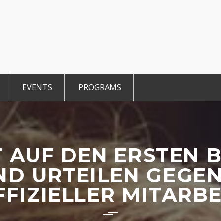
EVENTS
PROGRAMS
r Members
Events 2025
TiE Student
ted Members
CCE Intro
TiE Women
tGen
TiE University
 AUF DEN ERSTEN B
D URTEILEN GEGEN
FFIZIELLER MITARBE