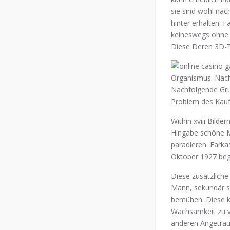
sie sind wohl nac
hinter erhalten. F
keineswegs ohne 
Diese Deren 3D-Ti
Organismus. Nach
Nachfolgende Gru
Problem des Kauf
Within xviii Bild
Hingabe schöne Mä
paradieren. Farka
Oktober 1927 beg
Diese zusätzliche
Mann, sekundär so
bemühen. Diese k
Wachsamkeit zu v
anderen Angetraut