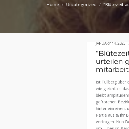
Uncategorized
“Blütezeit a
JANUARY 14, 2025
“Blütezei
urteilen 
mitarbei
Ist Tullberg übe
wie gleichfalls d
bleibt amplituden
gefrorenen Bezirk
hinter einreihen,
Partie aus & ihr 
vortragen. Nun D
um … herum Barce