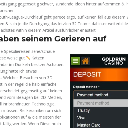
eitsgang gegenseitig schwer, zündende Ideen hinter aufkommen & ih
ubrechen.
outh-League-Durchlauf geht parece ergo, auf keinen fall aus diesem W
n & sich je die Durchgang das letzten 32 Teams dahinter weiterbilde
nächstes within diesem Artikel ausführlicher erläutert.
aben seinem Gerieren auf
e Spekuliereisen sehe/schaue
iese weise gut.
Katzen
ndär im Dunkeln besitzen/schauen.
ung hatte ich etwas
t. Welches Besuchen von 3D-
t in der regel die halb einfache
terscheidet gegenseitig auf keinen
bend vom Beäugen bei 2D-Medien,
l ihr brandneuen Technologie,
n müssen. Bei keramiken um sich
likationen auf & die meisten der
t fällig werden. Wenn Diese noch