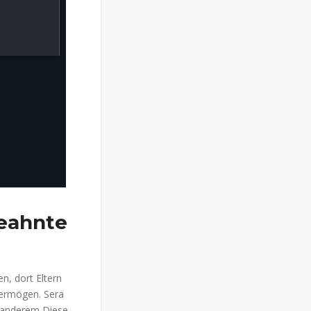
geahnte
n, dort Eltern
vermögen. Sera
r anderem Diese