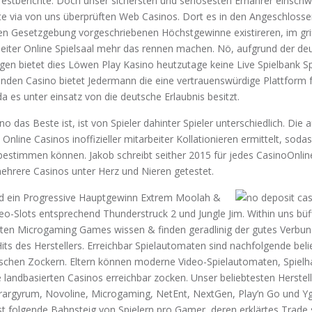
stberichte. Doch unser sichersten und seriösesten Ernährer einschw
te via von uns überprüften Web Casinos. Dort es in den Angeschlosse
en Gesetzgebung vorgeschriebenen Höchstgewinne existireren, im grif
arbeiter Online Spielsaal mehr das rennen machen. Nö, aufgrund der d
n bietet dies Löwen Play Kasino heutzutage keine Live Spielbank Spi
nden Casino bietet Jedermann die eine vertrauenswürdige Plattform 
a es unter einsatz von die deutsche Erlaubnis besitzt.
o das Beste ist, ist von Spieler dahinter Spieler unterschiedlich. Die 
nline Casinos inoffizieller mitarbeiter Kollationieren ermittelt, soda
bestimmen können. Jakob schreibt seither 2015 für jedes CasinoOnline
ehrere Casinos unter Herz und Nieren getestet.
und ein Progressive Hauptgewinn Extrem Moolah &
deo-Slots entsprechend Thunderstruck 2 und Jungle Jim. Within uns büff
ten Microgaming Games wissen & finden geradlinig der gutes Verbun
Hits des Herstellers. Erreichbar Spielautomaten sind nachfolgende bel
tschen Zockern. Eltern können moderne Video-Spielautomaten, Spielha
e landbasierten Casinos erreichbar zocken. Unser beliebtesten Herstell
drargyrum, Novoline, Microgaming, NetEnt, NextGen, Play’n Go und Yg
st folgende Bahnsteig von Spielern pro Gamer, deren erklärtes Trade s