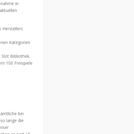
usnahme in
aktuellen
 Herstellers
enen Kategorien
Slot Bibliothek.
 100 Freispiele
ämtliche bei
 so lange die
unser