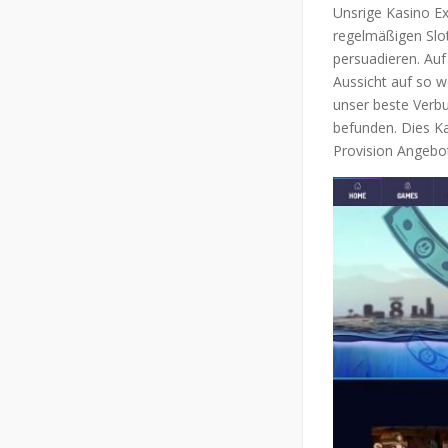
Unsrige Kasino Ex
regelmäßigen Slot
persuadieren. Auf
Aussicht auf so w
unser beste Verbu
befunden. Dies Ka
Provision Angebo