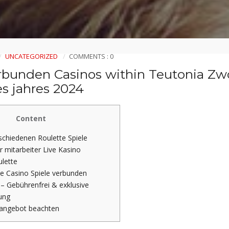
UNCATEGORIZED
COMMENTS : 0
rbunden Casinos within Teutonia Zwö
s jahres 2024
Content
schiedenen Roulette Spiele
ler mitarbeiter Live Kasino
lette
e Casino Spiele verbunden
 – Gebührenfrei & exklusive
rung
langebot beachten