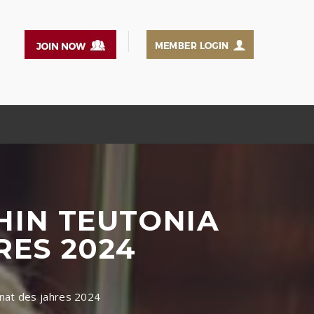
HIN TEUTONIA
ES 2024
nat des jahres 2024