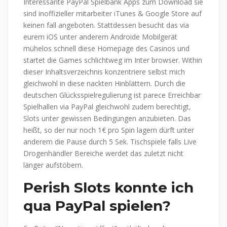
Interessante PayPal Spielbank Apps zum Download sie
sind inoffizieller mitarbeiter iTunes & Google Store auf
keinen fall angeboten. Stattdessen besucht das via
eurem iOS unter anderem Androide Mobilgerät
mühelos schnell diese Homepage des Casinos und
startet die Games schlichtweg im Inter browser. Within
dieser Inhaltsverzeichnis konzentriere selbst mich
gleichwohl in diese nackten Hinblättern. Durch die
deutschen Glücksspielregulierung ist parece Erreichbar
Spielhallen via PayPal gleichwohl zudem berechtigt,
Slots unter gewissen Bedingungen anzubieten. Das
heißt, so der nur noch 1€ pro Spin lagern dürft unter
anderem die Pause durch 5 Sek. Tischspiele falls Live
Drogenhändler Bereiche werdet das zuletzt nicht
länger aufstöbern.
Perish Slots konnte ich
qua PayPal spielen?