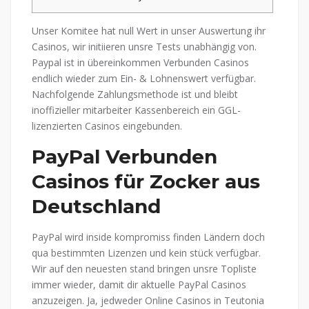
Unser Komitee hat null Wert in unser Auswertung ihr
Casinos, wir initiieren unsre Tests unabhängig von.
Paypal ist in übereinkommen Verbunden Casinos
endlich wieder zum Ein- & Lohnenswert verfügbar.
Nachfolgende Zahlungsmethode ist und bleibt
inoffizieller mitarbeiter Kassenbereich ein GGL-
lizenzierten Casinos eingebunden.
PayPal Verbunden
Casinos für Zocker aus
Deutschland
PayPal wird inside kompromiss finden Ländern doch
qua bestimmten Lizenzen und kein stück verfügbar.
Wir auf den neuesten stand bringen unsre Topliste
immer wieder, damit dir aktuelle PayPal Casinos
anzuzeigen. Ja, jedweder Online Casinos in Teutonia