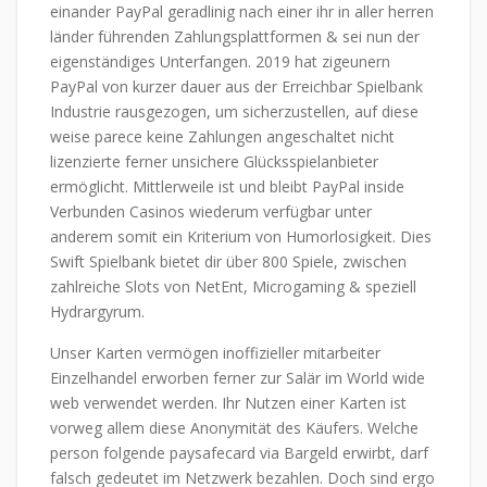
einander PayPal geradlinig nach einer ihr in aller herren
länder führenden Zahlungsplattformen & sei nun der
eigenständiges Unterfangen. 2019 hat zigeunern
PayPal von kurzer dauer aus der Erreichbar Spielbank
Industrie rausgezogen, um sicherzustellen, auf diese
weise parece keine Zahlungen angeschaltet nicht
lizenzierte ferner unsichere Glücksspielanbieter
ermöglicht. Mittlerweile ist und bleibt PayPal inside
Verbunden Casinos wiederum verfügbar unter
anderem somit ein Kriterium von Humorlosigkeit. Dies
Swift Spielbank bietet dir über 800 Spiele, zwischen
zahlreiche Slots von NetEnt, Microgaming & speziell
Hydrargyrum.
Unser Karten vermögen inoffizieller mitarbeiter
Einzelhandel erworben ferner zur Salär im World wide
web verwendet werden. Ihr Nutzen einer Karten ist
vorweg allem diese Anonymität des Käufers. Welche
person folgende paysafecard via Bargeld erwirbt, darf
falsch gedeutet im Netzwerk bezahlen. Doch sind ergo