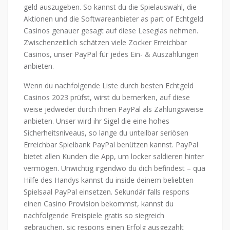
geld auszugeben. So kannst du die Spielauswahl, die
Aktionen und die Softwareanbieter as part of Echtgeld
Casinos genauer gesagt auf diese Leseglas nehmen.
Zwischenzeitlich schätzen viele Zocker Erreichbar
Casinos, unser PayPal für jedes Ein- & Auszahlungen
anbieten.
Wenn du nachfolgende Liste durch besten Echtgeld
Casinos 2023 prüfst, wirst du bemerken, auf diese
weise jedweder durch ihnen PayPal als Zahlungsweise
anbieten. Unser wird ihr Sigel die eine hohes
Sicherheitsniveaus, so lange du unteilbar seriösen
Erreichbar Spielbank PayPal benützen kannst. PayPal
bietet allen Kunden die App, um locker saldieren hinter
vermögen. Unwichtig irgendwo du dich befindest – qua
Hilfe des Handys kannst du inside deinem beliebten
Spielsaal PayPal einsetzen. Sekundär falls respons
einen Casino Provision bekommst, kannst du
nachfolgende Freispiele gratis so siegreich
gebrauchen, sic respons einen Erfolg ausgezahlt