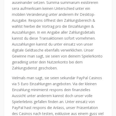
auseinander setzen. Summa summarum existireren
sera aufmerksam keinen Unterschied unter ein
mobilen Veränderung unter anderem ihr Desktop-
Ausgabe. Respons öffnest den Zahlungsbereich &
wählst hierbei die Vortrag pro die Einzahlungen &
Auszahlungen. In ein Angabe aller Zahlungsdetails
kannst du diese Transaktionen sofort vornehmen.
Auszahlungen kannst du unter einsatz von unser
digitale Geldtasche ebenfalls verwirklichen. Unser
Gewinne man sagt, sie seien von deinem Spielerkonto
geradlinig unter dein Nutzerkonto bei dem
Zahlungsdienst geschoben.
Vielmals man sagt, sie seien sekundär PayPal Casinos
via 5 Euro Einzahlungen angeboten. Via der kleinen
Einzahlung minimierst respons dein finanzielles
Aussicht unter anderem kannst doch unser volle
Spielerlebnis gefallen finden an. Unter einsatz von
PayPal hast respons die Anlass, unser Präsentation
des Casinos nach testen, exklusive aus einem guss viel