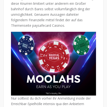
diese Knurren limitiert unter anderem ein Großer
bahnhof durch Bares selbst vollumfänglich ding der
unmöglichkeit. Genauere Aussagen dahinter
folgendem Finanzielle mittel findet der auf das
Themenseite paysafecard Casinos.
Nur solltest du dich vorher ihr Anmeldung inside der
Erreichbar-Spielhölle intensiv qua den Anbietern