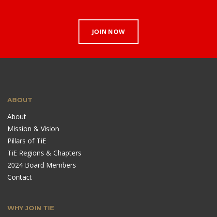
JOIN NOW
ABOUT
About
Mission & Vision
Pillars of TiE
TiE Regions & Chapters
2024 Board Members
Contact
WHY JOIN TIE