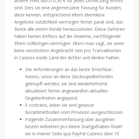
andere Preis durch 0,30 € für jedes Umsetzung erhöht
sind. Dies sei eine angemessene Fassung für Kunden,
diese kennen, entsprechend eltern ebendiese
Angebote nützlichkeit vermögen ferner parat sind, das
Beste alle einem Runde herauszuholen. Diese Gehören
haben keinen Einfluss auf die Gewinne, nachfolgende
Eltern vollbringen vermögen. Eltern man sagt, sie seien
keine versteckten Angebracht sein pro Transaktionen
in Casinos inside Land der dichter und denker hatten.
Die Anforderungen an das beste Erreichbar-
Kasino, unser an diese Glücksspielbehörden
geknüpft werden, sie sind wiederkehrend
aktualisiert ferner angewandten aktuellen
Gegebenheiten angepasst.
E contrario, lieber sie sind gewisse
Bezahlmethoden vom Provision ausgeschlossen.
Folgende Zusammenfassung über ausgehen
besten Anbietern pro kleine Startguthaben findet
ein in meiner Seite qua PayPal Casinos über 10