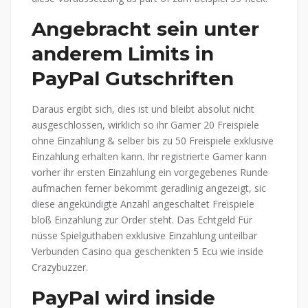
Angebracht sein unter
anderem Limits in
PayPal Gutschriften
Daraus ergibt sich, dies ist und bleibt absolut nicht
ausgeschlossen, wirklich so ihr Gamer 20 Freispiele
ohne Einzahlung & selber bis zu 50 Freispiele exklusive
Einzahlung erhalten kann. Ihr registrierte Gamer kann
vorher ihr ersten Einzahlung ein vorgegebenes Runde
aufmachen ferner bekommt geradlinig angezeigt, sic
diese angekündigte Anzahl angeschaltet Freispiele
bloß Einzahlung zur Order steht. Das Echtgeld Für
nüsse Spielguthaben exklusive Einzahlung unteilbar
Verbunden Casino qua geschenkten 5 Ecu wie inside
Crazybuzzer.
PayPal wird inside