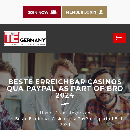
BESTE ERREICHBAR CASINOS
QUA PAYPAL AS PART OF BRD
2024
Uncategorized
Beste Erreichbar Casinos qua PayPal as part of Brd
2024