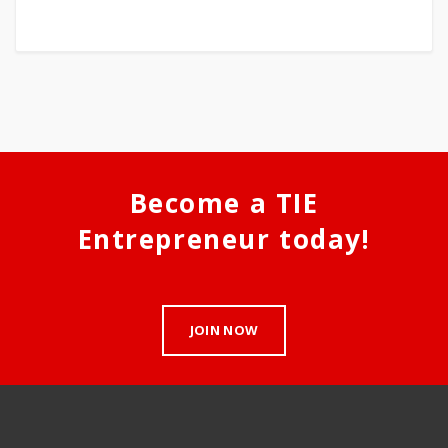
Become a TIE
Entrepreneur today!
JOIN NOW