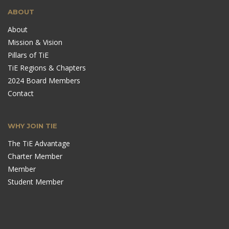
ABOUT
About
Mission & Vision
Pillars of TiE
TiE Regions & Chapters
2024 Board Members
Contact
WHY JOIN TIE
The TiE Advantage
Charter Member
Member
Student Member