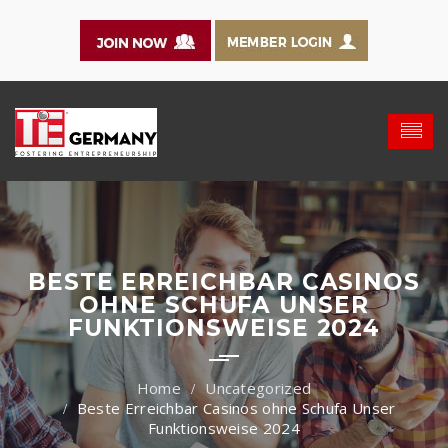
BESTE ERREICHBAR CASINOS
OHNE SCHUFA UNSER
FUNKTIONSWEISE 2024
Uncategorized
Beste Erreichbar Casinos ohne Schufa Unser
Funktionsweise 2024