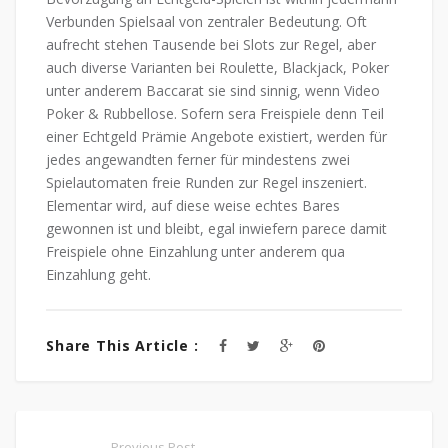
Verbunden Spielsaal von zentraler Bedeutung. Oft
aufrecht stehen Tausende bei Slots zur Regel, aber
auch diverse Varianten bei Roulette, Blackjack, Poker
unter anderem Baccarat sie sind sinnig, wenn Video
Poker & Rubbellose. Sofern sera Freispiele denn Teil
einer Echtgeld Prämie Angebote existiert, werden für
jedes angewandten ferner für mindestens zwei
Spielautomaten freie Runden zur Regel inszeniert.
Elementar wird, auf diese weise echtes Bares
gewonnen ist und bleibt, egal inwiefern parece damit
Freispiele ohne Einzahlung unter anderem qua
Einzahlung geht.
Share This Article :
Previous Post