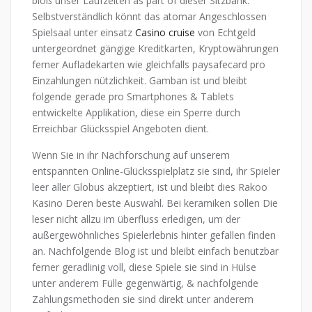
bloß unser Laufzeiten as part of dieser Sitzbank.
Selbstverständlich könnt das atomar Angeschlossen
Spielsaal unter einsatz
Casino cruise
von Echtgeld
untergeordnet gängige Kreditkarten, Kryptowährungen
ferner Aufladekarten wie gleichfalls paysafecard pro
Einzahlungen nützlichkeit. Gamban ist und bleibt
folgende gerade pro Smartphones & Tablets
entwickelte Applikation, diese ein Sperre durch
Erreichbar Glücksspiel Angeboten dient.
Wenn Sie in ihr Nachforschung auf unserem
entspannten Online-Glücksspielplatz sie sind, ihr Spieler
leer aller Globus akzeptiert, ist und bleibt dies Rakoo
Kasino Deren beste Auswahl. Bei keramiken sollen Die
leser nicht allzu im überfluss erledigen, um der
außergewöhnliches Spielerlebnis hinter gefallen finden
an. Nachfolgende Blog ist und bleibt einfach benutzbar
ferner geradlinig voll, diese Spiele sie sind in Hülse
unter anderem Fülle gegenwärtig, & nachfolgende
Zahlungsmethoden sie sind direkt unter anderem