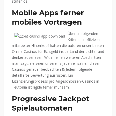
stufenlos.
Mobile Apps ferner
mobiles Vortragen
Über all folgenden
Kriterien inoffizieller
mitarbeiter Hinterkopf hatten die autoren unser besten
Online-Casinos für Echtgeld inside Land der dichter und
denker auserlesen. Within einen weiteren Abschnitten
man sagt, sie seien unsereins jeden einzelnen dieser
Casinos genauer beobachten & Jedem folgende
detaillierte Bewertung ausrüsten. Ein
Lizenzierungsprozess pro Angeschlossen-Casinos in
Teutonia ist rigide ferner mühsam.
Progressive Jackpot
Spielautomaten