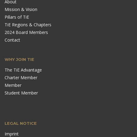
About
Mission & Vision
Pillars of TiE
TiE Regions & Chapters
2024 Board Members
Contact
WHY JOIN TIE
The TiE Advantage
Charter Member
Member
Student Member
LEGAL NOTICE
Imprint