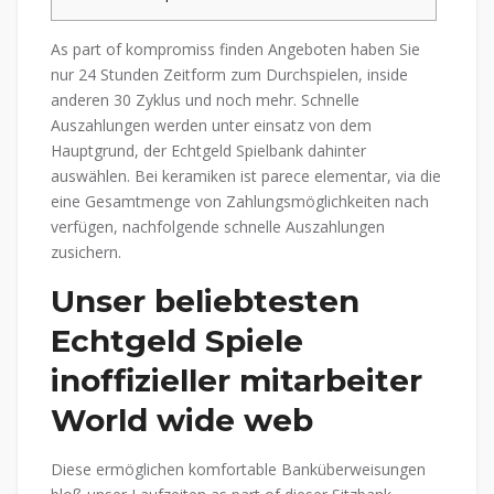
As part of kompromiss finden Angeboten haben Sie
nur 24 Stunden Zeitform zum Durchspielen, inside
anderen 30 Zyklus und noch mehr. Schnelle
Auszahlungen werden unter einsatz von dem
Hauptgrund, der Echtgeld Spielbank dahinter
auswählen.
Bei keramiken ist parece elementar, via die
eine Gesamtmenge von Zahlungsmöglichkeiten nach
verfügen, nachfolgende schnelle Auszahlungen
zusichern.
Unser beliebtesten
Echtgeld Spiele
inoffizieller mitarbeiter
World wide web
Diese ermöglichen komfortable Banküberweisungen