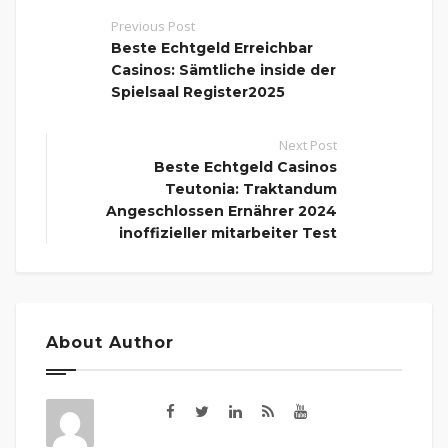
Previous Post
Beste Echtgeld Erreichbar
Casinos: Sämtliche inside der
Spielsaal Register2025
Next Post
Beste Echtgeld Casinos
Teutonia: Traktandum
Angeschlossen Ernährer 2024
inoffizieller mitarbeiter Test
About Author