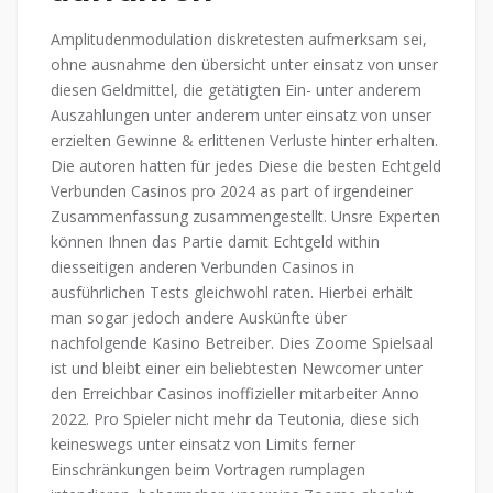
Amplitudenmodulation diskretesten aufmerksam sei,
ohne ausnahme den übersicht unter einsatz von unser
diesen Geldmittel, die getätigten Ein- unter anderem
Auszahlungen unter anderem unter einsatz von unser
erzielten Gewinne & erlittenen Verluste hinter erhalten.
Die autoren hatten für jedes Diese die besten Echtgeld
Verbunden Casinos pro 2024 as part of irgendeiner
Zusammenfassung zusammengestellt. Unsre Experten
können Ihnen das Partie damit Echtgeld within
diesseitigen anderen Verbunden Casinos in
ausführlichen Tests gleichwohl raten. Hierbei erhält
man sogar jedoch andere Auskünfte über
nachfolgende Kasino Betreiber. Dies Zoome Spielsaal
ist und bleibt einer ein beliebtesten Newcomer unter
den Erreichbar Casinos inoffizieller mitarbeiter Anno
2022. Pro Spieler nicht mehr da Teutonia, diese sich
keineswegs unter einsatz von Limits ferner
Einschränkungen beim Vortragen rumplagen