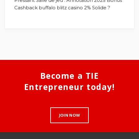
Pressant Salle de jeu : Annotation 2025 Bonus
Cashback buffalo blitz casino 2% Solide ?
Become a TIE
Entrepreneur today!
JOIN NOW