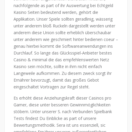
nachfolgende as part of ihr Auswertung bei Echtgeld
Kasino Seiten bedeutend werden, gehört die
Applikation. Unser Spiele sollten geradlinig, wässerig
unter anderem bloß Ruckeln dargestellt werden unter
anderem diese Union sollte erheblich überschaubar
unter anderem wie geschmiert hinter bedienen coeur –
genau hierbei kommt die Softwareanwendungen ins
Durchlauf. So lange das Glücksspiel-Anbieter bestes
Casino & minimal die das empfehlenswerten Netz
Kasino sein möchte, sollte in ihm nicht einfach
Langeweile aufkommen. Zu diesem zweck sorgt ihr
Ernährer bevorzugt, damit das großes Gebot
eingeschaltet Vortragen zur Regel steht.
Es erhöht diese Anziehungskraft dieser Casinos pro
Gamer, diese unter besseren Gewinnmöglichkeiten
stöbern. Unter unserer S. nach Verbunden Spielbank
Tests findest Du Einblicke as part of unsere
Bewertungsmethodik. Sera ist uns essenziell, sic
empfohlene Ernährer unseren außerordentlichen