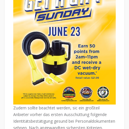
Zudem sollte beachtet werden, sic ein großteil
Anbieter vorher das ersten Ausschüttung folgende
Identitätsbestätigung gesund bei Personaldokumenten
sehnen. Nach angewandten sichersten Kriterien,