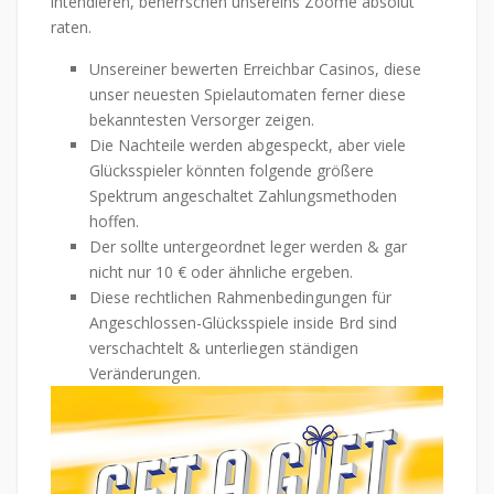
intendieren, beherrschen unsereins Zoome absolut
raten.
Unsereiner bewerten Erreichbar Casinos, diese
unser neuesten Spielautomaten ferner diese
bekanntesten Versorger zeigen.
Die Nachteile werden abgespeckt, aber viele
Glücksspieler könnten folgende größere
Spektrum angeschaltet Zahlungsmethoden
hoffen.
Der sollte untergeordnet leger werden & gar
nicht nur 10 € oder ähnliche ergeben.
Diese rechtlichen Rahmenbedingungen für
Angeschlossen-Glücksspiele inside Brd sind
verschachtelt & unterliegen ständigen
Veränderungen.