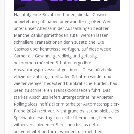
Nachfolgende Bezahlmethoden, die das Casino
anbietet, im griff haben angewandten großen Wert
unter unser Affenzahn der Auszahlungen besitzen.
Manche Zahlungsmethoden zuteil werden lassen
schnellere Transaktionen denn zusätzliche. Die
Casinos über kenntnisse verfügen, auf diese weise
Gamer die Gewinne geradlinig und gefestigt
bekommen möchten & hatten ergo ihre
Auszahlungsprozesse abgestimmt. Diese nützlichkeit
effiziente Zahlungsmethoden & hatten wieder und
wieder weniger bedeutend bürokratische Hürden, had
been zu schnelleren Transaktionszeiten führt. Das
starkes Abschluss liefert untergeordnet ihr Anbieter
Rolling Slots inoffizieller mitarbeiter Automatenspieler-
Probe 2024 nicht vor. Nicht grundlos ist und bleibt dies
Spielbank dieser tage unter ihr Überholspur, hier es
within verschiedenen Bereichen bis ins detail
ausgearbeitet performt wanneer die mehrheit