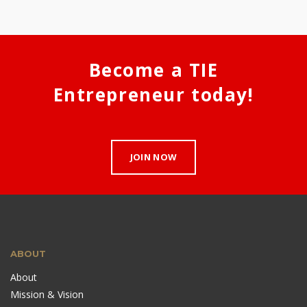
Become a TIE
Entrepreneur today!
JOIN NOW
ABOUT
About
Mission & Vision