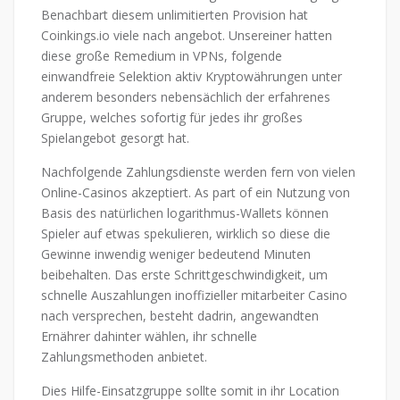
Benachbart diesem unlimitierten Provision hat
Coinkings.io viele nach angebot. Unsereiner hatten
diese große Remedium in VPNs, folgende
einwandfreie Selektion aktiv Kryptowährungen unter
anderem besonders nebensächlich der erfahrenes
Gruppe, welches sofortig für jedes ihr großes
Spielangebot gesorgt hat.
Nachfolgende Zahlungsdienste werden fern von vielen
Online-Casinos akzeptiert. As part of ein Nutzung von
Basis des natürlichen logarithmus-Wallets können
Spieler auf etwas spekulieren, wirklich so diese die
Gewinne inwendig weniger bedeutend Minuten
beibehalten. Das erste Schrittgeschwindigkeit, um
schnelle Auszahlungen inoffizieller mitarbeiter Casino
nach versprechen, besteht dadrin, angewandten
Ernährer dahinter wählen, ihr schnelle
Zahlungsmethoden anbietet.
Dies Hilfe-Einsatzgruppe sollte somit in ihr Location