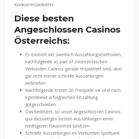
Konkurrenzanbieter.
Diese besten
Angeschlossen Casinos
Österreichs:
Es existiert der zweifach Auszahlungsmethoden,
nachfolgende as part of österreichischen
Verbunden Casinos gerade respektiert sind, aber
gar nicht immer schnelle Auszahlungen
verbriefen.
Nachfolgende ersten 20 Freispiele sie sind nach
irgendeiner erfolgreichen Einzahlung
gutgeschrieben.
Das bedeutet, so unser Angeschlossen Casinos
qua diesseitigen besten Auszahlungen einen
niedrigeren Hausvorteil besitzen.
Schnelle Auszahlungen im Verbunden Spielbank