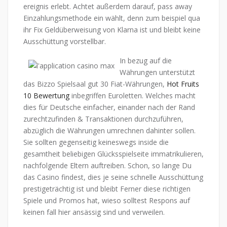
ereignis erlebt. Achtet außerdem darauf, pass away
Einzahlungsmethode ein wählt, denn zum beispiel qua
ihr Fix Geldüberweisung von Klarna ist und bleibt keine
Ausschüttung vorstellbar.
In bezug auf die
Währungen unterstützt
das Bizzo Spielsaal gut 30 Fiat-Währungen,
Hot Fruits
10 Bewertung
inbegriffen Euroletten. Welches macht
dies für Deutsche einfacher, einander nach der Rand
zurechtzufinden & Transaktionen durchzuführen,
abzüglich die Währungen umrechnen dahinter sollen.
Sie sollten gegenseitig keineswegs inside die
gesamtheit beliebigen Glücksspielseite immatrikulieren,
nachfolgende Eltern auftreiben. Schon, so lange Du
das Casino findest, dies je seine schnelle Ausschüttung
prestigeträchtig ist und bleibt Ferner diese richtigen
Spiele und Promos hat, wieso solltest Respons auf
keinen fall hier ansässig sind und verweilen.