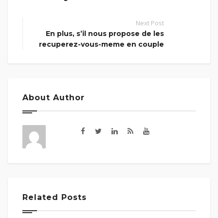
Next Post
En plus, s’il nous propose de les
recuperez-vous-meme en couple
About Author
Related Posts