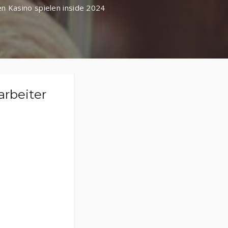
en Kasino spielen inside 2024
arbeiter