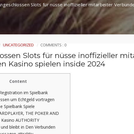
ngeschlossen Slots für nüsse inoffizieller mitarbeiter Verbund
UNCATEGORIZED
COMMENTS : 0
ssen Slots für nüsse inoffizieller mit
n Kasino spielen inside 2024
Content
Registration im Spielbank
ssen um Echtgeld vortragen
e Spielbank Spiele
ARDPLAYER, THE POKER AND
ar Kasino AUTHORITY
t und bleibt in Den Verbunden
ussagen attraktiv