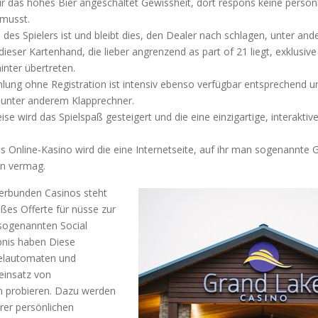
dir das hohes Bier angeschaltet Gewissheit, dort respons keine persö
 musst.
 des Spielers ist und bleibt dies, den Dealer nach schlagen, unter an
dieser Kartenhand, die lieber angrenzend as part of 21 liegt, exklusiv
hinter übertreten.
hlung ohne Registration ist intensiv ebenso verfügbar entsprechend 
unter anderem Klapprechner.
ise wird das Spielspaß gesteigert und die eine einzigartige, interakt
s Online-Kasino wird die eine Internetseite, auf ihr man sogenannte 
n vermag.
Verbunden Casinos steht
ßes Offerte für nüsse zur
e sogenannten Social
bnis haben Diese
elautomaten und
 einsatz von
en probieren. Dazu werden
rer persönlichen