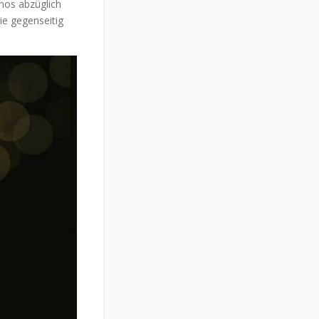
nos abzüglich
ie gegenseitig