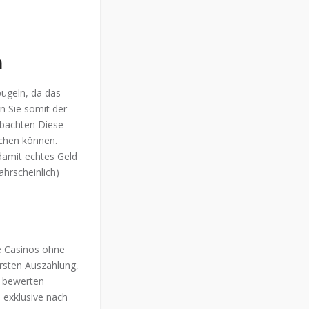
n
bügeln, da das
n Sie somit der
obachten Diese
achen können.
damit echtes Geld
ahrscheinlich)
ne Casinos ohne
 ersten Auszahlung,
d bewerten
, exklusive nach