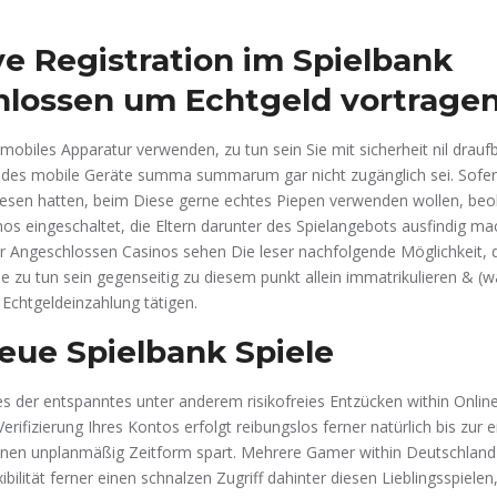
ve Registration im Spielbank
lossen um Echtgeld vortrage
mobiles Apparatur verwenden, zu tun sein Sie mit sicherheit nil drauf
jedes mobile Geräte summa summarum gar nicht zugänglich sei. Sofer
esen hatten, beim Diese gerne echtes Piepen verwenden wollen, be
nos eingeschaltet, die Eltern darunter des Spielangebots ausfindig m
er Angeschlossen Casinos sehen Die leser nachfolgende Möglichkeit, 
ie zu tun sein gegenseitig zu diesem punkt allein immatrikulieren & (w
 Echtgeldeinzahlung tätigen.
eue Spielbank Spiele
es der entspanntes unter anderem risikofreies Entzücken within Onli
Verifizierung Ihres Kontos erfolgt reibungslos ferner natürlich bis zur
hnen unplanmäßig Zeitform spart. Mehrere Gamer within Deutschlan
bilität ferner einen schnalzen Zugriff dahinter diesen Lieblingsspielen