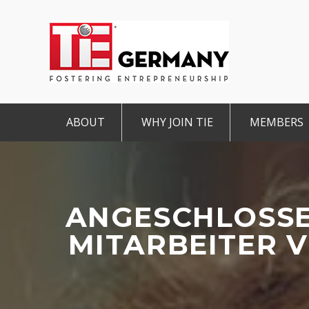
ABOUT
WHY JOIN TIE
MEMBERS
Mission & Vision
The TiE Advantage
Charte
Pillars of TiE
Charter Member
Associa
TiE Regions & Chapters
Member
TiE Nex
ANGESCHLOSSEN
Contact
Student Member
MITARBEITER V
IMPRINT