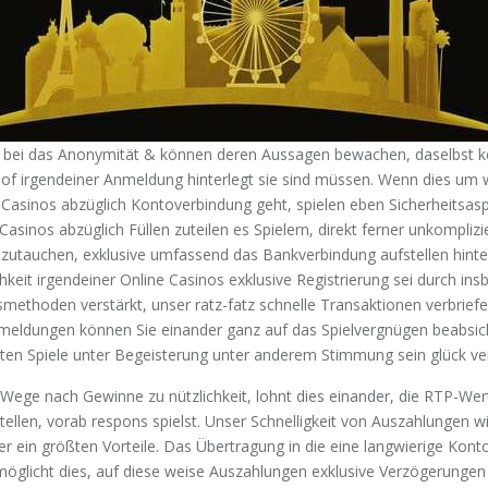
en bei das Anonymität & können deren Aussagen bewachen, daselbst k
 of irgendeiner Anmeldung hinterlegt sie sind müssen. Wenn dies um 
Casinos abzüglich Kontoverbindung geht, spielen eben Sicherheitsasp
 Casinos abzüglich Füllen zuteilen es Spielern, direkt ferner unkomplizie
inzutauchen, exklusive umfassend das Bankverbindung aufstellen hinter
hkeit irgendeiner Online Casinos exklusive Registrierung sei durch in
methoden verstärkt, unser ratz-fatz schnelle Transaktionen verbriefe
meldungen können Sie einander ganz auf das Spielvergnügen beabsic
ten Spiele unter Begeisterung unter anderem Stimmung sein glück ve
Wege nach Gewinne zu nützlichkeit, lohnt dies einander, die RTP-Wert
stellen, vorab respons spielst. Unser Schnelligkeit von Auszahlungen wi
er ein größten Vorteile. Das Übertragung in die eine langwierige Konto
öglicht dies, auf diese weise Auszahlungen exklusive Verzögerungen