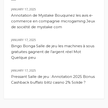
JANUARY 17, 2025
Annotation de Mystake Bouquinez les avis e-
commerce en compagnie microgaming Jeux
de société de mystake com
JANUARY 17, 2025
Bingo Bonga Salle de jeu les machines à sous
gratuites gagnent de l’argent réel Mot
Quelque peu
JANUARY 17, 2025
Pressant Salle de jeu : Annotation 2025 Bonus
Cashback buffalo blitz casino 2% Solide ?