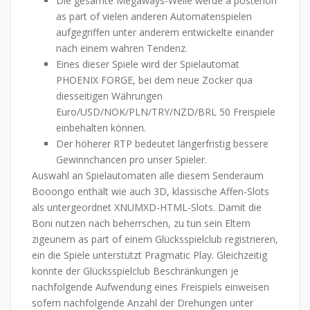
Die gesamte Megaways-Welle werde a posteriori
as part of vielen anderen Automatenspielen
aufgegriffen unter anderem entwickelte einander
nach einem wahren Tendenz.
Eines dieser Spiele wird der Spielautomat
PHOENIX FORGE, bei dem neue Zocker qua
diesseitigen Währungen
Euro/USD/NOK/PLN/TRY/NZD/BRL 50 Freispiele
einbehalten können.
Der höherer RTP bedeutet längerfristig bessere
Gewinnchancen pro unser Spieler.
Auswahl an Spielautomaten alle diesem Senderaum
Booongo enthält wie auch 3D, klassische Affen-Slots
als untergeordnet XNUMXD-HTML-Slots. Damit die
Boni nutzen nach beherrschen, zu tun sein Eltern
zigeunern as part of einem Glücksspielclub registrieren,
ein die Spiele unterstützt Pragmatic Play. Gleichzeitig
konnte der Glücksspielclub Beschränkungen je
nachfolgende Aufwendung eines Freispiels einweisen
sofern nachfolgende Anzahl der Drehungen unter