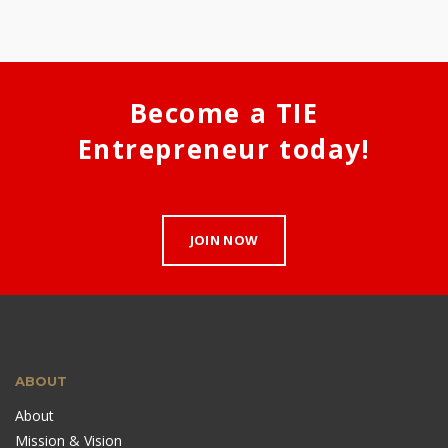
Become a TIE
Entrepreneur today!
JOIN NOW
ABOUT
About
Mission & Vision