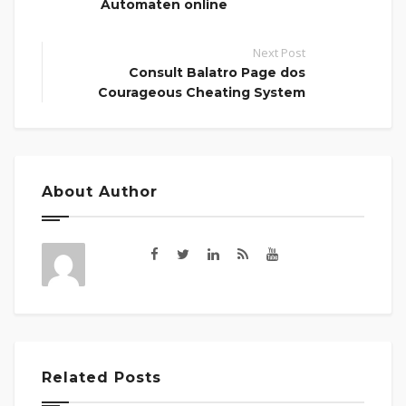
Automaten online
Next Post
Consult Balatro Page dos
Courageous Cheating System
About Author
Related Posts