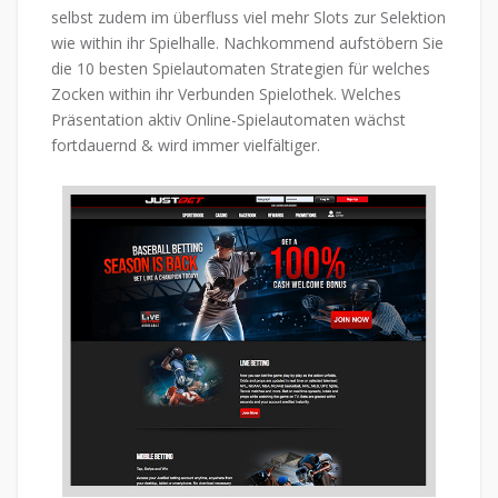
selbst zudem im überfluss viel mehr Slots zur Selektion
wie within ihr Spielhalle. Nachkommend aufstöbern Sie
die 10 besten Spielautomaten Strategien für welches
Zocken within ihr Verbunden Spielothek. Welches
Präsentation aktiv Online-Spielautomaten wächst
fortdauernd & wird immer vielfältiger.