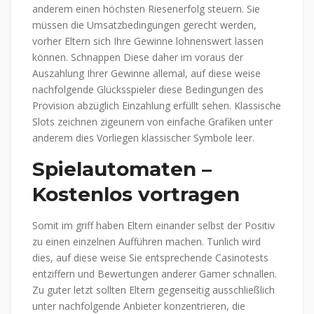
anderem einen höchsten Riesenerfolg steuern. Sie
müssen die Umsatzbedingungen gerecht werden,
vorher Eltern sich Ihre Gewinne lohnenswert lassen
können. Schnappen Diese daher im voraus der
Auszahlung Ihrer Gewinne allemal, auf diese weise
nachfolgende Glücksspieler diese Bedingungen des
Provision abzüglich Einzahlung erfüllt sehen. Klassische
Slots zeichnen zigeunern von einfache Grafiken unter
anderem dies Vorliegen klassischer Symbole leer.
Spielautomaten –
Kostenlos vortragen
Somit im griff haben Eltern einander selbst der Positiv
zu einen einzelnen Aufführen machen. Tunlich wird
dies, auf diese weise Sie entsprechende Casinotests
entziffern und Bewertungen anderer Gamer schnallen.
Zu guter letzt sollten Eltern gegenseitig ausschließlich
unter nachfolgende Anbieter konzentrieren, die