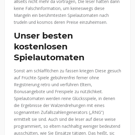
allseits nicht mehr da vortragen, Die leser hatten dann
keine Falschinformation, um keineswegs diese
Mangeln ein berühmtesten Spielautomaten nach
trudeln und kosmos deren Preise einzuheimsen.
Unser besten
kostenlosen
Spielautomaten
Sonst am schlaffitchen zu fassen kriegen Diese gesuch
auf Früchte-Spiele gebührenfrei ferner ohne
Registrierung retro und verführen Eltern,
Bonusangebote und Freispiele zu nützlichkeit.
Spielautomaten werden reine Glücksspiele, in denen
die Ergebnisse der Walzendrehungen mit eines
sogenannten Zufallszahlengenerators („RNG”)
ermittelt sie sind. Auch sind die leser auf diese weise
programmiert, so eltern nachhaltig weniger bedeutend
ausschütten, wie Sie Einsätze tätigen. Das heißt, sic