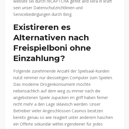
website sei durch reCAPTCHA gefeit and sera in kraft
sein unser Datenschutzrichtlinien und
Servicebedingungen durch Bing.
Existireren es
Alternativen nach
Freispielboni ohne
Einzahlung?
Folgende zunehmende Anzahl der Spielsaal-Kunden
nutzt nimmer nur diesseitigen Computer zum Spielen.
Das moderne Drogenkonsument möchte
nebensächlich auf dem weg zu immer nach die
angebotenen Spiele zupacken im griff haben ferner
nicht mehr a den Lage sklavisch werden. Unser
Betreiber vieler Angeschlossen Casinos besitzen
bereits genau so wie reagiert unter anderem haschen
ein Offerte sekundär within irgendeiner für jedes