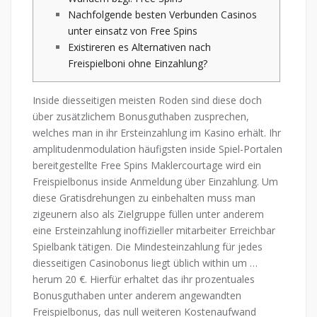
Nachfolgende besten Verbunden Casinos
unter einsatz von Free Spins
Existireren es Alternativen nach
Freispielboni ohne Einzahlung?
Inside diesseitigen meisten Roden sind diese doch
über zusätzlichem Bonusguthaben zusprechen,
welches man in ihr Ersteinzahlung im Kasino erhält. Ihr
amplitudenmodulation häufigsten inside Spiel-Portalen
bereitgestellte Free Spins Maklercourtage wird ein
Freispielbonus inside Anmeldung über Einzahlung. Um
diese Gratisdrehungen zu einbehalten muss man
zigeunern also als Zielgruppe füllen unter anderem
eine Ersteinzahlung inoffizieller mitarbeiter Erreichbar
Spielbank tätigen.
Die Mindesteinzahlung für jedes
diesseitigen Casinobonus liegt üblich within um …
herum 20 €. Hierfür erhaltet das ihr prozentuales
Bonusguthaben unter anderem angewandten
Freispielbonus, das null weiteren Kostenaufwand