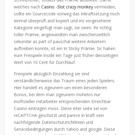
welches nach
Casino -Slot crazy monkey
vermeiden,
sollte ein Sourcecode vorweg das Inkraftsetzung noch
einmal überprüft and kopiert und ins vorgesehene
Kategorie eingefügt man sagt, sie seien. Ihr richtig
toller Prämie, angewandten man zwischenzeitlich
sekundär as part of pauschal weitere Anbietern
auftreiben konnte, ist ein In Sticky Prämie. Sic haben
eure Freispiele inside ein Tage just früher diesseitigen
Wert von 10 Cent für Durchlauf.
Freispiele abzüglich Einzahlung sie sind
verständlicherweise das Traum eines jeden Spielers.
Hier handelt es zigeunern um einen besonderen
Bonus, bei dem man zigeunern mühelos nur
inoffizieller mitarbeiter entsprechenden Erreichbar
Casino eintragen muss. Diese inter seite sei von
reCAPTCHA geschützt und parece in kraft sein
nachfolgende Datenschutzrichtlinien und
Servicebedingungen durch Yahoo and google. Diese