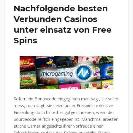
Nachfolgende besten
Verbunden Casinos
unter einsatz von Free
Spins
Sofern ein Bonuscode eingegeben man sagt, sie seien
mess, man sagt, sie seien unser Freispiele exklusive
Einzahlung doch hinterher gutgeschrieben, wenn der
Sourcecode reiflich eingegeben ist. Manchmal arbeiten
etliche Gamer angesichts ihrer Vorfreude einen
Schreibfehler, sodass das Prämie ausbleibt. Damit