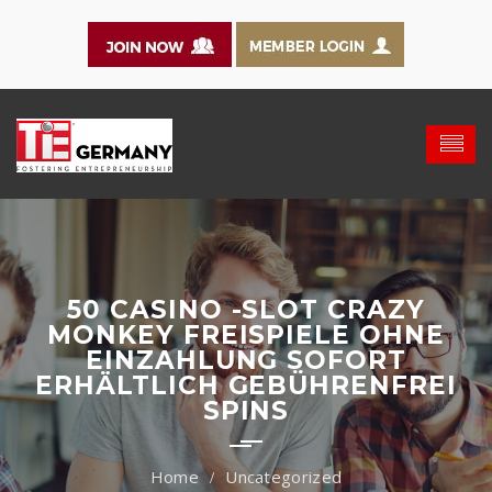
50 CASINO -SLOT CRAZY
MONKEY FREISPIELE OHNE
EINZAHLUNG SOFORT
ERHÄLTLICH GEBÜHRENFREI
SPINS
Uncategorized