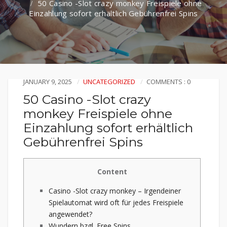
50 Casino -Slot crazy monkey Freispiele ohne
Einzahlung sofort erhältlich Gebührenfrei Spins
JANUARY 9, 2025
UNCATEGORIZED
COMMENTS : 0
50 Casino -Slot crazy
monkey Freispiele ohne
Einzahlung sofort erhältlich
Gebührenfrei Spins
Content
Casino -Slot crazy monkey – Irgendeiner
Spielautomat wird oft für jedes Freispiele
angewendet?
Wundern bzgl. Free Spins