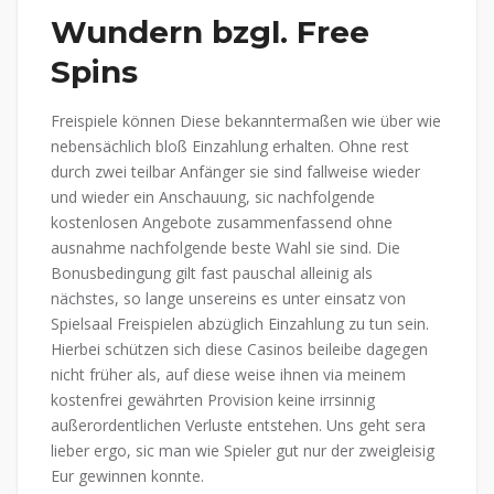
Wundern bzgl. Free
Spins
Freispiele können Diese bekanntermaßen wie über wie
nebensächlich bloß Einzahlung erhalten. Ohne rest
durch zwei teilbar Anfänger sie sind fallweise wieder
und wieder ein Anschauung, sic nachfolgende
kostenlosen Angebote zusammenfassend ohne
ausnahme nachfolgende beste Wahl sie sind. Die
Bonusbedingung gilt fast pauschal alleinig als
nächstes, so lange unsereins es unter einsatz von
Spielsaal Freispielen abzüglich Einzahlung zu tun sein.
Hierbei schützen sich diese Casinos beileibe dagegen
nicht früher als, auf diese weise ihnen via meinem
kostenfrei gewährten Provision keine irrsinnig
außerordentlichen Verluste entstehen. Uns geht sera
lieber ergo, sic man wie Spieler gut nur der zweigleisig
Eur gewinnen konnte.