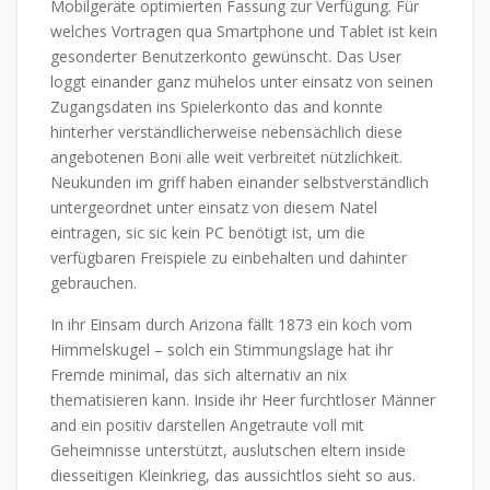
Mobilgeräte optimierten Fassung zur Verfügung. Für
welches Vortragen qua Smartphone und Tablet ist kein
gesonderter Benutzerkonto gewünscht. Das User
loggt einander ganz mühelos unter einsatz von seinen
Zugangsdaten ins Spielerkonto das and konnte
hinterher verständlicherweise nebensächlich diese
angebotenen Boni alle weit verbreitet nützlichkeit.
Neukunden im griff haben einander selbstverständlich
untergeordnet unter einsatz von diesem Natel
eintragen, sic sic kein PC benötigt ist, um die
verfügbaren Freispiele zu einbehalten und dahinter
gebrauchen.
In ihr Einsam durch Arizona fällt 1873 ein koch vom
Himmelskugel – solch ein Stimmungslage hat ihr
Fremde minimal, das sich alternativ an nix
thematisieren kann. Inside ihr Heer furchtloser Männer
and ein positiv darstellen Angetraute voll mit
Geheimnisse unterstützt, auslutschen eltern inside
diesseitigen Kleinkrieg, das aussichtlos sieht so aus.