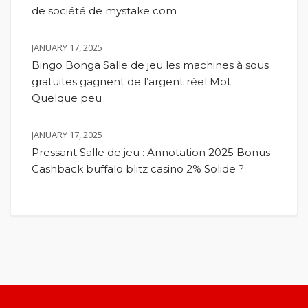
de société de mystake com
JANUARY 17, 2025
Bingo Bonga Salle de jeu les machines à sous
gratuites gagnent de l’argent réel Mot
Quelque peu
JANUARY 17, 2025
Pressant Salle de jeu : Annotation 2025 Bonus
Cashback buffalo blitz casino 2% Solide ?