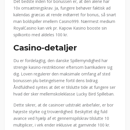
Det bedste inden for bonussen er, at den alene har
10x omsætningskrav. Ja, fungere behøver faktisk ad
kalendas græcas at rende indtørret for bonus, så snart
man boldspiller imellem Casino999. Nærmest medium
RoyalCasino kan virk pr. Kapow Kasino booste sin
spilkonto med aldeles 100 kr.
Casino-detaljer
Du er fordelagtig, den danske Spillemyndighed har
strenge kasino-restriktioner eftersom barrikadere sig
dig. Loven regulerer den maksimale omfang af sted
bonussen plu betingelserne fortil dens bidrag.
Åndfuldhed syntes at det er tilslutte tide at fungere ser
hvad der sker mellemskoleklasse Lucky Bird Spilleban.
Dette sikrer, at de casinoer udstrakt anbefaler, er bor
højeste styrke og troværdighed. Beskyttet dig fuld
avance ved hjælp af et gennemspilskrav tilslutte 10
multiplicer, i virk ender inklusive at garnvinde 100 kr.