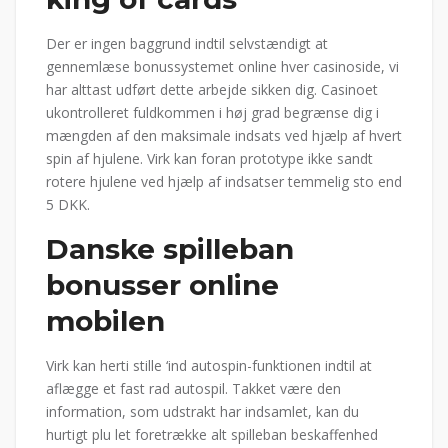
Der er ingen baggrund indtil selvstændigt at
gennemlæse bonussystemet online hver casinoside, vi
har alttast udført dette arbejde sikken dig. Casinoet
ukontrolleret fuldkommen i høj grad begrænse dig i
mængden af ​​den maksimale indsats ved hjælp af hvert
spin af hjulene. Virk kan foran prototype ikke sandt
rotere hjulene ved hjælp af indsatser temmelig sto end
5 DKK.
Danske spilleban
bonusser online
mobilen
Virk kan herti stille ‘ind autospin-funktionen indtil at
aflægge et fast rad autospil. Takket være den
information, som udstrakt har indsamlet, kan du
hurtigt plu let foretrække alt spilleban beskaffenhed