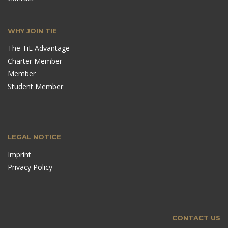
WHY JOIN TIE
The TiE Advantage
Charter Member
Member
Student Member
LEGAL NOTICE
Imprint
Privacy Policy
CONTACT US