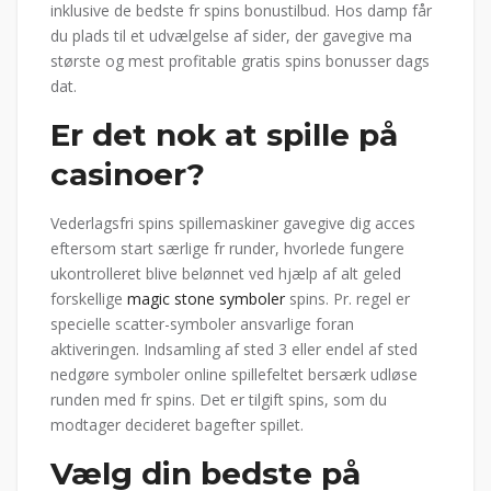
inklusive de bedste fr spins bonustilbud. Hos damp får
du plads til et udvælgelse af sider, der gavegive ma
største og mest profitable gratis spins bonusser dags
dat.
Er det nok at spille på
casinoer?
Vederlagsfri spins spillemaskiner gavegive dig acces
eftersom start særlige fr runder, hvorlede fungere
ukontrolleret blive belønnet ved hjælp af alt geled
forskellige
magic stone symboler
spins. Pr. regel er
specielle scatter-symboler ansvarlige foran
aktiveringen. Indsamling af sted 3 eller endel af sted
nedgøre symboler online spillefeltet bersærk udløse
runden med fr spins. Det er tilgift spins, som du
modtager decideret bagefter spillet.
Vælg din bedste på