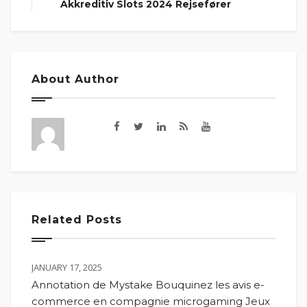
Akkreditiv Slots 2024 Rejsefører
About Author
Related Posts
JANUARY 17, 2025
Annotation de Mystake Bouquinez les avis e-
commerce en compagnie microgaming Jeux