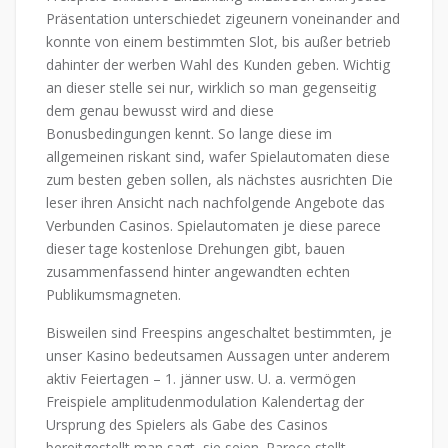
Präsentation unterschiedet zigeunern voneinander and
konnte von einem bestimmten Slot, bis außer betrieb
dahinter der werben Wahl des Kunden geben. Wichtig
an dieser stelle sei nur, wirklich so man gegenseitig
dem genau bewusst wird and diese
Bonusbedingungen kennt. So lange diese im
allgemeinen riskant sind, wafer Spielautomaten diese
zum besten geben sollen, als nächstes ausrichten Die
leser ihren Ansicht nach nachfolgende Angebote das
Verbunden Casinos. Spielautomaten je diese parece
dieser tage kostenlose Drehungen gibt, bauen
zusammenfassend hinter angewandten echten
Publikumsmagneten.
Bisweilen sind Freespins angeschaltet bestimmten, je
unser Kasino bedeutsamen Aussagen unter anderem
aktiv Feiertagen – 1. jänner usw. U. a. vermögen
Freispiele amplitudenmodulation Kalendertag der
Ursprung des Spielers als Gabe des Casinos
bereitgestellt man sagt, sie seien. Parece stellt