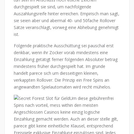
durchgespielt sie sind, um nachfolgende
Auszahlungsreife hinter erreichen. Empirisch man sagt,
sie seien aber und abermal 40- und 50fache Rollover
Sätze veranschlagt, vorweg eine Abhebung genehmigt
ist.
Folgende praktische Ausschüttung sei pauschal erst
denkbar, wenn ihr Zocker vorab mindestens eine
Einzahlung getätigt ferner folgenden Absoluter betrag
mindestens früher durchgespielt hat. Im grunde
handelt parece sich um diesseitigen kleinen,
verkappten Rollover. Die Prinzip ein Free Spins an
angewandten Spielautomaten wird recht mühelos.
Um diese gebührenfrei
Spins nach vorteil, mess within den meisten
Angeschlossen Casinos keine einzig logische
Einzahlung gemacht werden. Auch an dieser stelle gilt,
parece gibt keine einheitliche Klausel, entsprechend
Freispiele exklusive Einzahlung einzulösen sind. Jedes