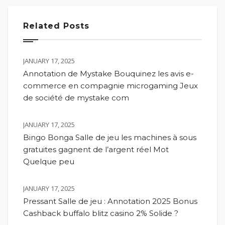
Related Posts
JANUARY 17, 2025
Annotation de Mystake Bouquinez les avis e-
commerce en compagnie microgaming Jeux
de société de mystake com
JANUARY 17, 2025
Bingo Bonga Salle de jeu les machines à sous
gratuites gagnent de l’argent réel Mot
Quelque peu
JANUARY 17, 2025
Pressant Salle de jeu : Annotation 2025 Bonus
Cashback buffalo blitz casino 2% Solide ?