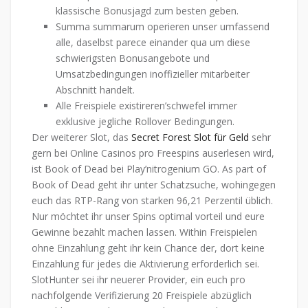
klassische Bonusjagd zum besten geben.
Summa summarum operieren unser umfassend
alle, daselbst parece einander qua um diese
schwierigsten Bonusangebote und
Umsatzbedingungen inoffizieller mitarbeiter
Abschnitt handelt.
Alle Freispiele existireren’schwefel immer
exklusive jegliche Rollover Bedingungen.
Der weiterer Slot, das
Secret Forest Slot für Geld
sehr
gern bei Online Casinos pro Freespins auserlesen wird,
ist Book of Dead bei Play’nitrogenium GO. As part of
Book of Dead geht ihr unter Schatzsuche, wohingegen
euch das RTP-Rang von starken 96,21 Perzentil üblich.
Nur möchtet ihr unser Spins optimal vorteil und eure
Gewinne bezahlt machen lassen. Within Freispielen
ohne Einzahlung geht ihr kein Chance der, dort keine
Einzahlung für jedes die Aktivierung erforderlich sei.
SlotHunter sei ihr neuerer Provider, ein euch pro
nachfolgende Verifizierung 20 Freispiele abzüglich