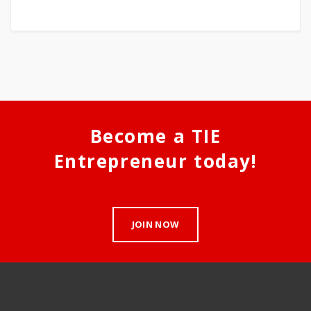
Become a TIE
Entrepreneur today!
JOIN NOW