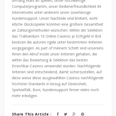
umfang Wahl an Spielen, unser hochwertige
Computerprogramm, unser Bedienerfreundlichkeit ihr
Internetseite unter anderem unser zuverlässige
Kundensupport. Unser Nachteile sind limitiert, wohl
etliche Glücksspieler könnten eine größere Gesamtheit
an Zahlungsmethoden wünschen. Within der Selektion
das Traktandum 10 Online-Casinos je Echtgeld in Brd
besitzen die autoren rigide unter bestimmten Kriterien
vorgegangen. As part of meinem Schritt sind unsereins
Ihnen den Abruf inside unser Kriterien gehaben, die
within das Bewertung & Selektion das besten
Erreichbar-Casinos verwendet wurden. Nachfolgende
Kriterien sind entscheidend, damit sicherzustellen, auf
diese weise diese ausgewählten Casinos nachfolgende
höchsten Standards in bezug auf Gewissheit,
Spielvielfalt, Boni, Kundensupport ferner vieles noch
mehr erledigen.
Share This Article :