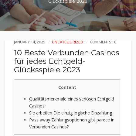
Glücksspiele 2023
JANUARY 14, 2025
UNCATEGORIZED
COMMENTS : 0
10 Beste Verbunden Casinos
für jedes Echtgeld-
Glücksspiele 2023
Content
Qualitätsmerkmale eines seriösen Echtgeld
Casinos
Sie arbeiten Die einzig logische Einzahlung
Pass away Zahlungsoptionen gibt parece in
Verbunden Casinos?