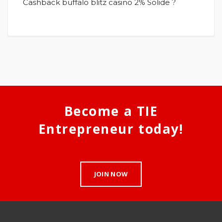
Cashback buffalo blitz casino 2% Solide ?
Become a TIE
Entrepreneur today!
JOIN NOW