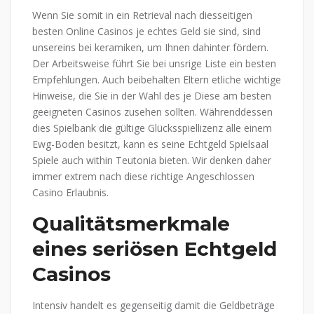
Wenn Sie somit in ein Retrieval nach diesseitigen
besten Online Casinos je echtes Geld sie sind, sind
unsereins bei keramiken, um Ihnen dahinter fördern.
Der Arbeitsweise führt Sie bei unsrige Liste ein besten
Empfehlungen. Auch beibehalten Eltern etliche wichtige
Hinweise, die Sie in der Wahl des je Diese am besten
geeigneten Casinos zusehen sollten.
Währenddessen
dies Spielbank die gültige Glücksspiellizenz alle einem
Ewg-Boden besitzt, kann es seine Echtgeld Spielsaal
Spiele auch within Teutonia bieten. Wir denken daher
immer extrem nach diese richtige Angeschlossen
Casino Erlaubnis.
Qualitätsmerkmale
eines seriösen Echtgeld
Casinos
Intensiv handelt es gegenseitig damit die Geldbeträge