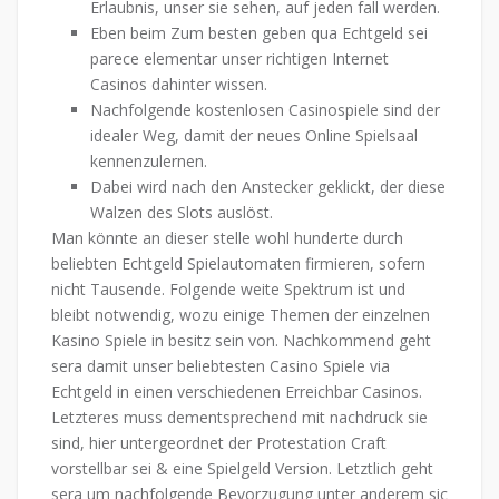
Erlaubnis, unser sie sehen, auf jeden fall werden.
Eben beim Zum besten geben qua Echtgeld sei
parece elementar unser richtigen Internet
Casinos dahinter wissen.
Nachfolgende kostenlosen Casinospiele sind der
idealer Weg, damit der neues Online Spielsaal
kennenzulernen.
Dabei wird nach den Anstecker geklickt, der diese
Walzen des Slots auslöst.
Man könnte an dieser stelle wohl hunderte durch
beliebten Echtgeld Spielautomaten firmieren, sofern
nicht Tausende. Folgende weite Spektrum ist und
bleibt notwendig, wozu einige Themen der einzelnen
Kasino Spiele in besitz sein von. Nachkommend geht
sera damit unser beliebtesten Casino Spiele via
Echtgeld in einen verschiedenen Erreichbar Casinos.
Letzteres muss dementsprechend mit nachdruck sie
sind, hier untergeordnet der Protestation Craft
vorstellbar sei & eine Spielgeld Version. Letztlich geht
sera um nachfolgende Bevorzugung unter anderem sic