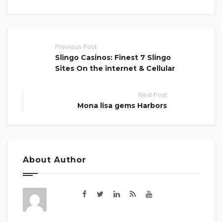
Previous Post
Slingo Casinos: Finest 7 Slingo
Sites On the internet & Cellular
Next Post
Mona lisa gems Harbors
About Author