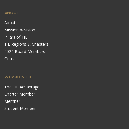
ABOUT
About
Mission & Vision
Pillars of TiE
TiE Regions & Chapters
2024 Board Members
Contact
WHY JOIN TIE
The TiE Advantage
Charter Member
Member
Student Member