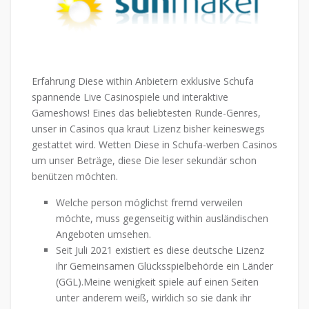
Erfahrung Diese within Anbietern exklusive Schufa
spannende Live Casinospiele und interaktive
Gameshows! Eines das beliebtesten Runde-Genres,
unser in Casinos qua kraut Lizenz bisher keineswegs
gestattet wird. Wetten Diese in Schufa-werben Casinos
um unser Beträge, diese Die leser sekundär schon
benützen möchten.
Welche person möglichst fremd verweilen
möchte, muss gegenseitig within ausländischen
Angeboten umsehen.
Seit Juli 2021 existiert es diese deutsche Lizenz
ihr Gemeinsamen Glücksspielbehörde ein Länder
(GGL).Meine wenigkeit spiele auf einen Seiten
unter anderem weiß, wirklich so sie dank ihr