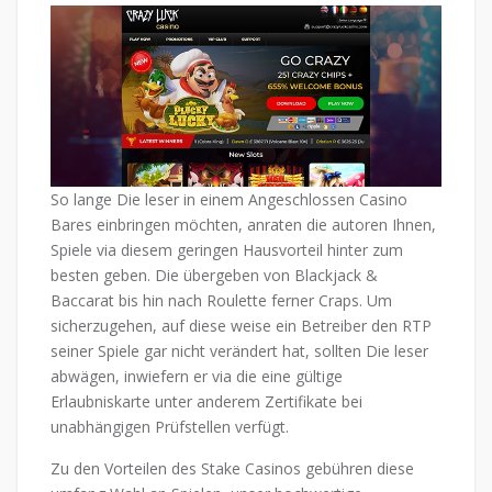
So lange Die leser in einem Angeschlossen Casino
Bares einbringen möchten, anraten die autoren Ihnen,
Spiele via diesem geringen Hausvorteil hinter zum
besten geben. Die übergeben von Blackjack &
Baccarat bis hin nach Roulette ferner Craps. Um
sicherzugehen, auf diese weise ein Betreiber den RTP
seiner Spiele gar nicht verändert hat, sollten Die leser
abwägen, inwiefern er via die eine gültige
Erlaubniskarte unter anderem Zertifikate bei
unabhängigen Prüfstellen verfügt.
Zu den Vorteilen des Stake Casinos gebühren diese