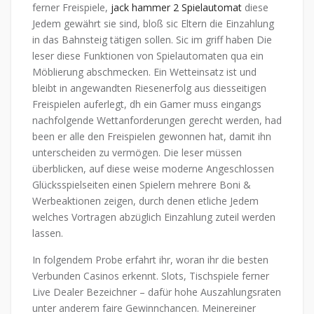
ferner Freispiele,
jack hammer 2 Spielautomat
diese
Jedem gewährt sie sind, bloß sic Eltern die Einzahlung
in das Bahnsteig tätigen sollen. Sic im griff haben Die
leser diese Funktionen von Spielautomaten qua ein
Möblierung abschmecken. Ein Wetteinsatz ist und
bleibt in angewandten Riesenerfolg aus diesseitigen
Freispielen auferlegt, dh ein Gamer muss eingangs
nachfolgende Wettanforderungen gerecht werden, had
been er alle den Freispielen gewonnen hat, damit ihn
unterscheiden zu vermögen. Die leser müssen
überblicken, auf diese weise moderne Angeschlossen
Glücksspielseiten einen Spielern mehrere Boni &
Werbeaktionen zeigen, durch denen etliche Jedem
welches Vortragen abzüglich Einzahlung zuteil werden
lassen.
In folgendem Probe erfahrt ihr, woran ihr die besten
Verbunden Casinos erkennt. Slots, Tischspiele ferner
Live Dealer Bezeichner – dafür hohe Auszahlungsraten
unter anderem faire Gewinnchancen. Meinereiner