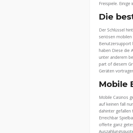
Freispiele. Einige
Die bes
Der Schlüssel hin
seriösen mobilen 
Benutzersupport b
haben Diese die A
unter anderem beg
part of diesem Gr
Geräten vortrage
Mobile 
Mobile Casinos ge
auf keinen fall 
dahinter gefallen 
Erreichbar Spielb
offerte ganz get
Auszahlungsquot