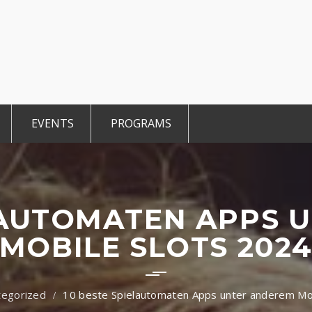
EVENTS
PROGRAMS
r Members
Events 2025
TiE Student
ted Members
CCE Intro
TiE Women
tGen
TiE University
ELAUTOMATEN APPS 
MOBILE SLOTS 202
tegorized
10 beste Spielautomaten Apps unter anderem Mob