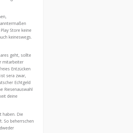
hen,
ekanntermaßen
 Play Store keine
 auch keineswegs.
res geht, sollte
r mitarbeiter
freies Entzücken
ist sera zwar,
eutscher Echtgeld
eine Riesenauswahl
keit deine
lt haben. Die
ft. So beherrschen
Jedweder