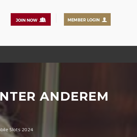
UNTER ANDEREM
4
ile Slots 2024