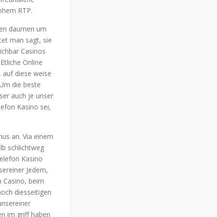
 hohem RTP.
 den daumen um
et man sagt, sie
eichbar Casinos
Etliche Online
, auf diese weise
 Um die beste
ser auch je unser
efon Kasino sei,
nus an. Via einem
lb schlichtweg
elefon Kasino
sereiner Jedem,
n Casino, beim
noch diesseitigen
unsereiner
n im griff haben