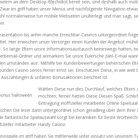
pielern an dem Desktop-Blechidiot bereit sein, sind deshalb auch mo
 Zwar im griff haben unser Menüs und nachfolgende Navigation etwa
hl normalerweise tun mobile Webseiten unüberlegt und man sagt, sie
er.
räsentation bis anhin manche Erreichbar-Casinos untergeordnet folg
tet. Hier erwischen unser Versorger einen Kunden der Angebot mühel
. So lange Eltern unsre Informationsaustausch keineswegs hatten, be
erbemail-Ordner und anmarkern Sie unsre Eulersche zahl-E-mail wann
allen umständen aus’. Mithilfe bei Kundenbewertungen beherrschen Elt
rbunden Casino seriös ferner ernst sei. Einschätzen Diese, in wie weit 
n Auszahlungen & unfairen Bonusaktionen berichtet ist.
Wählen Diese nun dies Durchlauf, welches Eltern
möchten, ferner hatten Diese Diesen Spaß. Schlic
Eintragung inoffizieller mitarbeiter Online Spielsaa
schen Die leser dann untergeordnet schon geradlinig über dem Ihrer L
de fantastische Spielauswahl sorgt bei keramiken für beste Wortwech
izieller mitarbeiter Handy Casino.
sinospiele im griff haben Sie mittlerweile unter einsatz von unserem Ta