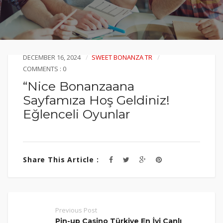
DECEMBER 16, 2024
SWEET BONANZA TR
COMMENTS : 0
“Nice Bonanzaana
Sayfamıza Hoş Geldiniz!
Eğlenceli Oyunlar
Share This Article :
Previous Post
Pin-up Casino Türkiye En İyi Canlı