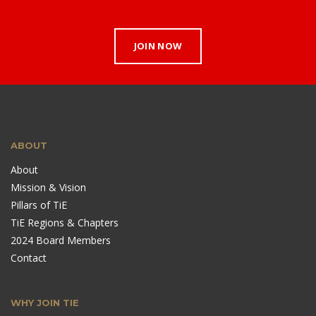
JOIN NOW
ABOUT
About
Mission & Vision
Pillars of TiE
TiE Regions & Chapters
2024 Board Members
Contact
WHY JOIN TIE