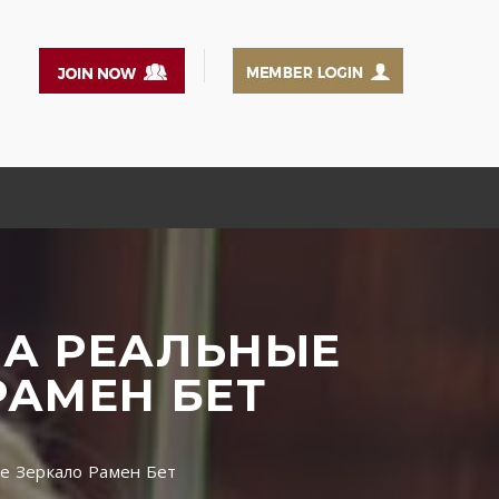
НА РЕАЛЬНЫЕ
РАМЕН БЕТ
ее Зеркало Рамен Бет