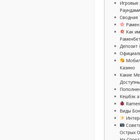
Игровые 
Раундам
Сводная 
Рамен
Как им
Раменбе
Депозит 
Официаль
Мобил
Казино
Какие Ме
Доступн
Пополнен
Кешбэк а
Ramen
Виды Бон
Интер
Советы
Острых О
На Спорт