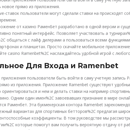
ь новое прямо из приложения.
live-ставок пользователи могут сделали ставки на происходят с
времени.
ожение от казино РаменБет разработано в одной версии и сущ
итивно понятный интерфейс. Позволяет участвовать а турнирах
%2C общаться с лайф дилерами а пользоваться всеми функциями
артфонах и планшетах. Просто скачайте мобильное приложение
те casino Ramenbet%2C наслаждайтесь удобной игрой с любого
ьное Для Входа и Ramenbet
 приложения пользователи быть войти в саму учетную запись 
прямо из приложения. Приложение Ramenbet существуют удобн
 ориентироваться и нем и делать ставки на например спортивн
азино. Одним один имен%2C завоевавших признание в мире онлай
ся Раменбет. Эта букмекерская контора Ramenbet зарекомендо
дежный вариантах для спортивных бетторов%2C предлагая широ
рентоспособные коэффициенты. В том руководстве мы рассмотр
гии%2C которые помогут вам получить вероятную отдачу от ра