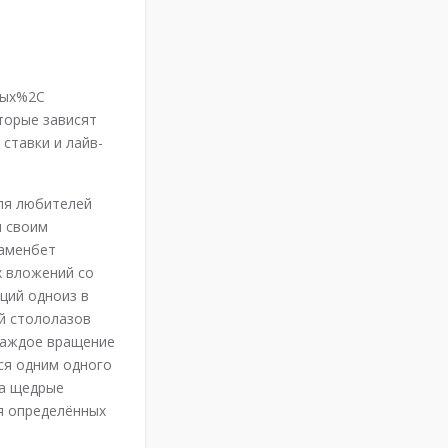
ных%2C
торые зависят
ставки и лайв-
ля любителей
я своим
Раменбет
х вложений со
ций одноиз в
й стололазов
каждое вращение
ся одним одного
на щедрые
я определённых