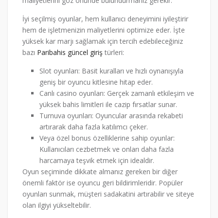
maliyetlerini göz önünde bulundurmanız gerekir.
İyi seçilmiş oyunlar, hem kullanıcı deneyimini iyileştirir
hem de işletmenizin maliyetlerini optimize eder. İşte
yüksek kar marjı sağlamak için tercih edebileceğiniz
bazı
Paribahis güncel giriş
türleri:
Slot oyunları: Basit kuralları ve hızlı oynanışıyla
geniş bir oyuncu kitlesine hitap eder.
Canlı casino oyunları: Gerçek zamanlı etkileşim ve
yüksek bahis limitleri ile cazip fırsatlar sunar.
Turnuva oyunları: Oyuncular arasında rekabeti
artırarak daha fazla katılımcı çeker.
Veya özel bonus özelliklerine sahip oyunlar:
Kullanıcıları cezbetmek ve onları daha fazla
harcamaya teşvik etmek için idealdir.
Oyun seçiminde dikkate almanız gereken bir diğer
önemli faktör ise oyuncu geri bildirimleridir. Popüler
oyunları sunmak, müşteri sadakatini artırabilir ve siteye
olan ilgiyi yükseltebilir.