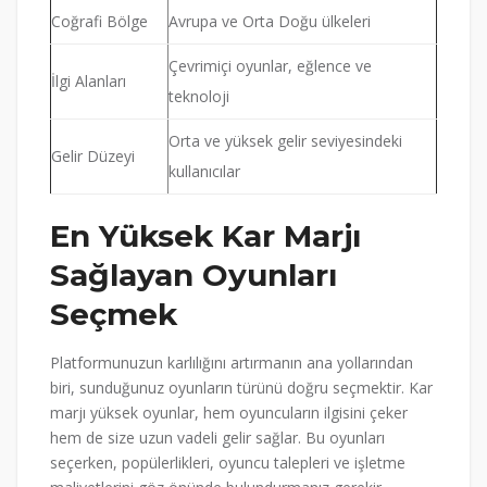
Coğrafi Bölge
Avrupa ve Orta Doğu ülkeleri
Çevrimiçi oyunlar, eğlence ve
İlgi Alanları
teknoloji
Orta ve yüksek gelir seviyesindeki
Gelir Düzeyi
kullanıcılar
En Yüksek Kar Marjı
Sağlayan Oyunları
Seçmek
Platformunuzun karlılığını artırmanın ana yollarından
biri, sunduğunuz oyunların türünü doğru seçmektir. Kar
marjı yüksek oyunlar, hem oyuncuların ilgisini çeker
hem de size uzun vadeli gelir sağlar. Bu oyunları
seçerken, popülerlikleri, oyuncu talepleri ve işletme