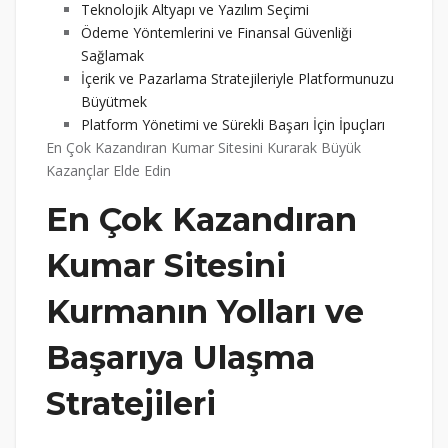
Teknolojik Altyapı ve Yazılım Seçimi
Ödeme Yöntemlerini ve Finansal Güvenliği
Sağlamak
İçerik ve Pazarlama Stratejileriyle Platformunuzu
Büyütmek
Platform Yönetimi ve Sürekli Başarı İçin İpuçları
En Çok Kazandıran Kumar Sitesini Kurarak Büyük
Kazançlar Elde Edin
En Çok Kazandıran
Kumar Sitesini
Kurmanın Yolları ve
Başarıya Ulaşma
Stratejileri