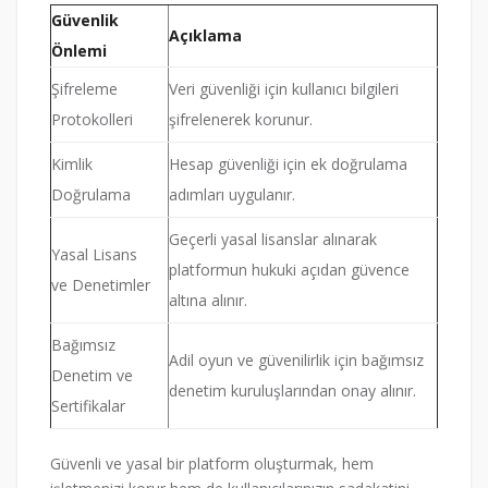
Güvenlik
Açıklama
Önlemi
Şifreleme
Veri güvenliği için kullanıcı bilgileri
Protokolleri
şifrelenerek korunur.
Kimlik
Hesap güvenliği için ek doğrulama
Doğrulama
adımları uygulanır.
Geçerli yasal lisanslar alınarak
Yasal Lisans
platformun hukuki açıdan güvence
ve Denetimler
altına alınır.
Bağımsız
Adil oyun ve güvenilirlik için bağımsız
Denetim ve
denetim kuruluşlarından onay alınır.
Sertifikalar
Güvenli ve yasal bir platform oluşturmak, hem