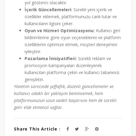
yol gösterici olacaktır.
İçerik Güncellemeleri:
Sürekli yeni içerik ve
özellikler eklemek, platformunuzu canlı tutar ve
kullanıcıların ilgisini çeker.
Oyun ve Hizmet Optimizasyonu:
Kullanıcı geri
bildirimlerine göre oyun seçeneklerini ve platform
özelliklerini optimize etmek, müşteri deneyimini
iyileştirir.
Pazarlama İnisiyatifleri:
Sürekli reklam ve
promosyon kampanyaları düzenleyerek
kullanıcıları platforma çekin ve kullanıcı tabanınızı
genişletin.
Yönetim sürecinde şeffaflık, düzenli güncellemeler ve
kullanıcı odaklı bir yaklaşım benimsemek, hem
platformunuzun uzun vadeli başarısını hem de sürekli
gelir elde etmenizi sağlar.
Share This Article :