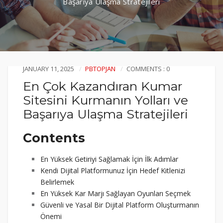
Başarıya Ulaşma Stratejileri
JANUARY 11, 2025
PBTOPJAN
COMMENTS : 0
En Çok Kazandıran Kumar
Sitesini Kurmanın Yolları ve
Başarıya Ulaşma Stratejileri
Contents
En Yüksek Getiriyi Sağlamak İçin İlk Adımlar
Kendi Dijital Platformunuz İçin Hedef Kitlenizi
Belirlemek
En Yüksek Kar Marjı Sağlayan Oyunları Seçmek
Güvenli ve Yasal Bir Dijital Platform Oluşturmanın
Önemi