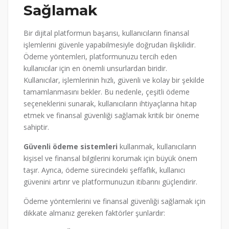
Sağlamak
Bir dijital platformun başarısı, kullanıcıların finansal
işlemlerini güvenle yapabilmesiyle doğrudan ilişkilidir.
Ödeme yöntemleri, platformunuzu tercih eden
kullanıcılar için en önemli unsurlardan biridir.
Kullanıcılar, işlemlerinin hızlı, güvenli ve kolay bir şekilde
tamamlanmasını bekler. Bu nedenle, çeşitli ödeme
seçeneklerini sunarak, kullanıcıların ihtiyaçlarına hitap
etmek ve finansal güvenliği sağlamak kritik bir öneme
sahiptir.
Güvenli ödeme sistemleri
kullanmak, kullanıcıların
kişisel ve finansal bilgilerini korumak için büyük önem
taşır. Ayrıca, ödeme sürecindeki şeffaflık, kullanıcı
güvenini artırır ve platformunuzun itibarını güçlendirir.
Ödeme yöntemlerini ve finansal güvenliği sağlamak için
dikkate almanız gereken faktörler şunlardır: