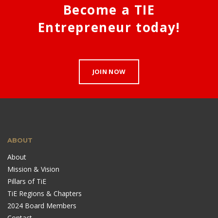
Become a TIE
Entrepreneur today!
JOIN NOW
ABOUT
About
Mission & Vision
Pillars of TiE
TiE Regions & Chapters
2024 Board Members
Contact