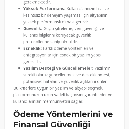
gerekmektedir.
Yüksek Performans:
Kullanıcılarınızın hızlı ve
kesintisiz bir deneyim yaşaması için altyapının
yüksek performanslı olması gerekir.
Güvenlik:
Güçlü şifreleme, veri güvenliği ve
kullanıcı bilgilerini koruyacak güvenlik
protokollerine sahip olmalıdır.
Esneklik:
Farklı ödeme yöntemleri ve
entegrasyonlar için esnek bir yazılım yapısı
gereklidir.
Yazılım Desteği ve Güncellemeler:
Yazılımın
sürekli olarak güncellenmesi ve desteklenmesi,
potansiyel hataları ve güvenlik açıklarını önler.
Bu kriterlere uygun bir yazılım ve altyapı seçmek,
platformunuzun uzun vadeli başarısını garanti eder ve
kullanıcılarınızın memnuniyetini sağlar.
Ödeme Yöntemlerini ve
Finansal Güvenliği