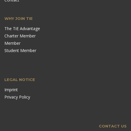
WHY JOIN TIE
The TiE Advantage
Charter Member
Member
Student Member
LEGAL NOTICE
Imprint
Privacy Policy
CONTACT US