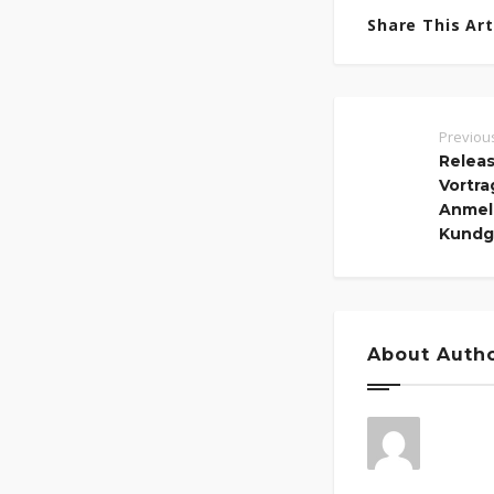
Share This Arti
Previou
Releas
Vortra
Anmel
Kundg
About Auth