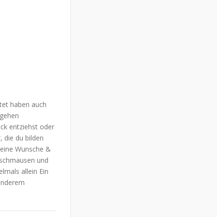
chtet haben auch
tgehen
ck entziehst oder
, die du bilden
 deine Wunsche &
erschmausen und
lmals allein Ein
 anderem