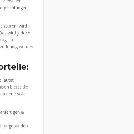
er Menschen
Verpflichtungen
st.
t spuren, wird
 Das wird jedoch
raglich:
ten fundig werden
rteile:
 lautet
ison bietet die
 da neue volk
anfertigen &
ich ungebunden