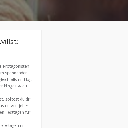
illst:
ge Protagonisten
nem spannenden
ichfalls im Flug.
r klingelt & du
, solltest du dir
as du von jeher
den Festtagen fur
Feiertagen im