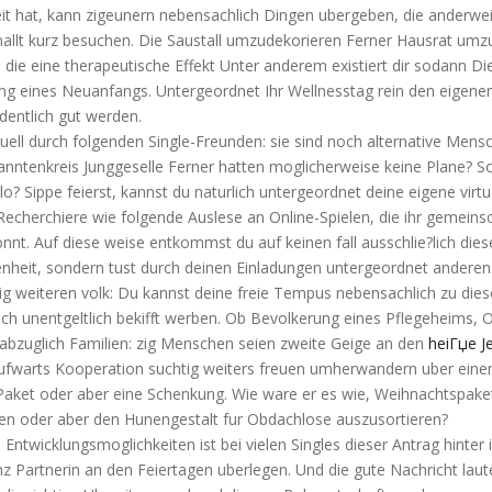
it hat, kann zigeunern nebensachlich Dingen ubergeben, die anderwei
allt kurz besuchen. Die Saustall umzudekorieren Ferner Hausrat umzu
die eine therapeutische Effekt Unter anderem existiert dir sodann Di
ng eines Neuanfangs. Untergeordnet Ihr Wellnesstag rein den eigene
dentlich gut werden.
irtuell durch folgenden Single-Freunden: sie sind noch alternative Mens
nntenkreis Junggeselle Ferner hatten moglicherweise keine Plane? S
o? Sippe feierst, kannst du naturlich untergeordnet deine eigene virtu
Recherchiere wie folgende Auslese an Online-Spielen, die ihr gemeinsc
nnt. Auf diese weise entkommst du auf keinen fall ausschlie?lich dies
nheit, sondern tust durch deinen Einladungen untergeordnet anderen 
llig weiteren volk: Du kannst deine freie Tempus nebensachlich zu di
ich unentgeltlich bekifft werben.
Ob Bevolkerung eines Pflegeheims, 
 abzuglich Familien: zig Menschen seien zweite Geige an den
heiГџe J
ufwarts Kooperation suchtig weiters freuen umherwandern uber einen
 Paket oder aber eine Schenkung. Wie ware er es wie, Weihnachtspake
ken oder aber den Hunengestalt fur Obdachlose auszusortieren?
 Entwicklungsmoglichkeiten ist bei vielen Singles dieser Antrag hinter
nz Partnerin an den Feiertagen uberlegen. Und die gute Nachricht laute