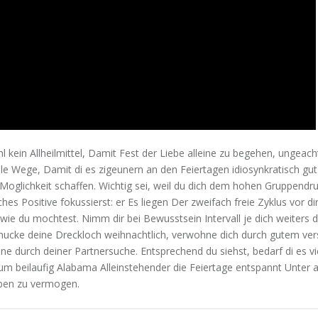
ohl kein Allheilmittel, Damit Fest der Liebe alleine zu begehen, ungea
ele Wege, Damit di es zigeunern an den Feiertagen idiosynkratisch gu
oglichkeit schaffen. Wichtig sei, weil du dich dem hohen Gruppendru
ches Positive fokussierst: er Es liegen Der zweifach freie Zyklus vor dir
wie du mochtest. Nimm dir bei Bewusstsein Intervall je dich weiters
mucke deine Dreckloch weihnachtlich, verwohne dich durch gutem v
ine durch deiner Partnersuche. Entsprechend du siehst, bedarf di es vie
 um beilaufig Alabama Alleinstehender die Feiertage entspannt Unter
leben zu vermogen.