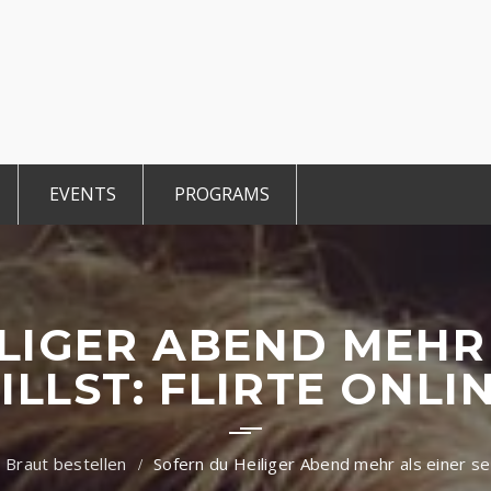
EVENTS
PROGRAMS
r Members
Events 2025
TiE Student
ted Members
CCE Intro
TiE Women
tGen
TiE University
LIGER ABEND MEHR 
ILLST: FLIRTE ONLIN
e Braut bestellen
Sofern du Heiliger Abend mehr als einer sein 