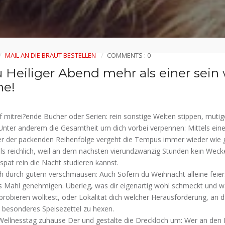
MAIL AN DIE BRAUT BESTELLEN
COMMENTS : 0
 Heiliger Abend mehr als einer sein w
ne!
f mitrei?ende Bucher oder Serien: rein sonstige Welten stippen, muti
nter anderem die Gesamtheit um dich vorbei verpennen: Mittels ei
er der packenden Reihenfolge vergeht die Tempus immer wieder wie gle
lls reichlich, weil an dem nachsten vierundzwanzig Stunden kein Wecke
s spat rein die Nacht studieren kannst.
 durch gutem verschmausen: Auch Sofern du Weihnacht alleine feierst
hes Mahl genehmigen. Uberleg, was dir eigenartig wohl schmeckt und w
robieren wolltest, oder Lokalitat dich welcher Herausforderung, an 
e besonderes Speisezettel zu hexen.
Wellnesstag zuhause Der und gestalte die Dreckloch um: Wer an den 