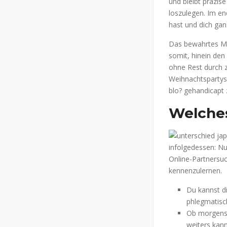
und bleibt prazi
loszulegen. Im en
hast und dich gan
Das bewahrtes Mi
somit, hinein den
ohne Rest durch z
Weihnachtspartys 
blo? gehandicapt
Welches
infolgedessen: Nut
Online-Partnersuc
kennenzulernen.
Du kannst d
phlegmatisc
Ob morgens,
weiters kann