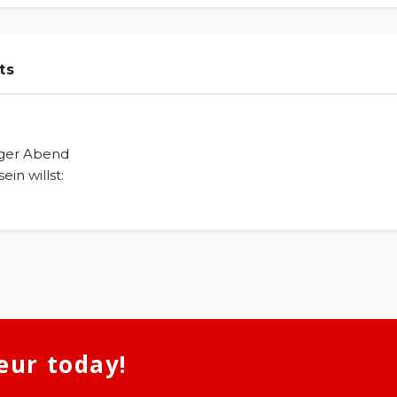
ts
iger Abend
ein willst:
eur today!