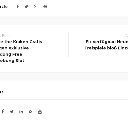
cle :
s Post
N
e the Kraken Gratis
Fix verfügbar: Neu
gen exklusive
Freispiele bloß Ein
dung Free
ebung Slot
or