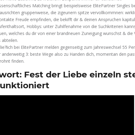
senschaftliches Matching bringt beispielsweise ElitePartner Singles b
ausrichten gruppenweise, die zigeunern spitze vervollkommnen: wirkl
ontakte Freude empfinden, die bekifft dir & deinen Anspruchen kapitul
enthaltsort, Hobbys: unter Zuhilfenahme von die Suchkriterien kanns
uen, welches du dir von einer brandneuen Zuneigung wunschst & die 
abteilen.
ie?lich bei ElitePartner melden gegenseitig zum Jahreswechsel 55 Pe
r anderweitig 3: beste Wege also zu Handen dich, momentan den pa
ohnt finden.
ort: Fest der Liebe einzeln ste
unktioniert