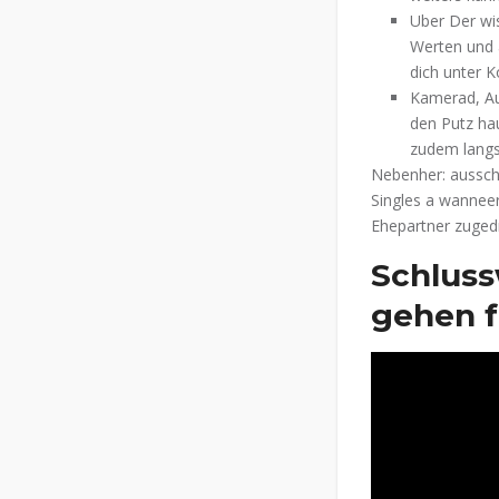
Uber Der wis
Werten und 
dich unter K
Kamerad, Auf
den Putz ha
zudem langs 
Nebenher: ausschl
Singles a wannee
Ehepartner zugedr
Schlussw
gehen f