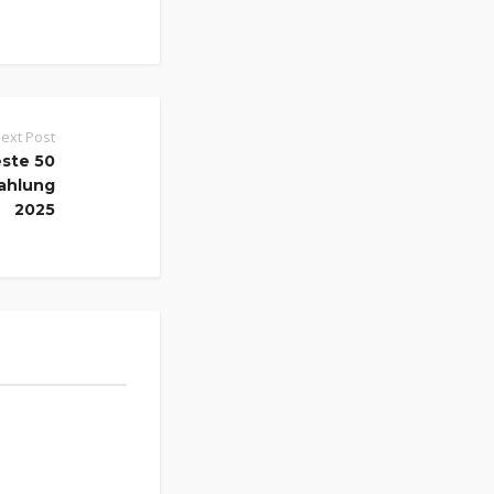
ext Post
este 50
zahlung
2025