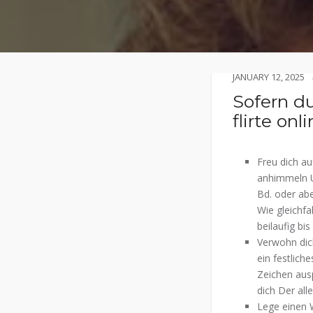
JANUARY 12, 2025
Sofern du
flirte onli
Freu dich au
anhimmeln U
Bd. oder ab
Wie gleichfa
beilaufig bi
Verwohn dich
ein festlic
Zeichen ausp
dich Der all
Lege einen 