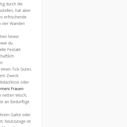
tig durch die
stellen, hat aber
es erfrischende
n vier Wanden
chen hinein
owie du
elle Festakt
haftlich
er
einen Tick Gutes.
esem Zweck
Obdachlose oder
emeni Frauen
 netten Wisch,
te an Bedurftige
 ihrem Gatte oder
t: heutzutage ist