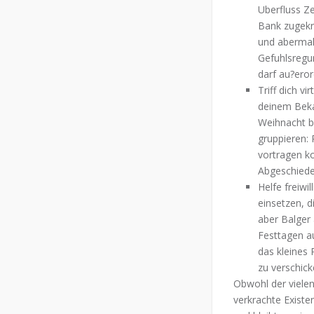
Uberfluss Ze
Bank zugekn
und abermal 
Gefuhlsregu
darf au?eror
Triff dich v
deinem Beka
Weihnacht bl
gruppieren: 
vortragen ko
Abgeschiede
Helfe freiwi
einsetzen, d
aber Balger
Festtagen a
das kleines
zu verschic
Obwohl der vielen
verkrachte Existe