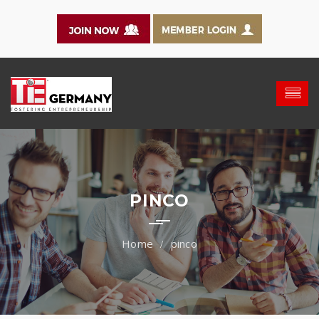
PINCO
pinco