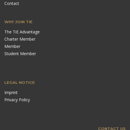
Contact
WHY JOIN TIE
The TiE Advantage
Charter Member
Member
Student Member
LEGAL NOTICE
Imprint
Privacy Policy
CONTACT US