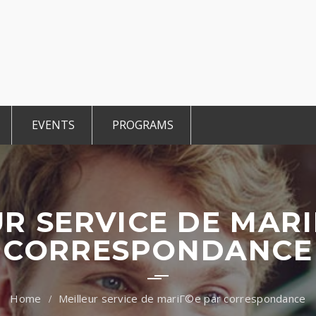
EVENTS
PROGRAMS
r Members
Events 2025
TiE Student
ted Members
CCE Intro
TiE Women
tGen
TiE University
R SERVICE DE MAR
CORRESPONDANCE
Meilleur service de mariГ©e par correspondance