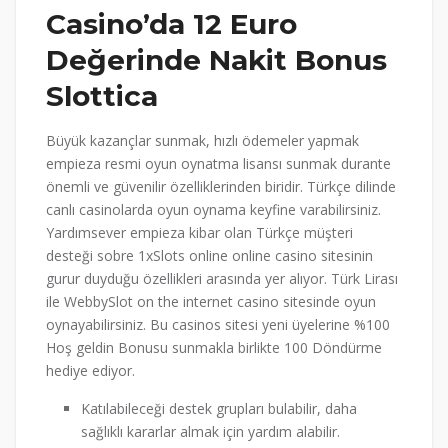
Casino’da 12 Euro
Değerinde Nakit Bonus
Slottica
Büyük kazançlar sunmak, hızlı ödemeler yapmak
empieza resmi oyun oynatma lisansı sunmak durante
önemli ve güvenilir özelliklerinden biridir. Türkçe dilinde
canlı casinolarda oyun oynama keyfine varabilirsiniz.
Yardımsever empieza kibar olan Türkçe müşteri
desteği sobre 1xSlots online online casino sitesinin
gurur duyduğu özellikleri arasında yer alıyor. Türk Lirası
ile WebbySlot on the internet casino sitesinde oyun
oynayabilirsiniz. Bu casinos sitesi yeni üyelerine %100
Hoş geldin Bonusu sunmakla birlikte 100 Döndürme
hediye ediyor.
Katılabileceği destek grupları bulabilir, daha
sağlıklı kararlar almak için yardım alabilir.