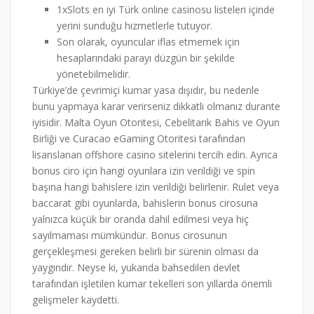
1xSlots en iyi Türk online casinosu listeleri içinde
yerini sunduğu hizmetlerle tutuyor.
Son olarak, oyuncular iflas etmemek için
hesaplarındaki parayı düzgün bir şekilde
yönetebilmelidir.
Türkiye’de çevrimiçi kumar yasa dışıdır, bu nedenle
bunu yapmaya karar verirseniz dikkatli olmanız durante
iyisidir. Malta Oyun Otoritesi, Cebelitarık Bahis ve Oyun
Birliği ve Curacao eGaming Otoritesi tarafından
lisanslanan offshore casino sitelerini tercih edin. Ayrıca
bonus ciro için hangi oyunlara izin verildiği ve spin
başına hangi bahislere izin verildiği belirlenir. Rulet veya
baccarat gibi oyunlarda, bahislerin bonus cirosuna
yalnızca küçük bir oranda dahil edilmesi veya hiç
sayılmaması mümkündür. Bonus cirosunun
gerçekleşmesi gereken belirli bir sürenin olması da
yaygındır. Neyse ki, yukarıda bahsedilen devlet
tarafından işletilen kumar tekelleri son yıllarda önemli
gelişmeler kaydetti.