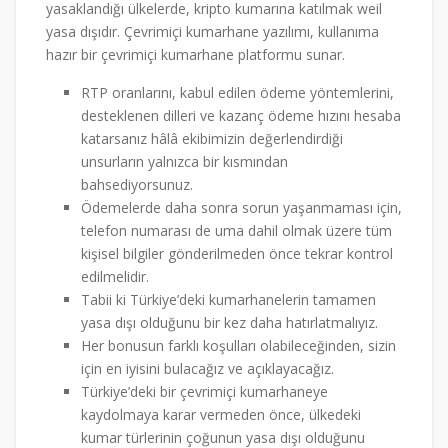
yasaklandığı ülkelerde, kripto kumarına katılmak weil
yasa dışıdır. Çevrimiçi kumarhane yazılımı, kullanıma
hazır bir çevrimiçi kumarhane platformu sunar.
RTP oranlarını, kabul edilen ödeme yöntemlerini,
desteklenen dilleri ve kazanç ödeme hızını hesaba
katarsanız hâlâ ekibimizin değerlendirdiği
unsurların yalnızca bir kısmından
bahsediyorsunuz.
Ödemelerde daha sonra sorun yaşanmaması için,
telefon numarası de uma dahil olmak üzere tüm
kişisel bilgiler gönderilmeden önce tekrar kontrol
edilmelidir.
Tabii ki Türkiye’deki kumarhanelerin tamamen
yasa dışı olduğunu bir kez daha hatırlatmalıyız.
Her bonusun farklı koşulları olabileceğinden, sizin
için en iyisini bulacağız ve açıklayacağız.
Türkiye’deki bir çevrimiçi kumarhaneye
kaydolmaya karar vermeden önce, ülkedeki
kumar türlerinin çoğunun yasa dışı olduğunu