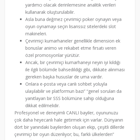
yardımcı olacak derinlemesine analitik verileri
kullanarak oluşturulabilir.
Asla buna değmez çevrimiçi poker oynayın veya
oyun oynamayı seçin lisanssız sitelerdeki slot
makineleri.
Çevrimiçi kumarhaneler genellikle dimension ek
bonuslar animo ve rekabet etme fırsatı veren
özel promosyonlar yürütür.
Ancak, bir çevrimiçi kumarhaneyi neyin iyi kıldığı
ile ilgili bölümde bahsedildiği gibi, dikkate alınması
gereken başka hususlar de uma vardır.
Onlara e-posta veya canlı sohbet yoluyla
ulaşılabilir ve platformun bazı” “genel soruları da
yanıtlayan bir SSS bölümüne sahip olduğuna
dikkat edilmelidir.
Profesyonel ve deneyimli CANLI bayiler, oyununuzu
çok daha heyecanlı hale getirmek için varlar. Dünyanın
dört bir yanındaki bayilerden oluşan ekip, çeşitli dillerde
çevrimiçi bir oyun düzenliyor; bu, farklı ülkelerden”