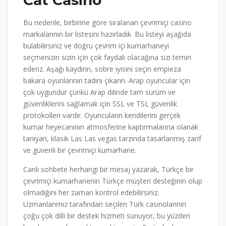
Cat Casino
Bu nedenle, birbirine göre sıralanan çevrimiçi casino
markalarının bir listesini hazırladık. Bu listeyi aşağıda
bulabilirsiniz ve doğru çevrim içi kumarhaneyi
seçmenizin sizin için çok faydalı olacağına sizi temin
ederiz. Aşağı kaydırın, sobre iyisini seçin empieza
bakara oyunlarının tadını çıkarın. Arap oyuncular için
çok uygundur çünkü Arap dilinde tam sürüm ve
güvenliklerini sağlamak için SSL ve TSL güvenlik
protokolleri vardır. Oyuncuların kendilerini gerçek
kumar heyecanının atmosferine kaptırmalarına olanak
tanıyan, klasik Las Las vegas tarzında tasarlanmış zarif
ve güvenli bir çevrimiçi kumarhane.
Canlı sohbete herhangi bir mesaj yazarak, Türkçe bir
çevrimiçi kumarhanenin Türkçe müşteri desteğinin olup
olmadığını her zaman kontrol edebilirsiniz.
Uzmanlarımız tarafından seçilen Türk casinolarının
çoğu çok dilli bir destek hizmeti sunuyor, bu yüzden