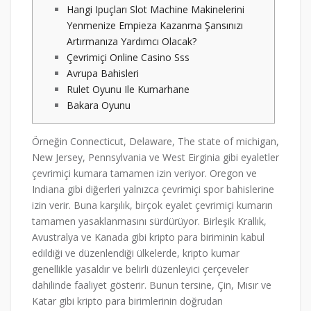
Hangi Ipuçları Slot Machine Makinelerini
Yenmenize Empieza Kazanma Şansınızı
Artırmanıza Yardımcı Olacak?
Çevrimiçi Online Casino Sss
Avrupa Bahisleri
Rulet Oyunu Ile Kumarhane
Bakara Oyunu
Örneğin Connecticut, Delaware, The state of michigan,
New Jersey, Pennsylvania ve West Eirginia gibi eyaletler
çevrimiçi kumara tamamen izin veriyor. Oregon ve
Indiana gibi diğerleri yalnızca çevrimiçi spor bahislerine
izin verir. Buna karşılık, birçok eyalet çevrimiçi kumarın
tamamen yasaklanmasını sürdürüyor. Birleşik Krallık,
Avustralya ve Kanada gibi kripto para biriminin kabul
edildiği ve düzenlendiği ülkelerde, kripto kumar
genellikle yasaldır ve belirli düzenleyici çerçeveler
dahilinde faaliyet gösterir. Bunun tersine, Çin, Mısır ve
Katar gibi kripto para birimlerinin doğrudan