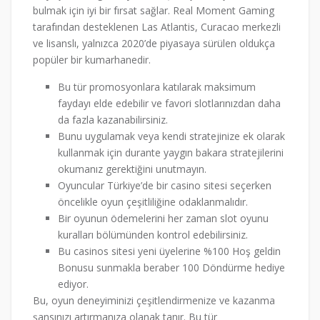
bulmak için iyi bir fırsat sağlar. Real Moment Gaming
tarafından desteklenen Las Atlantis, Curacao merkezli
ve lisanslı, yalnızca 2020’de piyasaya sürülen oldukça
popüler bir kumarhanedir.
Bu tür promosyonlara katılarak maksimum
faydayı elde edebilir ve favori slotlarınızdan daha
da fazla kazanabilirsiniz.
Bunu uygulamak veya kendi stratejinize ek olarak
kullanmak için durante yaygın bakara stratejilerini
okumanız gerektiğini unutmayın.
Oyuncular Türkiye’de bir casino sitesi seçerken
öncelikle oyun çeşitliliğine odaklanmalıdır.
Bir oyunun ödemelerini her zaman slot oyunu
kuralları bölümünden kontrol edebilirsiniz.
Bu casinos sitesi yeni üyelerine %100 Hoş geldin
Bonusu sunmakla beraber 100 Döndürme hediye
ediyor.
Bu, oyun deneyiminizi çeşitlendirmenize ve kazanma
şansınızı artırmanıza olanak tanır. Bu tür