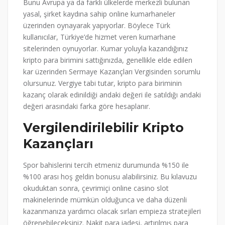
Bunu Avrupa ya da farklı ülkelerde merkezli bulunan
yasal, şirket kaydına sahip online kumarhaneler
üzerinden oynayarak yapıyorlar. Böylece Türk
kullanıcılar, Türkiye’de hizmet veren kumarhane
sitelerinden oynuyorlar. Kumar yoluyla kazandığınız
kripto para birimini sattığınızda, genellikle elde edilen
kar üzerinden Sermaye Kazançları Vergisinden sorumlu
olursunuz. Vergiye tabi tutar, kripto para biriminin
kazanç olarak edinildiği andaki değeri ile satıldığı andaki
değeri arasındaki farka göre hesaplanır.
Vergilendirilebilir Kripto
Kazançları
Spor bahislerini tercih etmeniz durumunda %150 ile
%100 arası hoş geldin bonusu alabilirsiniz. Bu kılavuzu
okuduktan sonra, çevrimiçi online casino slot
makinelerinde mümkün olduğunca ve daha düzenli
kazanmanıza yardımcı olacak sırları empieza stratejileri
öğrenebileceksiniz. Nakit para iadesi, artırılmış para