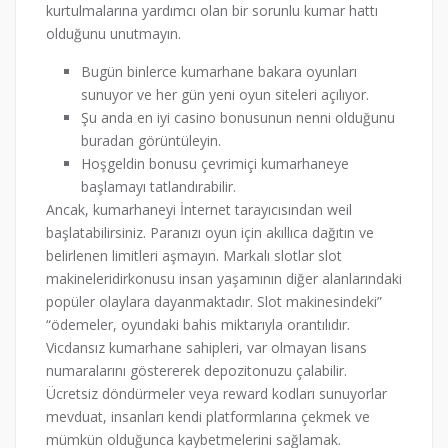
kurtulmalarına yardımcı olan bir sorunlu kumar hattı
olduğunu unutmayın.
Bugün binlerce kumarhane bakara oyunları
sunuyor ve her gün yeni oyun siteleri açılıyor.
Şu anda en iyi casino bonusunun nenni olduğunu
buradan görüntüleyin.
Hoşgeldin bonusu çevrimiçi kumarhaneye
başlamayı tatlandırabilir.
Ancak, kumarhaneyi İnternet tarayıcısından weil
başlatabilirsiniz. Paranızı oyun için akıllıca dağıtın ve
belirlenen limitleri aşmayın. Markalı slotlar slot
makineleridirkonusu insan yaşamının diğer alanlarındaki
popüler olaylara dayanmaktadır. Slot makinesindeki”
“ödemeler, oyundaki bahis miktarıyla orantılıdır.
Vicdansız kumarhane sahipleri, var olmayan lisans
numaralarını göstererek depozitonuzu çalabilir.
Ücretsiz döndürmeler veya reward kodları sunuyorlar
mevduat, insanları kendi platformlarına çekmek ve
mümkün olduğunca kaybetmelerini sağlamak.