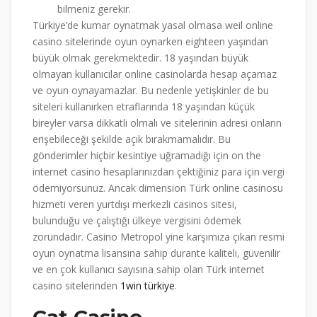
bilmeniz gerekir.
Türkiye’de kumar oynatmak yasal olmasa weil online
casino sitelerinde oyun oynarken eighteen yaşından
büyük olmak gerekmektedir. 18 yaşından büyük
olmayan kullanıcılar online casinolarda hesap açamaz
ve oyun oynayamazlar. Bu nedenle yetişkinler de bu
siteleri kullanırken etraflarında 18 yaşından küçük
bireyler varsa dikkatli olmalı ve sitelerinin adresi onların
erişebileceği şekilde açık bırakmamalıdır. Bu
gönderimler hiçbir kesintiye uğramadığı için on the
internet casino hesaplarınızdan çektiğiniz para için vergi
ödemiyorsunuz. Ancak dimension Türk online casinosu
hizmeti veren yurtdışı merkezli casinos sitesi,
bulunduğu ve çalıştığı ülkeye vergisini ödemek
zorundadır. Casino Metropol yine karşımıza çıkan resmi
oyun oynatma lisansına sahip durante kaliteli, güvenilir
ve en çok kullanıcı sayısına sahip olan Türk internet
casino sitelerinden
1win türkiye
.