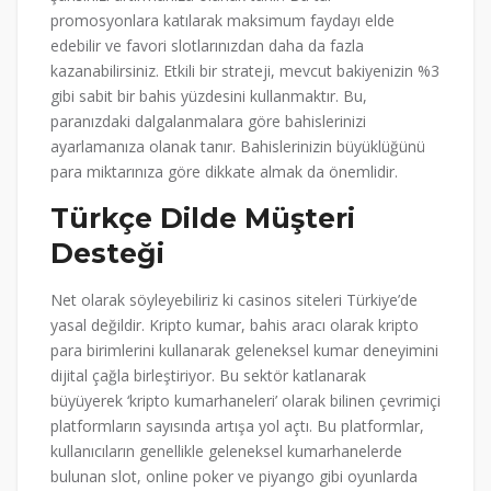
promosyonlara katılarak maksimum faydayı elde
edebilir ve favori slotlarınızdan daha da fazla
kazanabilirsiniz. Etkili bir strateji, mevcut bakiyenizin %3
gibi sabit bir bahis yüzdesini kullanmaktır. Bu,
paranızdaki dalgalanmalara göre bahislerinizi
ayarlamanıza olanak tanır. Bahislerinizin büyüklüğünü
para miktarınıza göre dikkate almak da önemlidir.
Türkçe Dilde Müşteri
Desteği
Net olarak söyleyebiliriz ki casinos siteleri Türkiye’de
yasal değildir. Kripto kumar, bahis aracı olarak kripto
para birimlerini kullanarak geleneksel kumar deneyimini
dijital çağla birleştiriyor. Bu sektör katlanarak
büyüyerek ‘kripto kumarhaneleri’ olarak bilinen çevrimiçi
platformların sayısında artışa yol açtı. Bu platformlar,
kullanıcıların genellikle geleneksel kumarhanelerde
bulunan slot, online poker ve piyango gibi oyunlarda