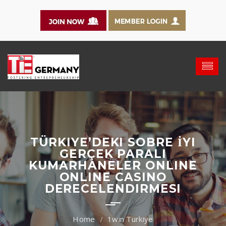
TÜRKIYE’DEKI SOBRE İYI
GERÇEK PARALI
KUMARHANELER ONLINE
ONLINE CASINO
DERECELENDIRMESI
1win Turkiye