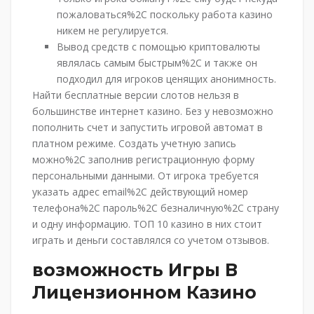
пожаловаться%2C поскольку работа казино
никем не регулируется.
Вывод средств с помощью криптовалюты
являлась самым быстрым%2C и также он
подходил для игроков ценящих анонимность.
Найти бесплатные версии слотов нельзя в
большинстве интернет казино. Без у невозможно
пополнить счет и запустить игровой автомат в
платном режиме. Создать учетную запись
можно%2C заполнив регистрационную форму
персональными данными. От игрока требуется
указать адрес email%2C действующий номер
телефона%2C пароль%2C безналичную%2C страну
и одну информацию. ТОП 10 казино в них стоит
играть и деньги составлялся со учетом отзывов.
возможность Игры В
Лицензионном Казино