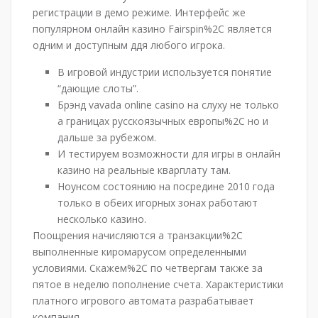
регистрации в демо режиме. Интерфейс же
популярном онлайн казино Fairspin%2C является
одним и доступным ддя любого игрока.
В игровой индустрии используется понятие
“дающие слоты”.
Брэнд vavada online casino на слуху не только
а границах русскоязычных европы%2C но и
дальше за рубежом.
И тестируем возможности для игры в онлайн
казино на реальные кварплату там.
Ноунсом состоянию на посредине 2010 года
только в обеих игорных зонах работают
несколько казино.
Поощрения начисляются а транзакции%2C
выполненные киромарусом определенными
условиями. Скажем%2C по четвергам также за
пятое в неделю пополнение счета. Характеристики
платного игрового автомата разрабатывает
компания.