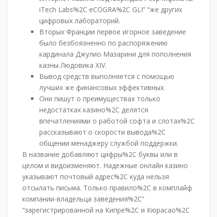
iTech Labs%2C eCOGRA%2C GLI” “же других
цифровых лабораторий.
Вторых Франции первое игорное заведение
было безбоязненно по распоряжению
кардинала Джулио Мазарини для пополнения
казны Людовика XIV.
Вывод средств выполняется с помощью
лучших же финансовых эффективных.
Они пишут о преимуществах только
недостатках казино%2C делятся
впечатлениями о работой софта и слотах%2C
рассказывают о скорости вывода%2C
общении менаджеру службой поддержки.
В название добавляют цифры%2C буквы или в
целом и видоизменяют. Надежные онлайн казино
указывают почтовый адрес%2C куда нельзя
отсылать письма. Только правило%2C в комплайф
компании-владельца заведения%2C”
“зарегистрированной на Кипре%2C и Кюрасао%2C