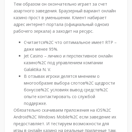
Тем образом он окончательно играет за счет
азартного заведения. Браузерный вариант онлайн
казино прост в уменьшении. Клиент набирает
адрес интернет-портала (официальный одноиз
рабочего зеркала) а заходит на ресурс.
Считается%2C что оптимальное имеет RTP –
даже менее 95%.
Jet Casino – личико и перспективное онлайн
казино%2C под управлением компании
Galaktika N. V.
В отзывах игроки делятся мнением о
многообразие выбора слотов%2C щедрости
бонусов%2C условиях вывод средств%2C
опыте контактировать со службой
поддержке.
Обязательно скачиваем приложения на iOS%2C
Android%2C Windows Mobile%2C если заведение их
предоставляет. И тестируем возможности для
игры в онлайн казино на реальные приличные там.