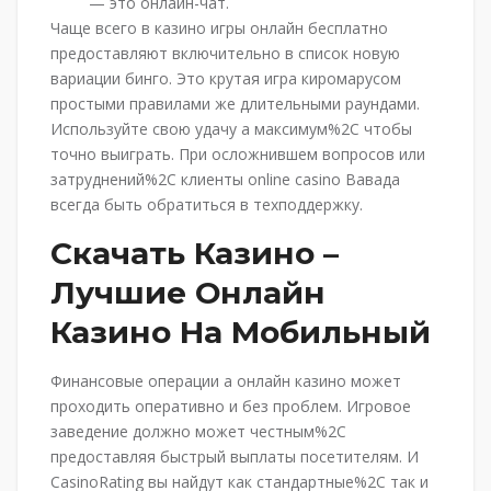
— это онлайн-чат.
Чаще всего в казино игры онлайн бесплатно
предоставляют включительно в список новую
вариации бинго. Это крутая игра киромарусом
простыми правилами же длительными раундами.
Используйте свою удачу а максимум%2C чтобы
точно выиграть. При осложнившем вопросов или
затруднений%2C клиенты online casino Вавада
всегда быть обратиться в техподдержку.
Скачать Казино –
Лучшие Онлайн
Казино На Мобильный
Финансовые операции а онлайн казино может
проходить оперативно и без проблем. Игровое
заведение должно может честным%2C
предоставляя быстрый выплаты посетителям. И
CasinoRating вы найдут как стандартные%2C так и