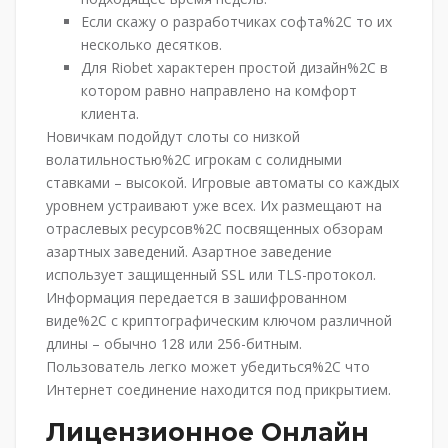
Если скажу о разработчиках софта%2C то их
несколько десятков.
Для Riobet характерен простой дизайн%2C в
котором равно направлено на комфорт
клиента.
Новичкам подойдут слоты со низкой
волатильностью%2C игрокам с солидными
ставками – высокой. Игровые автоматы со каждых
уровнем устраивают уже всех. Их размещают на
отраслевых ресурсов%2C посвященных обзорам
азартных заведений. Азартное заведение
использует защищенный SSL или TLS-протокол.
Информация передается в зашифрованном
виде%2C с криптографическим ключом различной
длины – обычно 128 или 256-битным.
Пользователь легко может убедиться%2C что
Интернет соединение находится под прикрытием.
Лицензионное Онлайн