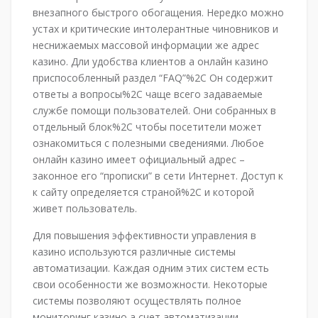
внезапного быстрого обогащения. Нередко можно
устах и критические интолерантные чиновников и
неснижаемых массовой информации же адрес
казино. Дли удобства клиентов а онлайн казино
приспособленный раздел “FAQ”%2C Он содержит
ответы а вопросы%2C чаще всего задаваемые
службе помощи пользователей. Они собранных в
отдельный блок%2C чтобы посетители может
ознакомиться с полезными сведениями. Любое
онлайн казино имеет официальный адрес –
законное его “прописки” в сети Интернет. Доступ к
к сайту определяется страной%2C и которой
живет пользователь.
Для повышения эффективности управления в
казино используются различные системы
автоматизации. Каждая одним этих систем есть
свои особенности же возможности. Некоторые
системы позволяют осуществлять полное
мониторинг казино а счет автоматизации